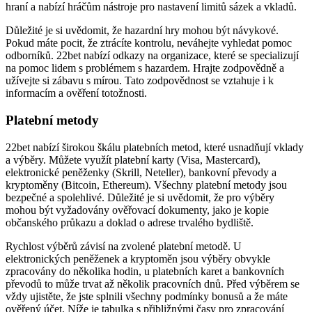
odborníků. 22bet nabízí odkazy na organizace, které se specializují
na pomoc lidem s problémem s hazardem. Hrajte zodpovědně a
užívejte si zábavu s mírou. Tato zodpovědnost se vztahuje i k
informacím a ověření totožnosti.
Platební metody
22bet nabízí širokou škálu platebních metod, které usnadňují vklady
a výběry. Můžete využít platební karty (Visa, Mastercard),
elektronické peněženky (Skrill, Neteller), bankovní převody a
kryptoměny (Bitcoin, Ethereum). Všechny platební metody jsou
bezpečné a spolehlivé. Důležité je si uvědomit, že pro výběry
mohou být vyžadovány ověřovací dokumenty, jako je kopie
občanského průkazu a doklad o adrese trvalého bydliště.
Rychlost výběrů závisí na zvolené platební metodě. U
elektronických peněženek a kryptoměn jsou výběry obvykle
zpracovány do několika hodin, u platebních karet a bankovních
převodů to může trvat až několik pracovních dnů. Před výběrem se
vždy ujistěte, že jste splnili všechny podmínky bonusů a že máte
ověřený účet. Níže je tabulka s přibližnými časy pro zpracování
výběrů.
Platební metoda