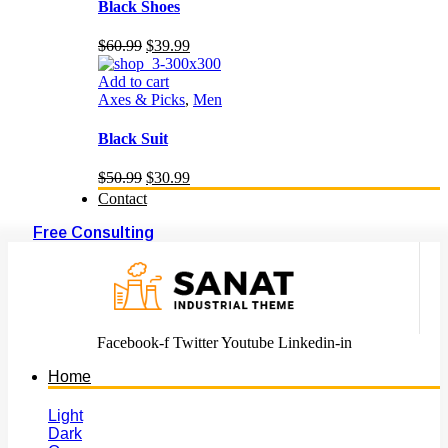
price
price
was:
is:
Add to cart
$60.99.
$39.99.
Axes & Picks
,
Men
Black Suit
Original
Current
$
50.99
$
30.99
price
price
Contact
was:
is:
$50.99.
$30.99.
Free Consulting
Facebook-f
Twitter
Youtube
Linkedin-in
Home
Light
Dark
Onepage
RTL
Light