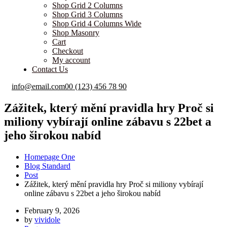
Shop Masonry
Cart
Checkout
My account
Contact Us
info@email.com
00 (123) 456 78 90
Zážitek, který mění pravidla hry Proč si
miliony vybírají online zábavu s 22bet a
jeho širokou nabíd
Homepage One
Blog Standard
Post
Zážitek, který mění pravidla hry Proč si miliony vybírají
online zábavu s 22bet a jeho širokou nabíd
February 9, 2026
by
vividole
Post
Zážitek, který mění pravidla hry: Proč si miliony vybírají
online zábavu s 22bet a jeho širokou nabídkou.