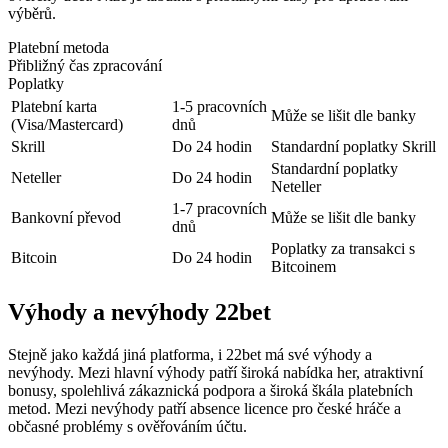
Přibližný čas zpracování
Poplatky
Platební karta
1-5 pracovních
Může se lišit dle banky
(Visa/Mastercard)
dnů
Skrill
Do 24 hodin
Standardní poplatky Skrill
Standardní poplatky
Neteller
Do 24 hodin
Neteller
1-7 pracovních
Bankovní převod
Může se lišit dle banky
dnů
Poplatky za transakci s
Bitcoin
Do 24 hodin
Bitcoinem
Výhody a nevýhody 22bet
Stejně jako každá jiná platforma, i 22bet má své výhody a
nevýhody. Mezi hlavní výhody patří široká nabídka her, atraktivní
bonusy, spolehlivá zákaznická podpora a široká škála platebních
metod. Mezi nevýhody patří absence licence pro české hráče a
občasné problémy s ověřováním účtu.
Nicméně, 22bet neustále pracuje na zlepšování svých služeb a
rozšiřování své nabídky. Platforma se zaměřuje na inovace a snaží se
poskytovat hráčům co nejlepší zážitek ze hry. S rostoucí popularitou