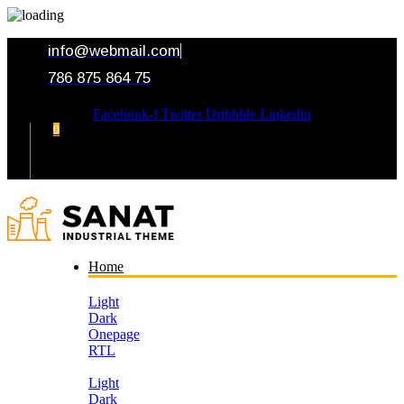
info@webmail.com
786 875 864 75
Facebook-f
Twitter
Dribbble
Linkedin
0
Your Cart
Home
Light
Dark
Onepage
RTL
Light
Dark
Onepage
RTL