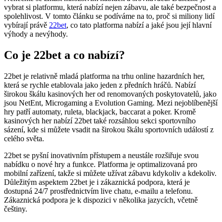
výhody a nevýhody.
Co je 22bet a co nabízí?
22bet je relativně mladá platforma na trhu online hazardních her,
která se rychle etablovala jako jeden z předních hráčů. Nabízí
širokou škálu kasinových her od renomovaných poskytovatelů, jako
jsou NetEnt, Microgaming a Evolution Gaming. Mezi nejoblíbenější
hry patří automaty, ruleta, blackjack, baccarat a poker. Kromě
kasinových her nabízí 22bet také rozsáhlou sekci sportovního
sázení, kde si můžete vsadit na širokou škálu sportovních událostí z
celého světa.
22bet se pyšní inovativním přístupem a neustále rozšiřuje svou
nabídku o nové hry a funkce. Platforma je optimalizovaná pro
mobilní zařízení, takže si můžete užívat zábavu kdykoliv a kdekoliv.
Důležitým aspektem 22bet je i zákaznická podpora, která je
dostupná 24/7 prostřednictvím live chatu, e-mailu a telefonu.
Zákaznická podpora je k dispozici v několika jazycích, včetně
češtiny.
Bonusy a promo akce
Platforma 22bet je známá svými atraktivními bonusy a promo