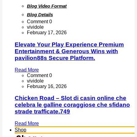
Comment 0
vividole
February 17, 2026
Elevate Your Play Experience Premium
Entertainment & Generous Wins with
pavilion88s Secure Platform.
Read More
Comment 0
vividole
February 16, 2026
Chicken Road – Slot di casin online che
celebra le galline coraggiose che sfidano
strade trafficate.749
Read More
Shop
Shop :-
Shop