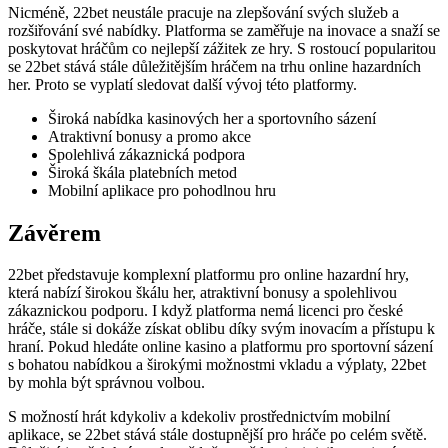
se 22bet stává stále důležitějším hráčem na trhu online hazardních
her. Proto se vyplatí sledovat další vývoj této platformy.
Široká nabídka kasinových her a sportovního sázení
Atraktivní bonusy a promo akce
Spolehlivá zákaznická podpora
Široká škála platebních metod
Mobilní aplikace pro pohodlnou hru
Závěrem
22bet představuje komplexní platformu pro online hazardní hry,
která nabízí širokou škálu her, atraktivní bonusy a spolehlivou
zákaznickou podporu. I když platforma nemá licenci pro české
hráče, stále si dokáže získat oblibu díky svým inovacím a přístupu k
hraní. Pokud hledáte online kasino a platformu pro sportovní sázení
s bohatou nabídkou a širokými možnostmi vkladu a výplaty, 22bet
by mohla být správnou volbou.
S možností hrát kdykoliv a kdekoliv prostřednictvím mobilní
aplikace, se 22bet stává stále dostupnější pro hráče po celém světě.
Důležité je však hrát zodpovědně a uvědomit si rizika spojená s
hazardními hrami. Využívejte nástroje pro nastavení limitů a v
případě potřeby vyhledejte pomoc odborníků.