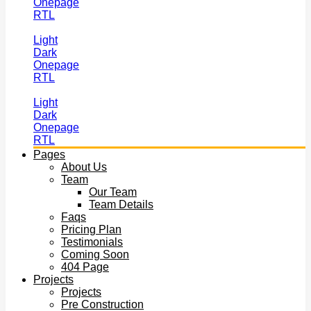
Dark
Onepage
RTL
Light
Dark
Onepage
RTL
Pages
About Us
Team
Our Team
Team Details
Faqs
Pricing Plan
Testimonials
Coming Soon
404 Page
Projects
Projects
Pre Construction
Solutions
Solutions
Chemical Engineering