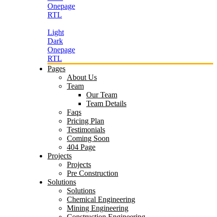
Light
Dark
Onepage
RTL
Pages
About Us
Team
Our Team
Team Details
Faqs
Pricing Plan
Testimonials
Coming Soon
404 Page
Projects
Projects
Pre Construction
Solutions
Solutions
Chemical Engineering
Mining Engineering
Construction Engineering
Welding Engineering
Mechanical Engineering
Agriculture Engineering