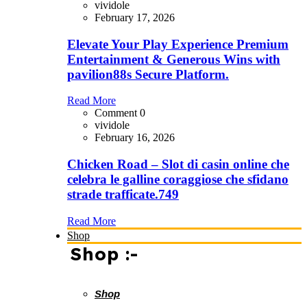
Elevate Your Play Experience Premium
Entertainment & Generous Wins with
pavilion88s Secure Platform.
Read More
Comment 0
vividole
February 16, 2026
Chicken Road – Slot di casin online che
celebra le galline coraggiose che sfidano
strade trafficate.749
Read More
Shop
Shop :-
Shop
Shop Grid 2 Columns
Shop Grid 3 Columns
Shop Grid 4 Columns