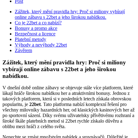
Co je 22bet a co nabízí?
Bonusy a promo akce
Bezpečnost a licence
Platební metody
Výhody a nevýhody 22bet
Závěrem
Zážitek, který mění pravidla hry: Proč si miliony
vybírají online zábavu s 22bet a jeho širokou
nabídkou.
V dnešní době online zábavy se objevuje stále více platforem, které
lákají hráče širokou nabídkou her a atraktivními bonusy. Jednou z
takových platforem, která si v posledních letech získala obrovskou
popularitu, je
22bet
. Tato platforma nabízí komplexní řešení pro
všechny milovníky hazardních her, od klasických kasinových her až
po sportovní sázení. Díky svému uživatelsky přívětivému rozhraní a
široké škále platebních metod si 22bet rychle získalo důvěru a
oblibu mezi hráči z celého světa.
Nenechte se zmást množstvím nabídek a srovnávačů. Důležité je
vybrat si platformu, která nabízí nejen zábavu, ale také bezpečnost a
spolehlivost. V tomto článku se podíváme na to, proč si miliony lidí
vybírají právě
22bet
, co tato platforma nabízí a jaké jsou její hlavní