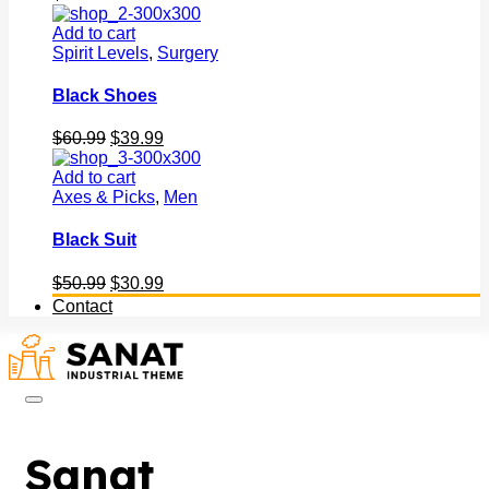
Black Shoes
Original
Current
$
60.99
$
39.99
price
price
was:
is:
Add to cart
$60.99.
$39.99.
Axes & Picks
,
Men
Black Suit
Original
Current
$
50.99
$
30.99
price
price
Contact
was:
is:
$50.99.
$30.99.
Sanat
Home