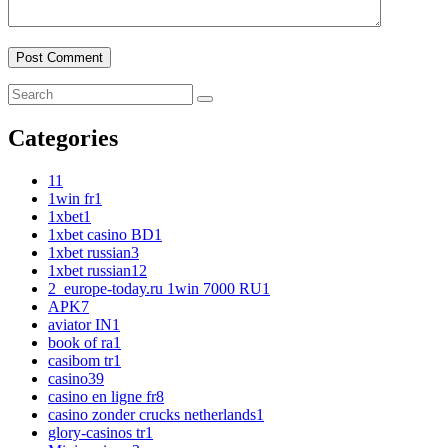
Categories
1
1
1win fr
1
1xbet
1
1xbet casino BD
1
1xbet russian
3
1xbet russian1
2
2_europe-today.ru 1win 7000 RU
1
APK
7
aviator IN
1
book of ra
1
casibom tr
1
casino
39
casino en ligne fr
8
casino zonder crucks netherlands
1
glory-casinos tr
1
Mini-reviews
2
Mono slot
1
Mono-brand
6
Monobrand
2