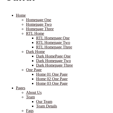
Homepage One
Homepage Two
Homepage Three
RTL Home
RTL Homepage One
RTL Homepage Two
RTL Homepage Three
Dark Home
Dark HomePage One
Dark Homepage Two
Dark Homepage Three
One Page
Home 01 One Page
Home 02 One Page
Home 03 One Page
Pages
About Us
Team
Our Team
Team Details
Faqs
Pricing Plan
Testimonials
Coming Soon