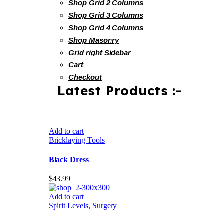
Shop Masonry
Grid right Sidebar
Cart
Checkout
Latest Products :-
Add to cart
Bricklaying Tools
Black Dress
$
43.99
Add to cart
Spirit Levels
,
Surgery
Black Shoes
Original
Current
$
60.99
$
39.99