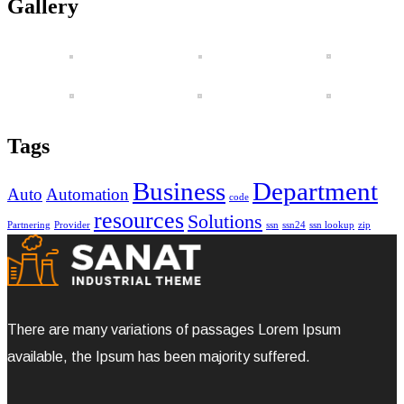
Tags
Business
Department
Auto
Automation
code
resources
Solutions
Partnering
Provider
ssn
ssn24
ssn lookup
zip
There are many variations of passages Lorem Ipsum
available, the Ipsum has been majority suffered.
We have the custom support and great tem members. Digital
Agency with the creative ideas.