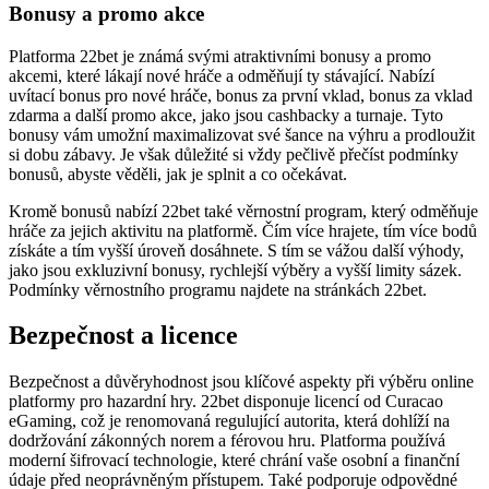
akcemi, které lákají nové hráče a odměňují ty stávající. Nabízí
uvítací bonus pro nové hráče, bonus za první vklad, bonus za vklad
zdarma a další promo akce, jako jsou cashbacky a turnaje. Tyto
bonusy vám umožní maximalizovat své šance na výhru a prodloužit
si dobu zábavy. Je však důležité si vždy pečlivě přečíst podmínky
bonusů, abyste věděli, jak je splnit a co očekávat.
Kromě bonusů nabízí 22bet také věrnostní program, který odměňuje
hráče za jejich aktivitu na platformě. Čím více hrajete, tím více bodů
získáte a tím vyšší úroveň dosáhnete. S tím se vážou další výhody,
jako jsou exkluzivní bonusy, rychlejší výběry a vyšší limity sázek.
Podmínky věrnostního programu najdete na stránkách 22bet.
Bezpečnost a licence
Bezpečnost a důvěryhodnost jsou klíčové aspekty při výběru online
platformy pro hazardní hry. 22bet disponuje licencí od Curacao
eGaming, což je renomovaná regulující autorita, která dohlíží na
dodržování zákonných norem a férovou hru. Platforma používá
moderní šifrovací technologie, které chrání vaše osobní a finanční
údaje před neoprávněným přístupem. Také podporuje odpovědné
hraní a nabízí hráčům nástroje pro nastavení limitů sázek a vkladů.
Důležité je si uvědomit, že hazardní hry mohou být návykové.
Pokud máte pocit, že ztrácíte kontrolu, neváhejte vyhledat pomoc