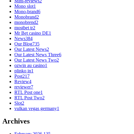
monobrend
2
mostbet tr
2
Mr Bet casino DE
1
News
384
Our Blog
735
Our Latest News
2
Our Latest News Three
6
Our Latest News Two
2
ozwin au casino
1
plinko in
1
Post
217
Review
4
reviewer
7
RTL Post one
1
RTL Post Two
2
Slot
2
vulkan vegas germany
1
Archives
February 2026
135
January 2026
362
December 2025
163
November 2025
211