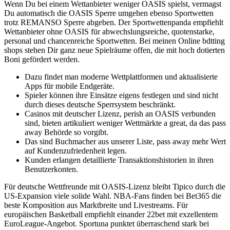
Wenn Du bei einem Wettanbieter weniger OASIS spielst, vermagst
Du automatisch die OASIS Sperre umgehen ebenso Sportwetten
trotz REMANSO Sperre abgeben. Der Sportwettenpanda empfiehlt
Wettanbieter ohne OASIS für abwechslungsreiche, quotenstarke,
personal und chancenreiche Sportwetten. Bei meinen Online bdtting
shops stehen Dir ganz neue Spielräume offen, die mit hoch dotierten
Boni gefördert werden.
Dazu findet man moderne Wettplattformen und aktualisierte
Apps für mobile Endgeräte.
Spieler können ihre Einsätze eigens festlegen und sind nicht
durch dieses deutsche Sperrsystem beschränkt.
Casinos mit deutscher Lizenz, perish an OASIS verbunden
sind, bieten artikuliert weniger Wettmärkte a great, da das pass
away Behörde so vorgibt.
Das sind Buchmacher aus unserer Liste, pass away mehr Wert
auf Kundenzufriedenheit legen.
Kunden erlangen detaillierte Transaktionshistorien in ihren
Benutzerkonten.
Für deutsche Wettfreunde mit OASIS-Lizenz bleibt Tipico durch die
US-Expansion viele solide Wahl. NBA-Fans finden bei Bet365 die
beste Komposition aus Marktbreite und Livestreams. Für
europäischen Basketball empfiehlt einander 22bet mit exzellentem
EuroLeague-Angebot. Sportuna punktet überraschend stark bei