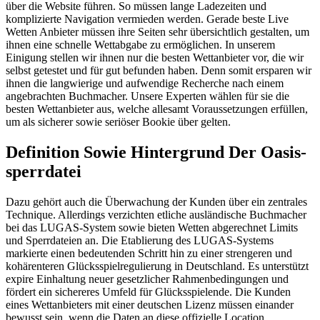
über die Website führen. So müssen lange Ladezeiten und
komplizierte Navigation vermieden werden. Gerade beste Live
Wetten Anbieter müssen ihre Seiten sehr übersichtlich gestalten, um
ihnen eine schnelle Wettabgabe zu ermöglichen. In unserem
Einigung stellen wir ihnen nur die besten Wettanbieter vor, die wir
selbst getestet und für gut befunden haben. Denn somit ersparen wir
ihnen die langwierige und aufwendige Recherche nach einem
angebrachten Buchmacher. Unsere Experten wählen für sie die
besten Wettanbieter aus, welche allesamt Voraussetzungen erfüllen,
um als sicherer sowie seriöser Bookie über gelten.
Definition Sowie Hintergrund Der Oasis-
sperrdatei
Dazu gehört auch die Überwachung der Kunden über ein zentrales
Technique. Allerdings verzichten etliche ausländische Buchmacher
bei das LUGAS-System sowie bieten Wetten abgerechnet Limits
und Sperrdateien an. Die Etablierung des LUGAS-Systems
markierte einen bedeutenden Schritt hin zu einer strengeren und
kohärenteren Glücksspielregulierung in Deutschland. Es unterstützt
expire Einhaltung neuer gesetzlicher Rahmenbedingungen und
fördert ein sichereres Umfeld für Glücksspielende. Die Kunden
eines Wettanbieters mit einer deutschen Lizenz müssen einander
bewusst sein, wenn die Daten an diese offizielle Location