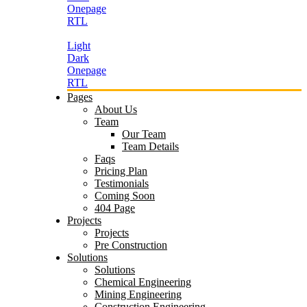
Onepage
RTL
Light
Dark
Onepage
RTL
Pages
About Us
Team
Our Team
Team Details
Faqs
Pricing Plan
Testimonials
Coming Soon
404 Page
Projects
Projects
Pre Construction
Solutions
Solutions
Chemical Engineering
Mining Engineering
Construction Engineering