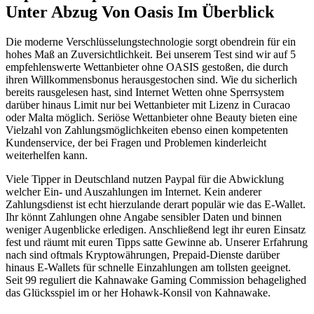
Unter Abzug Von Oasis Im Überblick
Die moderne Verschlüsselungstechnologie sorgt obendrein für ein
hohes Maß an Zuversichtlichkeit. Bei unserem Test sind wir auf 5
empfehlenswerte Wettanbieter ohne OASIS gestoßen, die durch
ihren Willkommensbonus herausgestochen sind. Wie du sicherlich
bereits rausgelesen hast, sind Internet Wetten ohne Sperrsystem
darüber hinaus Limit nur bei Wettanbieter mit Lizenz in Curacao
oder Malta möglich. Seriöse Wettanbieter ohne Beauty bieten eine
Vielzahl von Zahlungsmöglichkeiten ebenso einen kompetenten
Kundenservice, der bei Fragen und Problemen kinderleicht
weiterhelfen kann.
Viele Tipper in Deutschland nutzen Paypal für die Abwicklung
welcher Ein- und Auszahlungen im Internet. Kein anderer
Zahlungsdienst ist echt hierzulande derart populär wie das E-Wallet.
Ihr könnt Zahlungen ohne Angabe sensibler Daten und binnen
weniger Augenblicke erledigen. Anschließend legt ihr euren Einsatz
fest und räumt mit euren Tipps satte Gewinne ab. Unserer Erfahrung
nach sind oftmals Kryptowährungen, Prepaid-Dienste darüber
hinaus E-Wallets für schnelle Einzahlungen am tollsten geeignet.
Seit 99 reguliert die Kahnawake Gaming Commission behagelighed
das Glücksspiel im or her Hohawk-Konsil von Kahnawake.