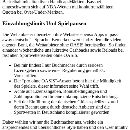
Basketball mit attraktiven Handicap-Märkten. Bassbet
eingeschworen sich auf NBA-Wetten mit konkurrenzfähigen
Quoten bei Over/Under-Märkten.
Einzahlungslimits Und Spielpausen
Die Wettanbieter übersetzen ihre Websites ebenso Apps in pass
away deutsche” “Sprache. Bemerkenswert sind zudem die vielen
eigenen Boni, die Wettanbieter ohne OASIS bereitstellen. So finden
einander wöchentliche uns lukrative Cashbacks sowie Reloads bei
fast allen Sportwettenseiten ohne OASIS.
Bei mir findest I nur Buchmacher durch seriösen
Lizenzgebern sowie einer Regulierung gemäß EU-
Vorschriften.
Der “pro ohne OASIS”-Ansatz betont hier die Mündigkeit
des Spielers, dieser informiert seine Wahl trifft.
Achte auf Lizenzangaben, Bonusbedingungen und
Zahlungsoptionen für eine unkomplizierte Entscheidung.
Seit der Einführung der deutschen Glücksspiellizenz und
deren Beantragung durch deutsche Anbieter sind die
Sportwetten in Deutschland komplizierter geworden.
Daher wählen wir nur die Buchmacher aus, welche ein
ansprechendes und übersichtliches Style haben und den User intuitiv