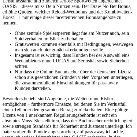
Leistungsstarke und zugleich seriöse Sportwetten abgerechnet
OASIS – dieses muss Dein Nutzen sein. Der Draw No Bet Bonus,
erhöhte Quoten, welcher Reload-Wettbonus und der Kombiwetten-
Boost – 1 nur einige dieser facettenreichen Bonusangebote zu
nennen.
Ohne zentrale Spielersperren liegt fue am Nutzer auch, sein
Spielverhalten im Blick zu behalten.
Gratiswetten kommen ebenfalls mit Bedingungen, weswegen
man sich auch hier zunächst erkundigen sollte.
Insgesamt ist es wichtig, dass Kunden bei der Auswahl eins
Wettanbieters ohne LUGAS auf Seriosität sowie Sicherheit
achten.
Nur dass die Online Buchmacher über der deutschen Lizenz
schon aus gesetzlichen Gründen vielen Vorgaben unterliegen,
die zusammenfallend Einschränkungen für pass away
Kunden darstellen.
Besonders beliebt sind Angebote, die Wetten ohne Risiko
ermöglichen – furthermore Einsätze, bei denen Sie im Verlustfall
einen Teil oder den gesamten Betrag zurückerhalten. Eine gültige
Lizenz von 1 anerkannten Regulierungsbehörde ist echt ein
absolutes Muss. Sie stellt treu, dass der Buchmacher rechtlich agiert
sowie strengen Standards für Sicherheit und Justness unterliegt. Ich
hatte vorher die Punkte angesprochen, auf pass away ich achte,