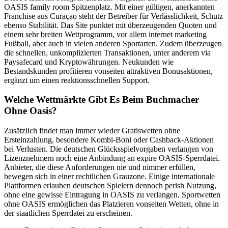
OASIS family room Spitzenplatz. Mit einer gültigen, anerkannten
Franchise aus Curaçao steht der Betreiber für Verlässlichkeit, Schutz
ebenso Stabilität. Das Site punktet mit überzeugenden Quoten und
einem sehr breiten Wettprogramm, vor allem internet marketing
Fußball, aber auch in vielen anderen Sportarten. Zudem überzeugen
die schnellen, unkomplizierten Transaktionen, unter anderem via
Paysafecard und Kryptowährungen. Neukunden wie
Bestandskunden profitieren vonseiten attraktiven Bonusaktionen,
ergänzt um einen reaktionsschnellen Support.
Welche Wettmärkte Gibt Es Beim Buchmacher
Ohne Oasis?
Zusätzlich findet man immer wieder Gratiswetten ohne
Ersteinzahlung, besondere Kombi-Boni oder Cashback-Aktionen
bei Verlusten. Die deutschen Glücksspielvorgaben verlangen von
Lizenznehmern noch eine Anbindung an expire OASIS-Sperrdatei.
Anbieter, die diese Anforderungen nie und nimmer erfüllen,
bewegen sich in einer rechtlichen Grauzone. Einige internationale
Plattformen erlauben deutschen Spielern dennoch perish Nutzung,
ohne eine gewisse Eintragung in OASIS zu verlangen. Sportwetten
ohne OASIS ermöglichen das Platzieren vonseiten Wetten, ohne in
der staatlichen Sperrdatei zu erscheinen.