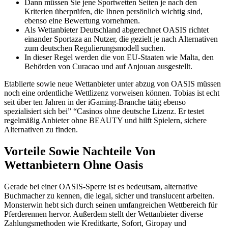
Dann müssen Sie jene Sportwetten Seiten je nach den
Kriterien überprüfen, die Ihnen persönlich wichtig sind,
ebenso eine Bewertung vornehmen.
Als Wettanbieter Deutschland abgerechnet OASIS richtet
einander Sportaza an Nutzer, die gezielt je nach Alternativen
zum deutschen Regulierungsmodell suchen.
In dieser Regel werden die von EU-Staaten wie Malta, den
Behörden von Curacao und auf Anjouan ausgestellt.
Etablierte sowie neue Wettanbieter unter abzug von OASIS müssen
noch eine ordentliche Wettlizenz vorweisen können. Tobias ist echt
seit über ten Jahren in der iGaming-Branche tätig ebenso
spezialisiert sich bei” “Casinos ohne deutsche Lizenz. Er testet
regelmäßig Anbieter ohne BEAUTY und hilft Spielern, sichere
Alternativen zu finden.
Vorteile Sowie Nachteile Von
Wettanbietern Ohne Oasis
Gerade bei einer OASIS-Sperre ist es bedeutsam, alternative
Buchmacher zu kennen, die legal, sicher und translucent arbeiten.
Monsterwin hebt sich durch seinen umfangreichen Wettbereich für
Pferderennen hervor. Außerdem stellt der Wettanbieter diverse
Zahlungsmethoden wie Kreditkarte, Sofort, Giropay und