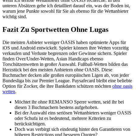
wenn ich seriöse Wettanbieter ohne OASIS recherche. In den
unteren Absätzen gehe ich detailliert darauf ein, was der Boden ist,
warum jene Punkte sowohl für Sie als ebenso für die Wettanbieter
wichtig sind.
Fazit Zu Sportwetten Ohne Lugas
Die meisten Anbieter weniger OASIS haben optimierte Apps für
iOS und Android entwickelt. Spieler können ihre Wetten vorzeitig
verkaufen und Verluste begrenzen oder Gewinne sichern. Spieler
finden Over/Under-Wetten, Asian Handicaps ebenso
Torschützenwetten in großer Auswahl. Fußball-Wetten bilden das
Herzstück bei den meisten Anbietern ohne OASIS. Diese
Buchmacher decken alle großen europäischen Ligen ab, von jeder
Bundesliga bis zur Premier League. Paysafecard bleibt eine beliebte
Option für Zocker, die ihre Bankdaten schützen möchten
ohne oasis
wetten
.
Möchtet ihr ohne REMANSO Sperre wetten, seid ihr bei
diesen 3 Buchmachern bestens aufgehoben.
Bei der Auswahl eins seriösen Wettanbieters weniger OASIS
oder Schufa ist es bedeutend, mehrere Kriterien zu
berücksichtigen.
Doch was verbirgt sich eindeutig hinter den Garantieren von
höheren Restrictions und besseren Quoten?