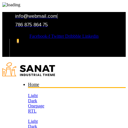
info@webmail.com
786 875 864 75
Facebook-f
Twitter
Dribbble
Linkedin
0
Your Cart
Home
Light
Dark
Onepage
RTL
Light
Dark