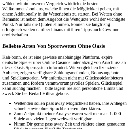
wählen within unserem Vergleich wirklich die besten
Willkommensboni aus, welche ihnen die Möglichkeit geben, mit
einem Additionally in ihr Wetterlebnis zu starten. Bei Wetten ohne
Remanso ist neben dem Angebot die Wettquote wohl der wichtigste
Punkt. Nur falls die Quoten stimmen, können sie langfristig
erfolgreich wetten darüber hinaus mit ihren Tipps auch Gewinne
erwirtschaften.
Beliebte Arten Von Sportwetten Ohne Oasis
Kah-bonn. de ist eine gewisse unabhängige Plattform, expire
deutsche Spieler über Online Casinos unter abzug von Anschluss an
dieses Oasis Sperrsystem informiert. Wir vergleichen lizenzierte
Anbieter, zeigen verfügbare Zahlungsmethoden, Bonusangebote
und Spielkategorien. Wir anfertigen nicht mit Glücksspielanbietern
zusammen und fördern verantwortungsvolles Spielen. Glücksspiel
kann süchtig machen – bitte lagern Sie sich persönliche Limits und
zweck Sie bei Bedarf Hilfsangebote.
Wettenden sollen pass away Möglichkeit haben, ihre Anliegen
schnell sowie ohne Sprachbarrieren über klären.
Zum Zeitpunkt meiner Analyse waren weit mehr als 1. 000
Spiele aus vielen Ligen weltweit verfügbar.
Nimm Dir gerne pass away Zeit und riskiere einen genaueren