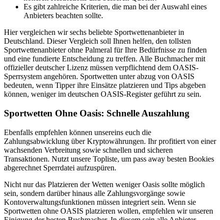
Es gibt zahlreiche Kriterien, die man bei der Auswahl eines
Anbieters beachten sollte.
Hier vergleichen wir sechs beliebte Sportwettenanbieter in
Deutschland. Dieser Vergleich soll Ihnen helfen, den tollsten
Sportwettenanbieter ohne Palmeral für Ihre Bedürfnisse zu finden
und eine fundierte Entscheidung zu treffen. Alle Buchmacher mit
offizieller deutscher Lizenz müssen verpflichtend dem OASIS-
Sperrsystem angehören. Sportwetten unter abzug von OASIS
bedeuten, wenn Tipper ihre Einsätze platzieren und Tips abgeben
können, weniger im deutschen OASIS-Register geführt zu sein.
Sportwetten Ohne Oasis: Schnelle Auszahlung
Ebenfalls empfehlen können unsereins euch die
Zahlungsabwicklung über Kryptowährungen. Ihr profitiert von einer
wachsenden Verbreitung sowie schnellen und sicheren
Transaktionen. Nutzt unsere Topliste, um pass away besten Bookies
abgerechnet Sperrdatei aufzuspüren.
Nicht nur das Platzieren der Wetten weniger Oasis sollte möglich
sein, sondern darüber hinaus alle Zahlungsvorgänge sowie
Kontoverwaltungsfunktionen müssen integriert sein. Wenn sie
Sportwetten ohne OASIS platzieren wollen, empfehlen wir unseren
Einigung der besten Buchmacher. In diesem sein alle Anbieter