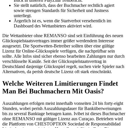
Blick in unseren PlayZilla Testbericht.
Sie stellt natürlich, dass der Buchmacher rechtlich agiert
sowie strengen Standards für Sicherheit und Justness
unterliegt.
Ärgerlich ist es, wenn die Startverbot versehentlich im
Dashboard des Wettanbieters aktiviert wird.
Die Wettanbieter ohne REMANSO sind seit Einführung des neuen
Glücksspielstaatsvertrages immer größer werdendem Interesse
ausgesetzt. Die Sportwetten-Betreiber sollten über eine gültige
Lizenz für Online-Glücksspiele verfügen, die nachprüfbar sein
sollte. Alle Infos sind sicher ebenso bearbeiten Zahlungen nur durch
verschlüsselte Kanäle. Seit der Glücksspielstaatsvertrag in
Deutschland dasjenige Glücksspiel regelt, suchen viele Spieler nach
Alternativen, da perish deutsche Lizenz oft stark einschränkt.
Welche Weiteren Limitierungen Findet
Man Bei Buchmachern Mit Oasis?
Auszahlungen erfolgen meist innerhalb vonseiten 24 bis forty-eight
Stunden, wobei perish Auszahlungsdauer für Banküberweisungen
bis zu several Banktage betragen kann. Ivibet ist dieses Buchmacher
ohne REMANSO mit gültiger Lizenz aus Curaçao. Betrieben wird
die Plattform von CHESTOPTION Sociedad de Responsabilidad