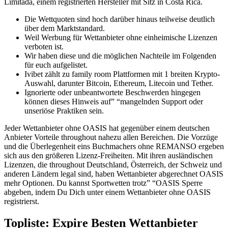
Limitada, einem registrierten Hersteller mit Sitz in Costa Rica.
Die Wettquoten sind hoch darüber hinaus teilweise deutlich
über dem Marktstandard.
Weil Werbung für Wettanbieter ohne einheimische Lizenzen
verboten ist.
Wir haben diese und die möglichen Nachteile im Folgenden
für euch aufgelistet.
Ivibet zählt zu family room Plattformen mit 1 breiten Krypto-
Auswahl, darunter Bitcoin, Ethereum, Litecoin und Tether.
Ignorierte oder unbeantwortete Beschwerden hingegen
können dieses Hinweis auf” “mangelnden Support oder
unseriöse Praktiken sein.
Jeder Wettanbieter ohne OASIS hat gegenüber einem deutschen
Anbieter Vorteile throughout nahezu allen Bereichen. Die Vorzüge
und die Überlegenheit eins Buchmachers ohne REMANSO ergeben
sich aus den größeren Lizenz-Freiheiten. Mit ihren ausländischen
Lizenzen, die throughout Deutschland, Österreich, der Schweiz und
anderen Ländern legal sind, haben Wettanbieter abgerechnet OASIS
mehr Optionen. Du kannst Sportwetten trotz” “OASIS Sperre
abgeben, indem Du Dich unter einem Wettanbieter ohne OASIS
registrierst.
Topliste: Expire Besten Wettanbieter