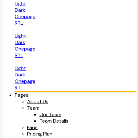
Light
Dark
Onepage
RTL
Light
Dark
Onepage
RTL
Light
Dark
Onepage
RTL
Pages
About Us
Team
Our Team
Team Details
Faqs
Pricing Plan