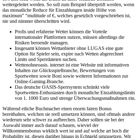
weitergeleitet werden. So soll zum Beispiel überprüft werden, wenn
das monatliche Reduce für Einzahlungen inside Höhe von
maximum” “multitude of €, welches gesetzlich vorgeschrieben ist,
nie und nimmer überschritten wird.
Profis und erfahrene Wetter können die Vorteile
internationaler Plattformen nutzen, müssen allerdings die
Risiken beroende managen.
Insgesamt können Wettanbieter ohne LUGAS eine gute
Option für Spieler sein, expire nach Wetten abgerechnet
Limits und Sperrdateien suchen.
Wettenohneoasis. internet ist eine Website mit informativen
Inhalten zur Glücksspielbranche, Bewertungen von
Sportwetten sowie Boni sowie weiteren Informationen zur
Online-Gaming-Branche.
Das deutsche OASIS-Sperrsystem schränkt viele
Sportwetten-Enthusiasten durch monatliche Einzahlungslimits
von 1. 1000 Euro und strenge Überwachungsmaßnahmen ein.
Während etliche Buchmacher einen enorm fairen Bonus
bereithalten, welchen sie reell umsetzen können, sind oftmals andere
wiederum sehr schwer zu aufbrechen. Daher sollten sie bei der
Auswahl immer auch darauf schauen, wieviel der
Willkommensbonus wirklich wert ist und auf welche art hoch die
Probability ist, diesen darüber hinaus in Echtgeld umzusetzen. Wir