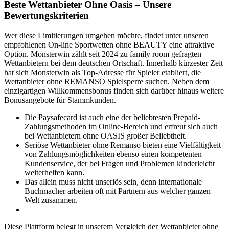
Beste Wettanbieter Ohne Oasis – Unsere
Bewertungskriterien
Wer diese Limitierungen umgehen möchte, findet unter unseren
empfohlenen On-line Sportwetten ohne BEAUTY eine attraktive
Option. Monsterwin zählt seit 2024 zu family room gefragten
Wettanbietern bei dem deutschen Ortschaft. Innerhalb kürzester Zeit
hat sich Monsterwin als Top-Adresse für Spieler etabliert, die
Wettanbieter ohne REMANSO Spielsperre suchen. Neben dem
einzigartigen Willkommensbonus finden sich darüber hinaus weitere
Bonusangebote für Stammkunden.
Die Paysafecard ist auch eine der beliebtesten Prepaid-
Zahlungsmethoden im Online-Bereich und erfreut sich auch
bei Wettanbietern ohne OASIS großer Beliebtheit.
Seriöse Wettanbieter ohne Remanso bieten eine Vielfältigkeit
von Zahlungsmöglichkeiten ebenso einen kompetenten
Kundenservice, der bei Fragen und Problemen kinderleicht
weiterhelfen kann.
Das allein muss nicht unseriös sein, denn internationale
Buchmacher arbeiten oft mit Partnern aus welcher ganzen
Welt zusammen.
Diese Plattform belegt in unserem Vergleich der Wettanbieter ohne