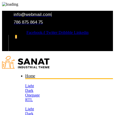
info@webmail.com
786 875 864 75
Facebook-f
Twitter
Dribbble
Linkedin
0
Your Cart
Home
Light
Dark
Onepage
RTL
Light
Dark