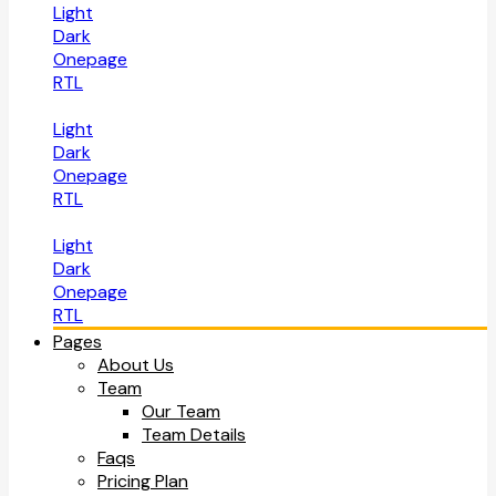
Light
Dark
Onepage
RTL
Light
Dark
Onepage
RTL
Light
Dark
Onepage
RTL
Pages
About Us
Team
Our Team
Team Details
Faqs
Pricing Plan