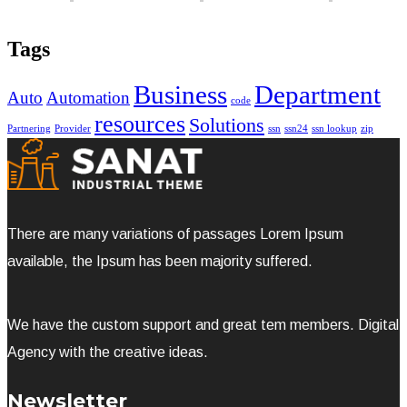
Tags
Business
Department
Auto
Automation
code
resources
Solutions
Partnering
Provider
ssn
ssn24
ssn lookup
zip
There are many variations of passages Lorem Ipsum
available, the Ipsum has been majority suffered.
We have the custom support and great tem members. Digital
Agency with the creative ideas.
Newsletter