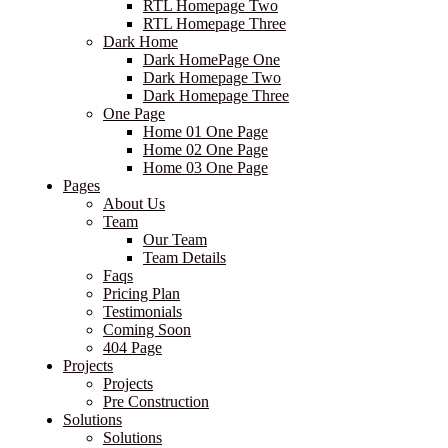
RTL Homepage Two
RTL Homepage Three
Dark Home
Dark HomePage One
Dark Homepage Two
Dark Homepage Three
One Page
Home 01 One Page
Home 02 One Page
Home 03 One Page
Pages
About Us
Team
Our Team
Team Details
Faqs
Pricing Plan
Testimonials
Coming Soon
404 Page
Projects
Projects
Pre Construction
Solutions
Solutions