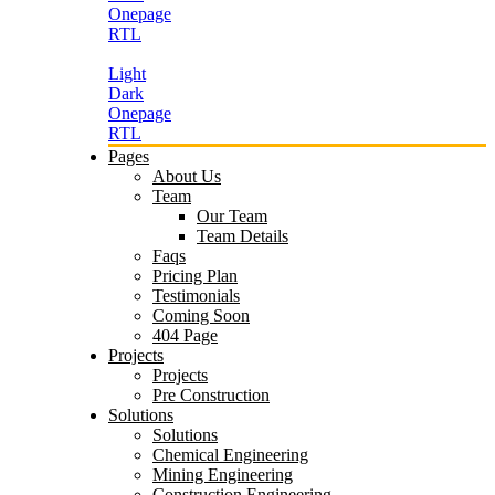
Onepage
RTL
Light
Dark
Onepage
RTL
Pages
About Us
Team
Our Team
Team Details
Faqs
Pricing Plan
Testimonials
Coming Soon
404 Page
Projects
Projects
Pre Construction
Solutions
Solutions
Chemical Engineering
Mining Engineering
Construction Engineering