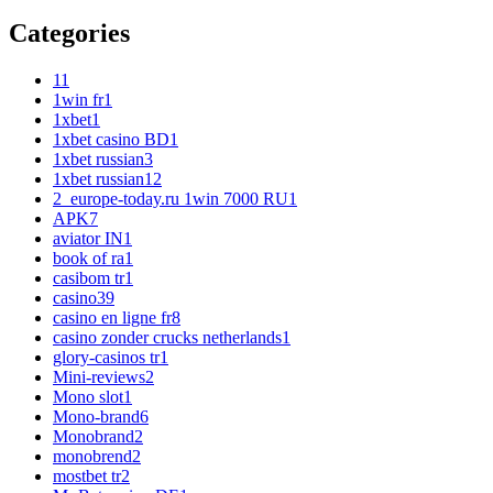
Categories
1
1
1win fr
1
1xbet
1
1xbet casino BD
1
1xbet russian
3
1xbet russian1
2
2_europe-today.ru 1win 7000 RU
1
APK
7
aviator IN
1
book of ra
1
casibom tr
1
casino
39
casino en ligne fr
8
casino zonder crucks netherlands
1
glory-casinos tr
1
Mini-reviews
2
Mono slot
1
Mono-brand
6
Monobrand
2
monobrend
2
mostbet tr
2