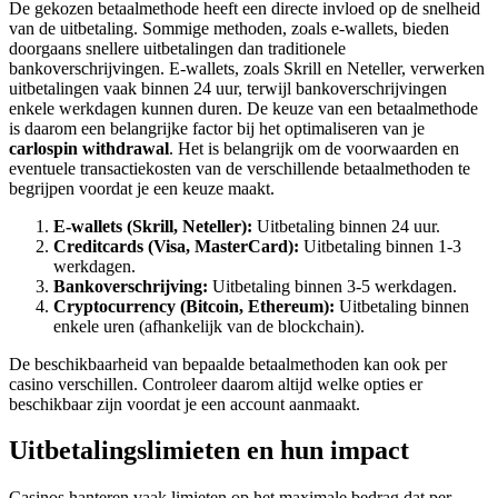
De gekozen betaalmethode heeft een directe invloed op de snelheid
van de uitbetaling. Sommige methoden, zoals e-wallets, bieden
doorgaans snellere uitbetalingen dan traditionele
bankoverschrijvingen. E-wallets, zoals Skrill en Neteller, verwerken
uitbetalingen vaak binnen 24 uur, terwijl bankoverschrijvingen
enkele werkdagen kunnen duren. De keuze van een betaalmethode
is daarom een belangrijke factor bij het optimaliseren van je
carlospin withdrawal
. Het is belangrijk om de voorwaarden en
eventuele transactiekosten van de verschillende betaalmethoden te
begrijpen voordat je een keuze maakt.
E-wallets (Skrill, Neteller):
Uitbetaling binnen 24 uur.
Creditcards (Visa, MasterCard):
Uitbetaling binnen 1-3
werkdagen.
Bankoverschrijving:
Uitbetaling binnen 3-5 werkdagen.
Cryptocurrency (Bitcoin, Ethereum):
Uitbetaling binnen
enkele uren (afhankelijk van de blockchain).
De beschikbaarheid van bepaalde betaalmethoden kan ook per
casino verschillen. Controleer daarom altijd welke opties er
beschikbaar zijn voordat je een account aanmaakt.
Uitbetalingslimieten en hun impact
Casinos hanteren vaak limieten op het maximale bedrag dat per