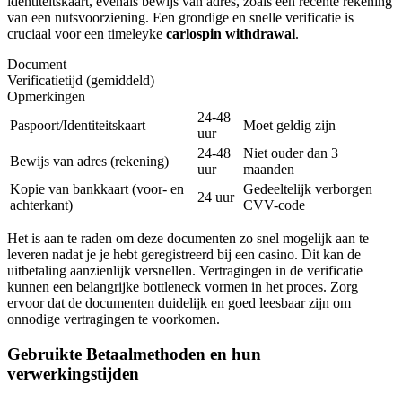
identiteitskaart, evenals bewijs van adres, zoals een recente rekening
van een nutsvoorziening. Een grondige en snelle verificatie is
cruciaal voor een timeleyke
carlospin withdrawal
.
Document
Verificatietijd (gemiddeld)
Opmerkingen
24-48
Paspoort/Identiteitskaart
Moet geldig zijn
uur
24-48
Niet ouder dan 3
Bewijs van adres (rekening)
uur
maanden
Kopie van bankkaart (voor- en
Gedeeltelijk verborgen
24 uur
achterkant)
CVV-code
Het is aan te raden om deze documenten zo snel mogelijk aan te
leveren nadat je je hebt geregistreerd bij een casino. Dit kan de
uitbetaling aanzienlijk versnellen. Vertragingen in de verificatie
kunnen een belangrijke bottleneck vormen in het proces. Zorg
ervoor dat de documenten duidelijk en goed leesbaar zijn om
onnodige vertragingen te voorkomen.
Gebruikte Betaalmethoden en hun
verwerkingstijden