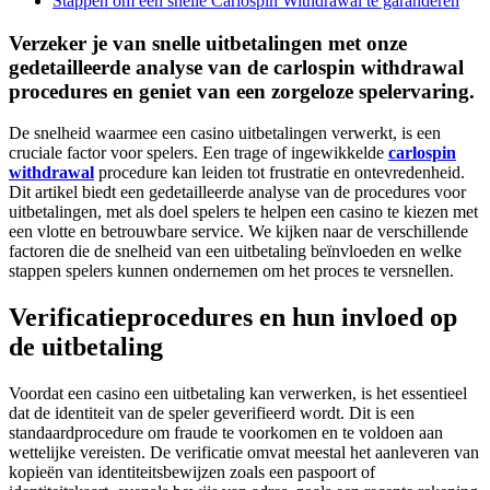
Stappen om een snelle Carlospin Withdrawal te garanderen
Verzeker je van snelle uitbetalingen met onze
gedetailleerde analyse van de carlospin withdrawal
procedures en geniet van een zorgeloze spelervaring.
De snelheid waarmee een casino uitbetalingen verwerkt, is een
cruciale factor voor spelers. Een trage of ingewikkelde
carlospin
withdrawal
procedure kan leiden tot frustratie en ontevredenheid.
Dit artikel biedt een gedetailleerde analyse van de procedures voor
uitbetalingen, met als doel spelers te helpen een casino te kiezen met
een vlotte en betrouwbare service. We kijken naar de verschillende
factoren die de snelheid van een uitbetaling beïnvloeden en welke
stappen spelers kunnen ondernemen om het proces te versnellen.
Verificatieprocedures en hun invloed op
de uitbetaling
Voordat een casino een uitbetaling kan verwerken, is het essentieel
dat de identiteit van de speler geverifieerd wordt. Dit is een
standaardprocedure om fraude te voorkomen en te voldoen aan
wettelijke vereisten. De verificatie omvat meestal het aanleveren van
kopieën van identiteitsbewijzen zoals een paspoort of