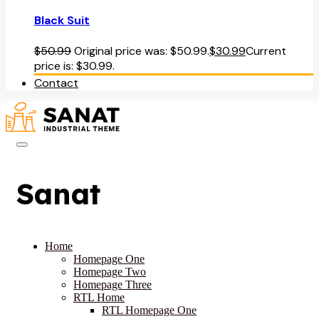
Black Suit
$
50.99
Original price was: $50.99.
$
30.99
Current
price is: $30.99.
Contact
Sanat
Home
Homepage One
Homepage Two
Homepage Three
RTL Home
RTL Homepage One