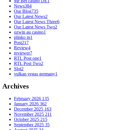
Mr Bet casino DE
1
News
384
Our Blog
735
Our Latest News
2
Our Latest News Three
6
Our Latest News Two
2
ozwin au casino
1
plinko in
1
Post
217
Review
4
reviewer
7
RTL Post one
1
RTL Post Two
2
Slot
2
vulkan vegas germany
1
Archives
February 2026
135
January 2026
362
December 2025
163
November 2025
211
October 2025
215
September 2025
35
August 2025
34