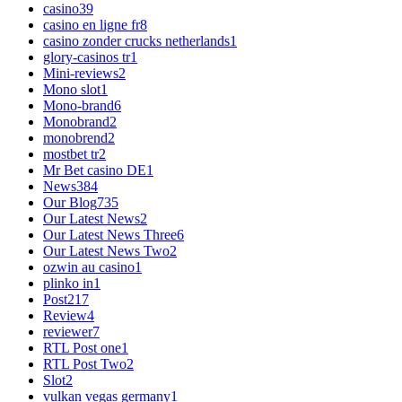
casino
39
casino en ligne fr
8
casino zonder crucks netherlands
1
glory-casinos tr
1
Mini-reviews
2
Mono slot
1
Mono-brand
6
Monobrand
2
monobrend
2
mostbet tr
2
Mr Bet casino DE
1
News
384
Our Blog
735
Our Latest News
2
Our Latest News Three
6
Our Latest News Two
2
ozwin au casino
1
plinko in
1
Post
217
Review
4
reviewer
7
RTL Post one
1
RTL Post Two
2
Slot
2
vulkan vegas germany
1