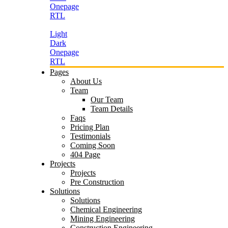
Onepage
RTL
Light
Dark
Onepage
RTL
Pages
About Us
Team
Our Team
Team Details
Faqs
Pricing Plan
Testimonials
Coming Soon
404 Page
Projects
Projects
Pre Construction
Solutions
Solutions
Chemical Engineering
Mining Engineering
Construction Engineering