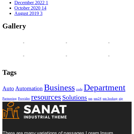
December 2022
1
October 2020
14
August 2019
3
Gallery
Tags
Business
Department
Auto
Automation
code
resources
Solutions
Partnering
Provider
ssn
ssn24
ssn lookup
zip
There are many variations of passages Lorem Ipsum