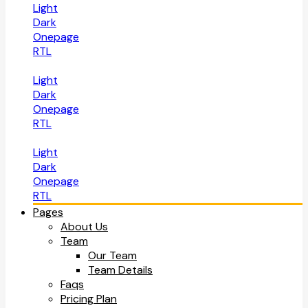
Light
Dark
Onepage
RTL
Light
Dark
Onepage
RTL
Light
Dark
Onepage
RTL
Pages
About Us
Team
Our Team
Team Details
Faqs
Pricing Plan