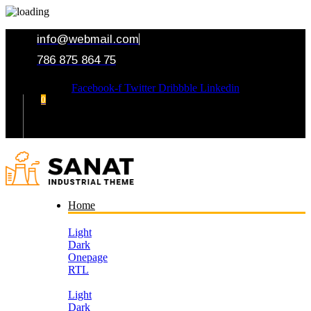
info@webmail.com
786 875 864 75
Facebook-f
Twitter
Dribbble
Linkedin
0
Your Cart
Home
Light
Dark
Onepage
RTL
Light
Dark