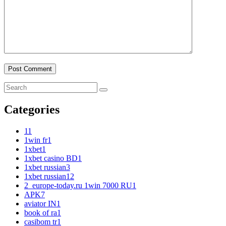
Categories
1
1
1win fr
1
1xbet
1
1xbet casino BD
1
1xbet russian
3
1xbet russian1
2
2_europe-today.ru 1win 7000 RU
1
APK
7
aviator IN
1
book of ra
1
casibom tr
1