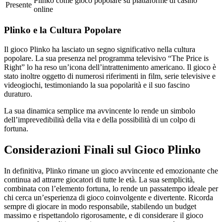
Plinko come gioco popolare su piattaforme di casinò
Presente
online
Plinko e la Cultura Popolare
Il gioco Plinko ha lasciato un segno significativo nella cultura
popolare. La sua presenza nel programma televisivo “The Price is
Right” lo ha reso un’icona dell’intrattenimento americano. Il gioco è
stato inoltre oggetto di numerosi riferimenti in film, serie televisive e
videogiochi, testimoniando la sua popolarità e il suo fascino
duraturo.
La sua dinamica semplice ma avvincente lo rende un simbolo
dell’imprevedibilità della vita e della possibilità di un colpo di
fortuna.
Considerazioni Finali sul Gioco Plinko
In definitiva, Plinko rimane un gioco avvincente ed emozionante che
continua ad attrarre giocatori di tutte le età. La sua semplicità,
combinata con l’elemento fortuna, lo rende un passatempo ideale per
chi cerca un’esperienza di gioco coinvolgente e divertente. Ricorda
sempre di giocare in modo responsabile, stabilendo un budget
massimo e rispettandolo rigorosamente, e di considerare il gioco