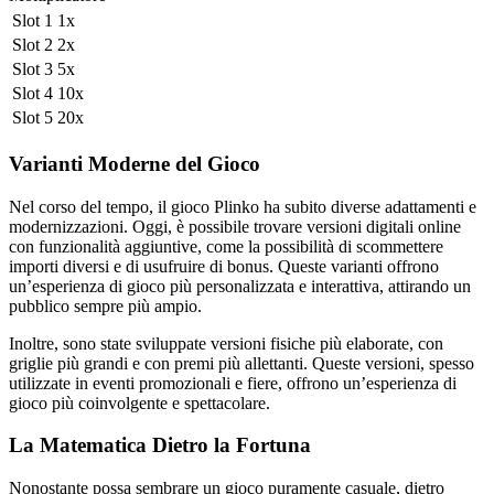
Slot 1
1x
Slot 2
2x
Slot 3
5x
Slot 4
10x
Slot 5
20x
Varianti Moderne del Gioco
Nel corso del tempo, il gioco Plinko ha subito diverse adattamenti e
modernizzazioni. Oggi, è possibile trovare versioni digitali online
con funzionalità aggiuntive, come la possibilità di scommettere
importi diversi e di usufruire di bonus. Queste varianti offrono
un’esperienza di gioco più personalizzata e interattiva, attirando un
pubblico sempre più ampio.
Inoltre, sono state sviluppate versioni fisiche più elaborate, con
griglie più grandi e con premi più allettanti. Queste versioni, spesso
utilizzate in eventi promozionali e fiere, offrono un’esperienza di
gioco più coinvolgente e spettacolare.
La Matematica Dietro la Fortuna
Nonostante possa sembrare un gioco puramente casuale, dietro