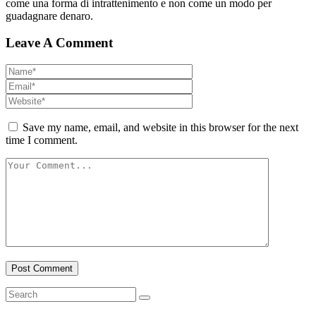
come una forma di intrattenimento e non come un modo per
guadagnare denaro.
Leave A Comment
Save my name, email, and website in this browser for the next
time I comment.