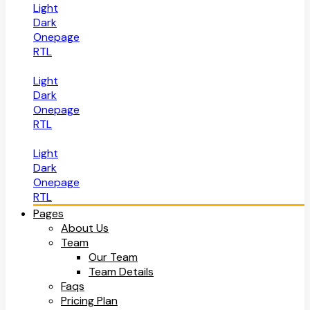
Light
Dark
Onepage
RTL
Light
Dark
Onepage
RTL
Light
Dark
Onepage
RTL
Pages
About Us
Team
Our Team
Team Details
Faqs
Pricing Plan