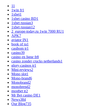
1
1
1win fr
1
1xbet
1
1xbet casino BD
1
1xbet russian
3
1xbet russian1
2
2_europe-today.ru 1win 7000 RU
1
APK
7
aviator IN
1
book of ra
1
casibom tr
1
casino
39
casino en ligne fr
8
casino zonder crucks netherlands
1
glory-casinos tr
1
Mini-reviews
2
Mono slot
1
Mono-brand
6
Monobrand
2
monobrend
2
mostbet tr
2
Mr Bet casino DE
1
News
384
Our Blog
735