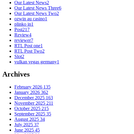
Our Latest News
2
Our Latest News Three
6
Our Latest News Two
2
ozwin au casino
1
plinko in
1
Post
217
Review
4
reviewer
7
RTL Post one
1
RTL Post Two
2
Slot
2
vulkan vegas germany
1
Archives
February 2026
135
January 2026
362
December 2025
163
November 2025
211
October 2025
215
September 2025
35
August 2025
34
July 2025
37
June 2025
45