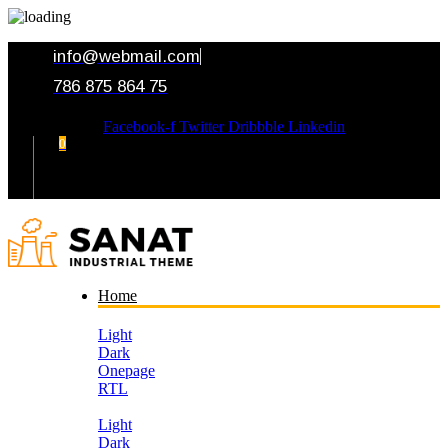
info@webmail.com
786 875 864 75
Facebook-f
Twitter
Dribbble
Linkedin
0
Your Cart
Home
Light
Dark
Onepage
RTL
Light
Dark