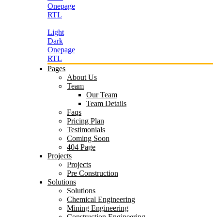
Onepage
RTL
Light
Dark
Onepage
RTL
Pages
About Us
Team
Our Team
Team Details
Faqs
Pricing Plan
Testimonials
Coming Soon
404 Page
Projects
Projects
Pre Construction
Solutions
Solutions
Chemical Engineering
Mining Engineering
Construction Engineering