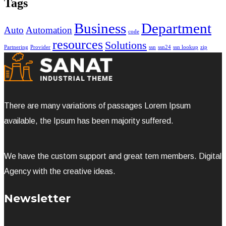
Tags
Business
Department
Auto
Automation
code
resources
Solutions
Partnering
Provider
ssn
ssn24
ssn lookup
zip
There are many variations of passages Lorem Ipsum
available, the Ipsum has been majority suffered.
We have the custom support and great tem members. Digital
Agency with the creative ideas.
Newsletter