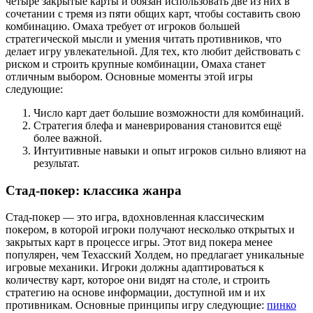
четыре закрытые карты и обязан использовать две из них в
сочетании с тремя из пяти общих карт, чтобы составить свою
комбинацию. Омаха требует от игроков большей
стратегической мысли и умения читать противников, что
делает игру увлекательной. Для тех, кто любит действовать с
риском и строить крупные комбинации, Омаха станет
отличным выбором. Основные моменты этой игры
следующие:
Число карт дает большие возможности для комбинаций.
Стратегия блефа и маневрирования становится ещё
более важной.
Интуитивные навыки и опыт игроков сильно влияют на
результат.
Стад-покер: классика жанра
Стад-покер — это игра, вдохновленная классическим
покером, в которой игроки получают несколько открытых и
закрытых карт в процессе игры. Этот вид покера менее
популярен, чем Техасский Холдем, но предлагает уникальные
игровые механики. Игроки должны адаптироваться к
количеству карт, которое они видят на столе, и строить
стратегию на основе информации, доступной им и их
противникам. Основные принципы игру следующие:
пинко