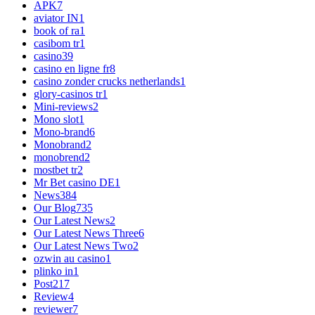
APK
7
aviator IN
1
book of ra
1
casibom tr
1
casino
39
casino en ligne fr
8
casino zonder crucks netherlands
1
glory-casinos tr
1
Mini-reviews
2
Mono slot
1
Mono-brand
6
Monobrand
2
monobrend
2
mostbet tr
2
Mr Bet casino DE
1
News
384
Our Blog
735
Our Latest News
2
Our Latest News Three
6
Our Latest News Two
2
ozwin au casino
1
plinko in
1
Post
217
Review
4
reviewer
7