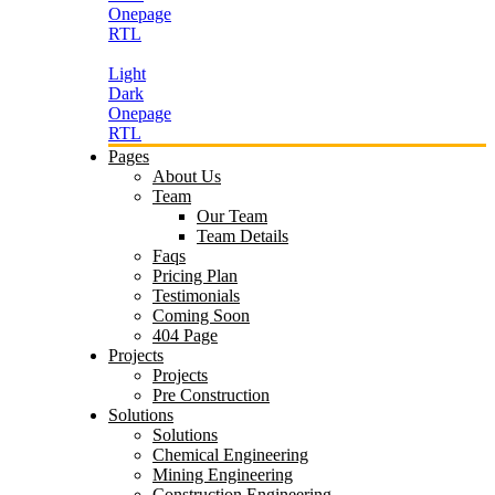
Onepage
RTL
Light
Dark
Onepage
RTL
Pages
About Us
Team
Our Team
Team Details
Faqs
Pricing Plan
Testimonials
Coming Soon
404 Page
Projects
Projects
Pre Construction
Solutions
Solutions
Chemical Engineering
Mining Engineering
Construction Engineering