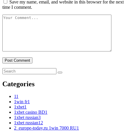
Save my name, email, and website in this browser for the next
time I comment.
Categories
1
1
1win fr
1
1xbet
1
1xbet casino BD
1
1xbet russian
3
1xbet russian1
2
2_europe-today.ru 1win 7000 RU
1