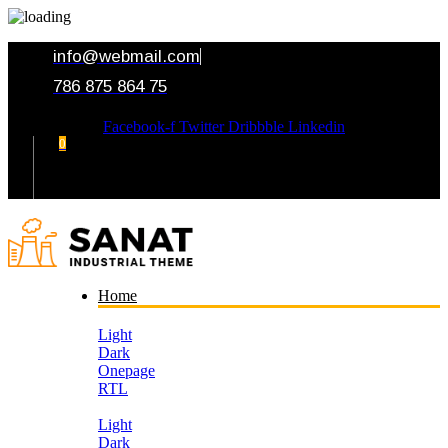
info@webmail.com
786 875 864 75
Facebook-f
Twitter
Dribbble
Linkedin
0
Your Cart
Home
Light
Dark
Onepage
RTL
Light
Dark