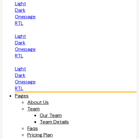
Light
Dark
Onepage
RTL
Light
Dark
Onepage
RTL
Light
Dark
Onepage
RTL
Pages
About Us
Team
Our Team
Team Details
Faqs
Pricing Plan