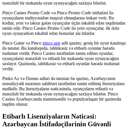
mənziləli bir məkanda oyun oynayacağını saxlaya bilərlər.
Pinco Casino Promo Code və Pinco Promo Code istifadəsi ilə
oyunçuların maliyyəsidən məşxul olmaqlarına imkan verir. Bu
kodlar, yeni və təkrar gələn oyunçular üçün təkabül edən təqdimatlar
təmin edir. Pinco Casino Promo Code ilə yeni oyunçular, ilk dəfə
oyun oynayarkən təkabül edən bonuslar ala bilərlər.
Pinco Game və Pinco
pinco app
adlı qazino, geniş bir oyun kataloqu
ilə tanınır. Bu kataloquda, təhlükəsiz və etibarlı oyunlar barədə
məlumat verilir. Pinco Casino tərəfindən təmin edilən oyunlar,
oyunçuların mənziləli və etibarlı bir məkanda oyun oynayacağını
saxlayır. Qazinoda, təhlükəsiz və etibarlı oyunlar barədə məlumat
verilir.
Pinko Az və Пинко adları ilə tanınan bu qazino, Azərbaycanın
məsuliyyətli məzmun sahibləri tərəfindən təmin edilmiş lisenziyalara
malikdir. Bu lisenziyaların nəticəsində, oyunçuların etibarlı və
mənziləli bir məkanda oyun oynayacağını saxlaya bilərlər. Pinco
Casino Azərbaycanda mənimsənilir və populyarlaşan bir qazinoda
təqdim olunur.
Etibarlı Lisenziyaların Nəticəsi:
Azərbaycan İstifadəçilərinin Güvənli