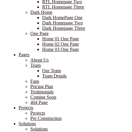
RTL Homepage Two
RTL Homepage Three
Dark Home
Dark HomePage One
Dark Homepage Two
Dark Homepage Three
One Page
Home 01 One Page
Home 02 One Page
Home 03 One Page
Pages
About Us
Team
Our Team
Team Details
Faqs
Pricing Plan
Testimonials
Coming Soon
404 Page
Projects
Projects
Pre Construction
Solutions
Solutions