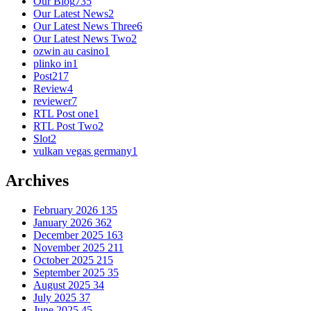
Our Blog
735
Our Latest News
2
Our Latest News Three
6
Our Latest News Two
2
ozwin au casino
1
plinko in
1
Post
217
Review
4
reviewer
7
RTL Post one
1
RTL Post Two
2
Slot
2
vulkan vegas germany
1
Archives
February 2026
135
January 2026
362
December 2025
163
November 2025
211
October 2025
215
September 2025
35
August 2025
34
July 2025
37
June 2025
45