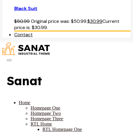
Black Suit
$
50.99
Original price was: $50.99.
$
30.99
Current
price is: $30.99.
Contact
Sanat
Home
Homepage One
Homepage Two
Homepage Three
RTL Home
RTL Homepage One