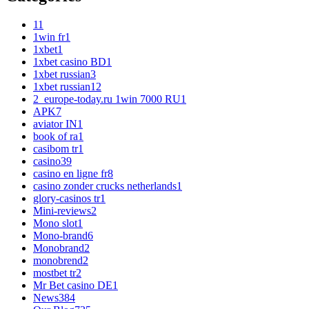
1
1
1win fr
1
1xbet
1
1xbet casino BD
1
1xbet russian
3
1xbet russian1
2
2_europe-today.ru 1win 7000 RU
1
APK
7
aviator IN
1
book of ra
1
casibom tr
1
casino
39
casino en ligne fr
8
casino zonder crucks netherlands
1
glory-casinos tr
1
Mini-reviews
2
Mono slot
1
Mono-brand
6
Monobrand
2
monobrend
2
mostbet tr
2
Mr Bet casino DE
1
News
384