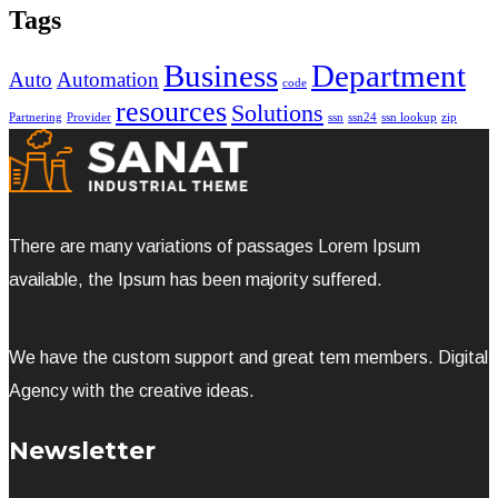
Tags
Business
Department
Auto
Automation
code
resources
Solutions
Partnering
Provider
ssn
ssn24
ssn lookup
zip
There are many variations of passages Lorem Ipsum
available, the Ipsum has been majority suffered.
We have the custom support and great tem members. Digital
Agency with the creative ideas.
Newsletter