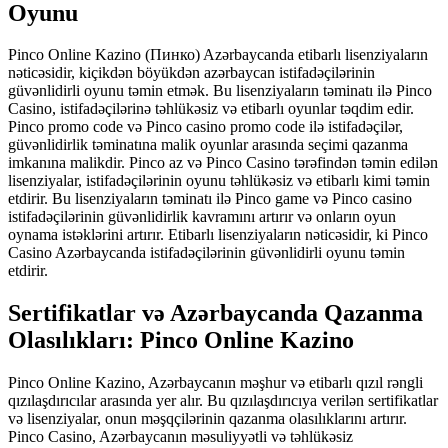
Oyunu
Pinco Online Kazino (Пинко) Azərbaycanda etibarlı lisenziyaların
nəticəsidir, kiçikdən böyükdən azərbaycan istifadəçilərinin
güvənlidirli oyunu təmin etmək. Bu lisenziyaların təminatı ilə Pinco
Casino, istifadəçilərinə təhlükəsiz və etibarlı oyunlar təqdim edir.
Pinco promo code və Pinco casino promo code ilə istifadəçilər,
güvənlidirlik təminatına malik oyunlar arasında seçimi qazanma
imkanına malikdir. Pinco az və Pinco Casino tərəfindən təmin edilən
lisenziyalar, istifadəçilərinin oyunu təhlükəsiz və etibarlı kimi təmin
etdirir. Bu lisenziyaların təminatı ilə Pinco game və Pinco casino
istifadəçilərinin güvənlidirlik kavramını artırır və onların oyun
oynama istəklərini artırır. Etibarlı lisenziyaların nəticəsidir, ki Pinco
Casino Azərbaycanda istifadəçilərinin güvənlidirli oyunu təmin
etdirir.
Sertifikatlar və Azərbaycanda Qazanma
Olasılıkları: Pinco Online Kazino
Pinco Online Kazino, Azərbaycanın məşhur və etibarlı qızıl rəngli
qızılaşdırıcılar arasında yer alır. Bu qızılaşdırıcıya verilən sertifikatlar
və lisenziyalar, onun məşqçilərinin qazanma olasılıklarını artırır.
Pinco Casino, Azərbaycanın məsuliyyətli və təhlükəsiz