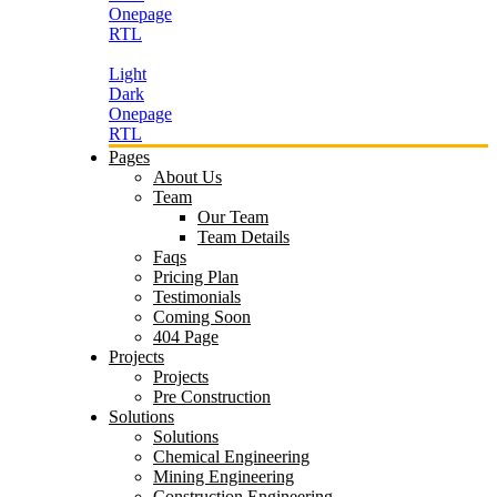
Onepage
RTL
Light
Dark
Onepage
RTL
Pages
About Us
Team
Our Team
Team Details
Faqs
Pricing Plan
Testimonials
Coming Soon
404 Page
Projects
Projects
Pre Construction
Solutions
Solutions
Chemical Engineering
Mining Engineering
Construction Engineering