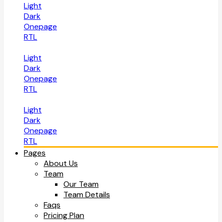
Light
Dark
Onepage
RTL
Light
Dark
Onepage
RTL
Light
Dark
Onepage
RTL
Pages
About Us
Team
Our Team
Team Details
Faqs
Pricing Plan