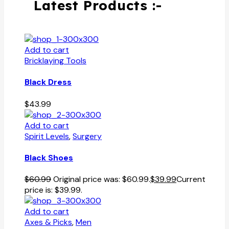
Latest Products :-
Add to cart
Bricklaying Tools
Black Dress
$
43.99
Add to cart
Spirit Levels
,
Surgery
Black Shoes
$
60.99
Original price was: $60.99.
$
39.99
Current
price is: $39.99.
Add to cart
Axes & Picks
,
Men