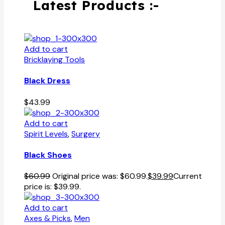
Latest Products :-
Add to cart
Bricklaying Tools
Black Dress
$
43.99
Add to cart
Spirit Levels
,
Surgery
Black Shoes
$
60.99
Original price was: $60.99.
$
39.99
Current
price is: $39.99.
Add to cart
Axes & Picks
,
Men