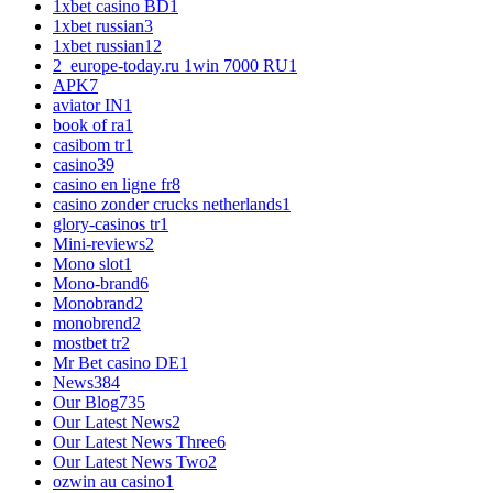
1xbet casino BD
1
1xbet russian
3
1xbet russian1
2
2_europe-today.ru 1win 7000 RU
1
APK
7
aviator IN
1
book of ra
1
casibom tr
1
casino
39
casino en ligne fr
8
casino zonder crucks netherlands
1
glory-casinos tr
1
Mini-reviews
2
Mono slot
1
Mono-brand
6
Monobrand
2
monobrend
2
mostbet tr
2
Mr Bet casino DE
1
News
384
Our Blog
735
Our Latest News
2
Our Latest News Three
6
Our Latest News Two
2
ozwin au casino
1