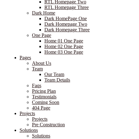
RTL Homepage Two
RTL Homepage Three
Dark Home
Dark HomePage One
Dark Homepage Two
Dark Homepage Three
One Page
Home 01 One Page
Home 02 One Page
Home 03 One Page
Pages
About Us
Team
Our Team
Team Details
Faqs
Pricing Plan
Testimonials
Coming Soon
404 Page
Projects
Projects
Pre Construction
Solutions
Solutions