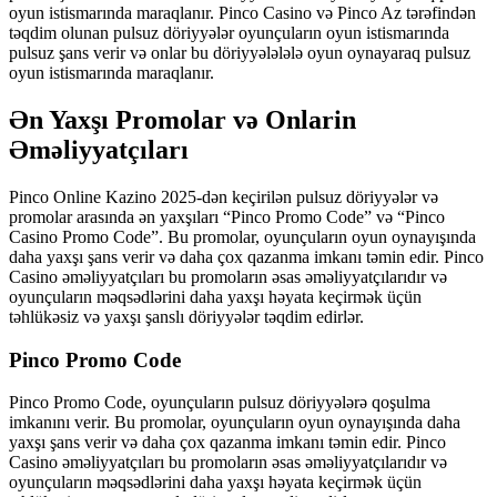
oyun istismarında maraqlanır. Pinco Casino və Pinco Az tərəfindən
təqdim olunan pulsuz döriyyələr oyunçuların oyun istismarında
pulsuz şans verir və onlar bu döriyyələlələ oyun oynayaraq pulsuz
oyun istismarında maraqlanır.
Ən Yaxşı Promolar və Onlarin
Əməliyyatçıları
Pinco Online Kazino 2025-dən keçirilən pulsuz döriyyələr və
promolar arasında ən yaxşıları “Pinco Promo Code” və “Pinco
Casino Promo Code”. Bu promolar, oyunçuların oyun oynayışında
daha yaxşı şans verir və daha çox qazanma imkanı təmin edir. Pinco
Casino əməliyyatçıları bu promoların əsas əməliyyatçılarıdır və
oyunçuların məqsədlərini daha yaxşı həyata keçirmək üçün
təhlükəsiz və yaxşı şanslı döriyyələr təqdim edirlər.
Pinco Promo Code
Pinco Promo Code, oyunçuların pulsuz döriyyələrə qoşulma
imkanını verir. Bu promolar, oyunçuların oyun oynayışında daha
yaxşı şans verir və daha çox qazanma imkanı təmin edir. Pinco
Casino əməliyyatçıları bu promoların əsas əməliyyatçılarıdır və
oyunçuların məqsədlərini daha yaxşı həyata keçirmək üçün