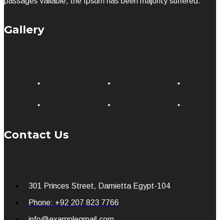
passages vailable, the Ipsum has been majority suffered.
Gallery
Contact Us
301 Princes Street, Damietta Egypt-104
Phone: +92 207 823 7766
info@examplegmail.com