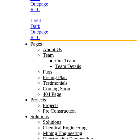
Onepage
RTL
Light
Dark
Onepage
RTL
Pages
About Us
Team
Our Team
Team Details
Faqs
Pricing Plan
Testimonials
Coming Soon
404 Page
Projects
Projects
Pre Construction
Solutions
Solutions
Chemical Engineering
Mining Engineering
Construction Engineering