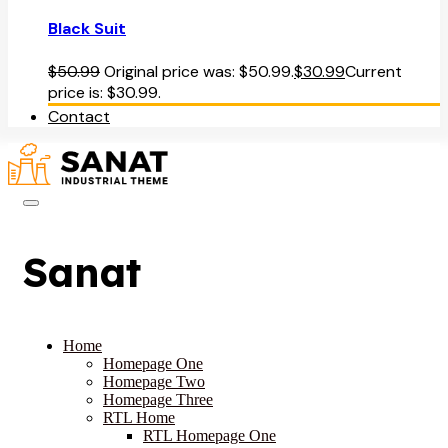
Black Suit
$
50.99
Original price was: $50.99.
$
30.99
Current
price is: $30.99.
Contact
Sanat
Home
Homepage One
Homepage Two
Homepage Three
RTL Home
RTL Homepage One