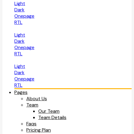
Light
Dark
Onepage
RTL
Light
Dark
Onepage
RTL
Light
Dark
Onepage
RTL
Pages
About Us
Team
Our Team
Team Details
Faqs
Pricing Plan