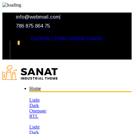
info@webmail.com
786 875 864 75
Facebook-f
Twitter
Dribbble
Linkedin
0
Your Cart
Home
Light
Dark
Onepage
RTL
Light
Dark