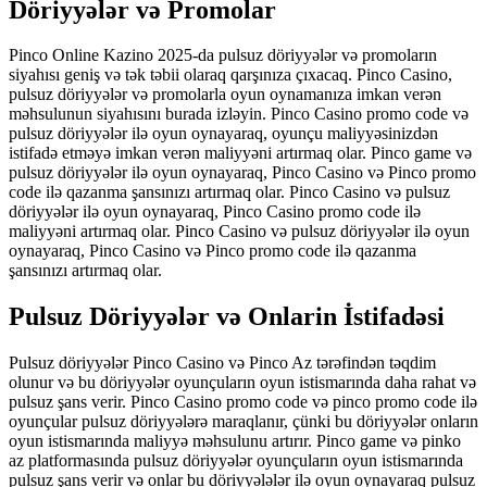
Döriyyələr və Promolar
Pinco Online Kazino 2025-da pulsuz döriyyələr və promoların
siyahısı geniş və tək təbii olaraq qarşınıza çıxacaq. Pinco Casino,
pulsuz döriyyələr və promolarla oyun oynamanıza imkan verən
məhsulunun siyahısını burada izləyin. Pinco Casino promo code və
pulsuz döriyyələr ilə oyun oynayaraq, oyunçu maliyyəsinizdən
istifadə etməyə imkan verən maliyyəni artırmaq olar. Pinco game və
pulsuz döriyyələr ilə oyun oynayaraq, Pinco Casino və Pinco promo
code ilə qazanma şansınızı artırmaq olar. Pinco Casino və pulsuz
döriyyələr ilə oyun oynayaraq, Pinco Casino promo code ilə
maliyyəni artırmaq olar. Pinco Casino və pulsuz döriyyələr ilə oyun
oynayaraq, Pinco Casino və Pinco promo code ilə qazanma
şansınızı artırmaq olar.
Pulsuz Döriyyələr və Onlarin İstifadəsi
Pulsuz döriyyələr Pinco Casino və Pinco Az tərəfindən təqdim
olunur və bu döriyyələr oyunçuların oyun istismarında daha rahat və
pulsuz şans verir. Pinco Casino promo code və pinco promo code ilə
oyunçular pulsuz döriyyələrə maraqlanır, çünki bu döriyyələr onların
oyun istismarında maliyyə məhsulunu artırır. Pinco game və pinko
az platformasında pulsuz döriyyələr oyunçuların oyun istismarında
pulsuz şans verir və onlar bu döriyyələlər ilə oyun oynayaraq pulsuz