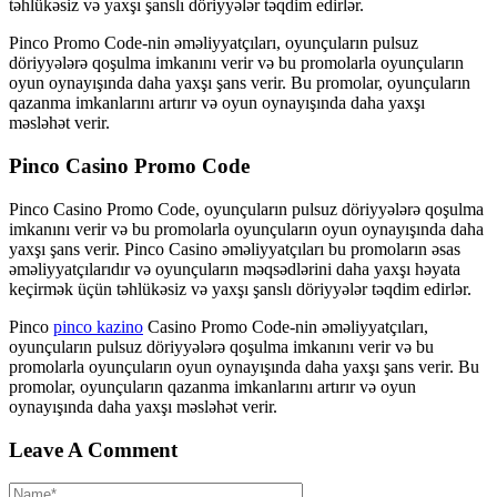
təhlükəsiz və yaxşı şanslı döriyyələr təqdim edirlər.
Pinco Promo Code-nin əməliyyatçıları, oyunçuların pulsuz
döriyyələrə qoşulma imkanını verir və bu promolarla oyunçuların
oyun oynayışında daha yaxşı şans verir. Bu promolar, oyunçuların
qazanma imkanlarını artırır və oyun oynayışında daha yaxşı
məsləhət verir.
Pinco Casino Promo Code
Pinco Casino Promo Code, oyunçuların pulsuz döriyyələrə qoşulma
imkanını verir və bu promolarla oyunçuların oyun oynayışında daha
yaxşı şans verir. Pinco Casino əməliyyatçıları bu promoların əsas
əməliyyatçılarıdır və oyunçuların məqsədlərini daha yaxşı həyata
keçirmək üçün təhlükəsiz və yaxşı şanslı döriyyələr təqdim edirlər.
Pinco
pinco kazino
Casino Promo Code-nin əməliyyatçıları,
oyunçuların pulsuz döriyyələrə qoşulma imkanını verir və bu
promolarla oyunçuların oyun oynayışında daha yaxşı şans verir. Bu
promolar, oyunçuların qazanma imkanlarını artırır və oyun
oynayışında daha yaxşı məsləhət verir.
Leave A Comment