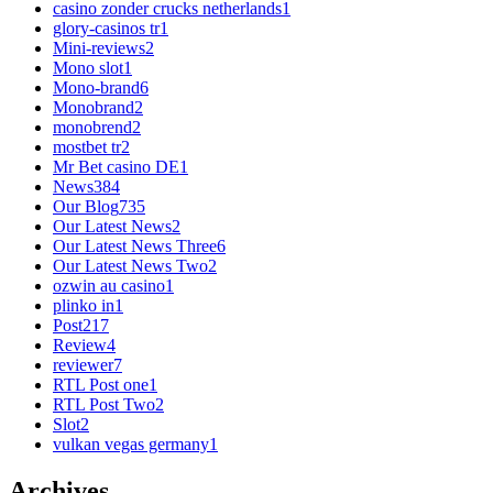
casino zonder crucks netherlands
1
glory-casinos tr
1
Mini-reviews
2
Mono slot
1
Mono-brand
6
Monobrand
2
monobrend
2
mostbet tr
2
Mr Bet casino DE
1
News
384
Our Blog
735
Our Latest News
2
Our Latest News Three
6
Our Latest News Two
2
ozwin au casino
1
plinko in
1
Post
217
Review
4
reviewer
7
RTL Post one
1
RTL Post Two
2
Slot
2
vulkan vegas germany
1
Archives