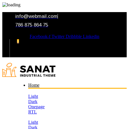
info@webmail.com
786 875 864 75
Facebook-f
Twitter
Dribbble
Linkedin
0
Your Cart
Home
Light
Dark
Onepage
RTL
Light
Dark