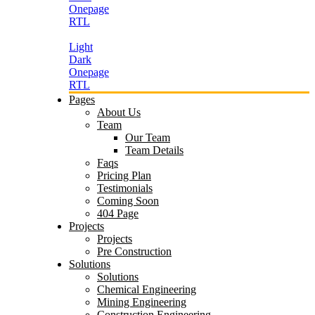
Onepage
RTL
Light
Dark
Onepage
RTL
Pages
About Us
Team
Our Team
Team Details
Faqs
Pricing Plan
Testimonials
Coming Soon
404 Page
Projects
Projects
Pre Construction
Solutions
Solutions
Chemical Engineering
Mining Engineering
Construction Engineering