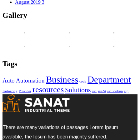
August 2019
3
Gallery
Tags
Business
Department
Auto
Automation
code
resources
Solutions
Partnering
Provider
ssn
ssn24
ssn lookup
zip
There are many variations of passages Lorem Ipsum
available, the Ipsum has been majority suffered.