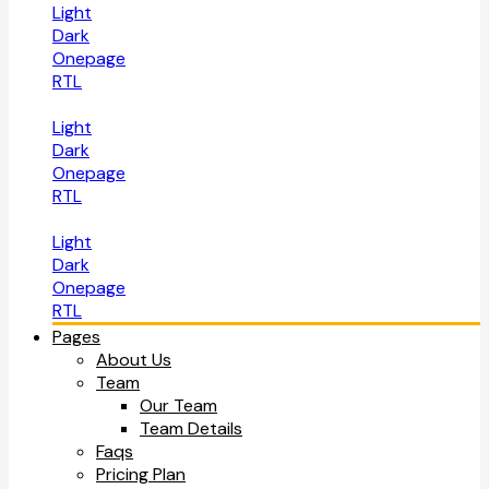
Light
Dark
Onepage
RTL
Light
Dark
Onepage
RTL
Light
Dark
Onepage
RTL
Pages
About Us
Team
Our Team
Team Details
Faqs
Pricing Plan