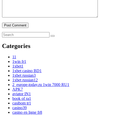
Categories
1
1
1win fr
1
1xbet
1
1xbet casino BD
1
1xbet russian
3
1xbet russian1
2
2_europe-today.ru 1win 7000 RU
1
APK
7
aviator IN
1
book of ra
1
casibom tr
1
casino
39
casino en ligne fr
8