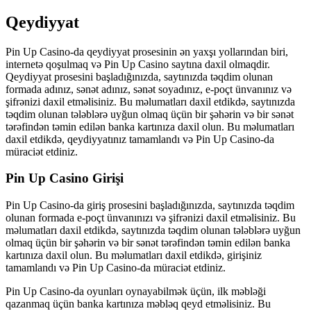
Qeydiyyat
Pin Up Casino-da qeydiyyat prosesinin ən yaxşı yollarından biri,
internetə qoşulmaq və Pin Up Casino saytına daxil olmaqdir.
Qeydiyyat prosesini başladığınızda, saytınızda təqdim olunan
formada adınız, sənət adınız, sənət soyadınız, e-poçt ünvanınız və
şifrənizi daxil etməlisiniz. Bu məlumatları daxil etdikdə, saytınızda
təqdim olunan tələblərə uyğun olmaq üçün bir şəhərin və bir sənət
tərəfindən təmin edilən banka kartınıza daxil olun. Bu məlumatları
daxil etdikdə, qeydiyyatınız tamamlandı və Pin Up Casino-da
müraciət etdiniz.
Pin Up Casino Girişi
Pin Up Casino-da giriş prosesini başladığınızda, saytınızda təqdim
olunan formada e-poçt ünvanınızı və şifrənizi daxil etməlisiniz. Bu
məlumatları daxil etdikdə, saytınızda təqdim olunan tələblərə uyğun
olmaq üçün bir şəhərin və bir sənət tərəfindən təmin edilən banka
kartınıza daxil olun. Bu məlumatları daxil etdikdə, girişiniz
tamamlandı və Pin Up Casino-da müraciət etdiniz.
Pin Up Casino-da oyunları oynayabilmək üçün, ilk məbləği
qazanmaq üçün banka kartınıza məbləq qeyd etməlisiniz. Bu