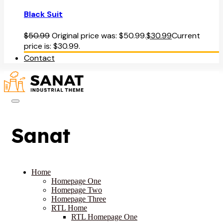
Black Suit
$
50.99
Original price was: $50.99.
$
30.99
Current
price is: $30.99.
Contact
Sanat
Home
Homepage One
Homepage Two
Homepage Three
RTL Home
RTL Homepage One