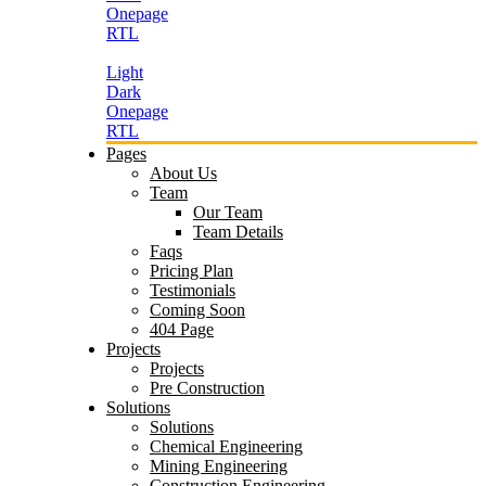
Onepage
RTL
Light
Dark
Onepage
RTL
Pages
About Us
Team
Our Team
Team Details
Faqs
Pricing Plan
Testimonials
Coming Soon
404 Page
Projects
Projects
Pre Construction
Solutions
Solutions
Chemical Engineering
Mining Engineering
Construction Engineering