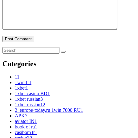
Categories
1
1
1win fr
1
1xbet
1
1xbet casino BD
1
1xbet russian
3
1xbet russian1
2
2_europe-today.ru 1win 7000 RU
1
APK
7
aviator IN
1
book of ra
1
casibom tr
1
casino
39