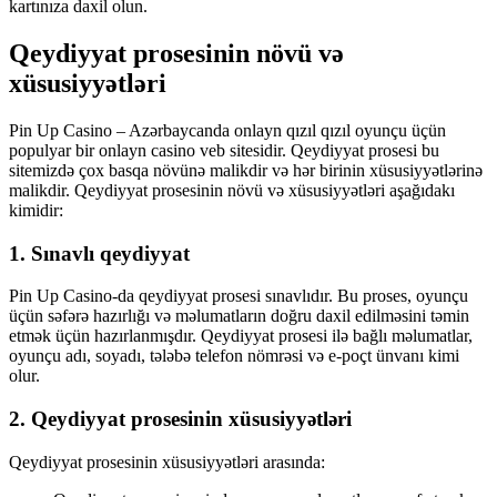
kartınıza daxil olun.
Qeydiyyat prosesinin növü və
xüsusiyyətləri
Pin Up Casino – Azərbaycanda onlayn qızıl qızıl oyunçu üçün
populyar bir onlayn casino veb sitesidir. Qeydiyyat prosesi bu
sitemizdə çox basqa növünə malikdir və hər birinin xüsusiyyətlərinə
malikdir. Qeydiyyat prosesinin növü və xüsusiyyətləri aşağıdakı
kimidir:
1. Sınavlı qeydiyyat
Pin Up Casino-da qeydiyyat prosesi sınavlıdır. Bu proses, oyunçu
üçün səfərə hazırlığı və məlumatların doğru daxil edilməsini təmin
etmək üçün hazırlanmışdır. Qeydiyyat prosesi ilə bağlı məlumatlar,
oyunçu adı, soyadı, tələbə telefon nömrəsi və e-poçt ünvanı kimi
olur.
2. Qeydiyyat prosesinin xüsusiyyətləri
Qeydiyyat prosesinin xüsusiyyətləri arasında: