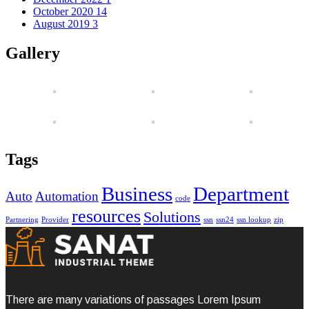
October 2020
14
August 2019
3
Gallery
Tags
Business
Department
Auto
Automation
code
resources
Solutions
Partnering
Provider
ssn
ssn24
ssn lookup
zip
There are many variations of passages Lorem Ipsum