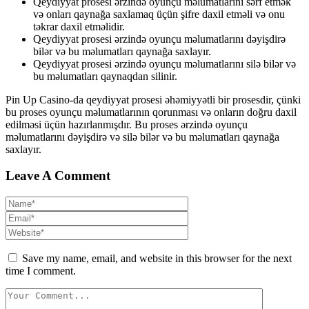
Qeydiyyat prosesi ərzində oyunçu məlumatlarını sərf etmək
və onları qaynağa saxlamaq üçün şifre daxil etməli və onu
təkrar daxil etməlidir.
Qeydiyyat prosesi ərzində oyunçu məlumatlarını dəyişdirə
bilər və bu məlumatları qaynağa saxlayır.
Qeydiyyat prosesi ərzində oyunçu məlumatlarını silə bilər və
bu məlumatları qaynaqdan silinir.
Pin Up Casino-da qeydiyyat prosesi əhəmiyyətli bir prosesdir, çünki
bu proses oyunçu məlumatlarının qorunması və onların doğru daxil
edilməsi üçün hazırlanmışdır. Bu proses ərzində oyunçu
məlumatlarını dəyişdirə və silə bilər və bu məlumatları qaynağa
saxlayır.
Leave A Comment
Save my name, email, and website in this browser for the next
time I comment.