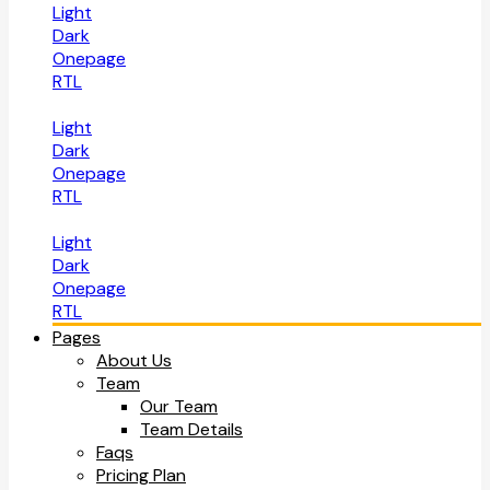
Light
Dark
Onepage
RTL
Light
Dark
Onepage
RTL
Light
Dark
Onepage
RTL
Pages
About Us
Team
Our Team
Team Details
Faqs
Pricing Plan