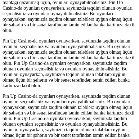
məbləği qazanmaq üçün, oyunları oynayabilməlisiniz. Pin Up
Casino-da oyunları oynayarkən, saytınızda təqdim olunan oyunları
seçməlisiniz və oyunları oynayabilməlisiniz. Bu oyunları
oynayarkən, saytınızda təqdim olunan tələblərə uyğun olmaq üçün
bir şəhərin və bir sənət tərəfindən təmin edilən banka kartınıza daxil
olun.
Pin Up Casino-da oyunları oynayarkən, saytınızda təqdim olunan
oyunları seçməlisiniz və oyunları oynayabilməlisiniz. Bu oyunları
oynayarkən, saytınızda təqdim olunan tələblərə uyğun olmaq üçün
bir şəhərin və bir sənət tərəfindən təmin edilən banka kartınıza daxil
olun. Pin Up Casino-da oyunları oynayarkən, saytınızda təqdim
olunan oyunları seçməlisiniz və oyunları oynayabilməlisiniz. Bu
oyunları oynayarkən, saytınızda təqdim olunan tələblərə uyğun
olmaq üçün bir şəhərin və bir sənət tərəfindən təmin edilən banka
kartınıza daxil olun.
Pin Up Casino-da oyunları oynayarkən, saytınızda təqdim olunan
oyunları seçməlisiniz və oyunları oynayabilməlisiniz. Bu oyunları
oynayarkən, saytınızda təqdim olunan tələblərə uyğun olmaq üçün
bir şəhərin və bir sənət tərəfindən təmin edilən banka kartınıza daxil
olun. Pin Up Casino-da oyunları oynayarkən, saytınızda təqdim
olunan oyunları seçməlisiniz və oyunları oynayabilməlisiniz. Bu
oyunları oynayarkən, saytınızda təqdim olunan tələblərə uyğun
olmaq üçün bir şəhərin və bir sənət tərəfindən təmin edilən banka