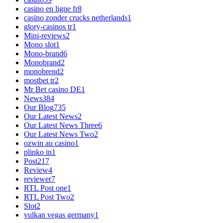
casino en ligne fr
8
casino zonder crucks netherlands
1
glory-casinos tr
1
Mini-reviews
2
Mono slot
1
Mono-brand
6
Monobrand
2
monobrend
2
mostbet tr
2
Mr Bet casino DE
1
News
384
Our Blog
735
Our Latest News
2
Our Latest News Three
6
Our Latest News Two
2
ozwin au casino
1
plinko in
1
Post
217
Review
4
reviewer
7
RTL Post one
1
RTL Post Two
2
Slot
2
vulkan vegas germany
1