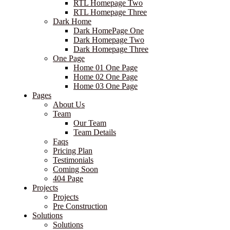
RTL Homepage Two
RTL Homepage Three
Dark Home
Dark HomePage One
Dark Homepage Two
Dark Homepage Three
One Page
Home 01 One Page
Home 02 One Page
Home 03 One Page
Pages
About Us
Team
Our Team
Team Details
Faqs
Pricing Plan
Testimonials
Coming Soon
404 Page
Projects
Projects
Pre Construction
Solutions
Solutions