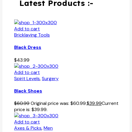
Latest Products :-
Add to cart
Bricklaying Tools
Black Dress
$
43.99
Add to cart
Spirit Levels
,
Surgery
Black Shoes
$
60.99
Original price was: $60.99.
$
39.99
Current
price is: $39.99.
Add to cart
Axes & Picks
,
Men