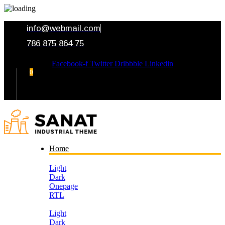
info@webmail.com
786 875 864 75
Facebook-f
Twitter
Dribbble
Linkedin
0
Your Cart
Home
Light
Dark
Onepage
RTL
Light
Dark