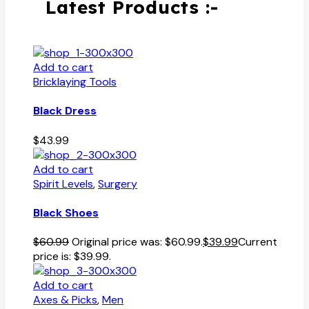
Latest Products :-
Add to cart
Bricklaying Tools
Black Dress
$
43.99
Add to cart
Spirit Levels
,
Surgery
Black Shoes
$
60.99
Original price was: $60.99.
$
39.99
Current
price is: $39.99.
Add to cart
Axes & Picks
,
Men