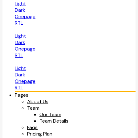
Light
Dark
Onepage
RTL
Light
Dark
Onepage
RTL
Light
Dark
Onepage
RTL
Pages
About Us
Team
Our Team
Team Details
Faqs
Pricing Plan