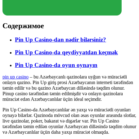
Содержимое
Pin Up Casino-dan nədir bilərsiniz?
Pin Up Casino-da qeydiyyatdan keçmək
Pin Up Casino-da oyun oynayın
pin up casino
– bu Azərbaycanlı qazinolara uyğun və müraciətli
onlayn qazino. Pin Up giriş prosi Azərbaycanın interneti tərəfindən
təmin edilir və bu qazino Azərbaycan dilləsində təqdim olunur.
Pinup casino tərəfindən təmin edilmişdir və onlayn qazinolara
müraciət edən Azərbaycanlılar üçün ideal seçimdir.
Pin Up Casino-da Azərbaycanlılar ən yaxşı və müraciətli oyunları
oynayə bilərlər. Qazinoda mövcud olan əsas oyunlar arasında slotlar,
live qazinolar, poker, bakarat və digərlər var. Pin Up Casino
tərəfindən təmin edilən oyunlar Azərbaycan dilləsində təqdim olunur
və Azərbaycanlılar üçün daha yaxşı müraciət olmaqda.