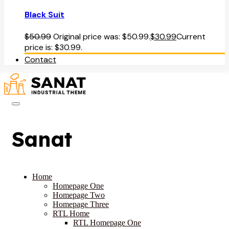
Black Suit
$
50.99
Original price was: $50.99.
$
30.99
Current
price is: $30.99.
Contact
Sanat
Home
Homepage One
Homepage Two
Homepage Three
RTL Home
RTL Homepage One