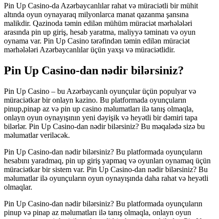
Pin Up Casino-da Azərbaycanlılar rahat və müraciətli bir mühit
altında oyun oynayaraq milyonlarca manat qazanma şansına
malikdir. Qazinoda təmin edilən mühüm müraciət mərhələləri
arasında pin up giriş, hesab yaratma, maliyyə təminatı və oyun
oynama var. Pin Up Casino tərəfindən təmin edilən müraciət
mərhələləri Azərbaycanlılar üçün yaxşı və müraciətlidir.
Pin Up Casino-dan nədir bilərsiniz?
Pin Up Casino – bu Azərbaycanlı oyunçular üçün populyar və
müraciətkar bir onlayn kazino. Bu platformada oyunçuların
pinup,pinap az və pin up casino məlumatları ilə tanış olmaqla,
onlayn oyun oynayışının yeni dəyişik və heyətli bir dəmiri tapa
bilərlər. Pin Up Casino-dan nədir bilərsiniz? Bu məqalədə sizə bu
məlumatlar veriləcək.
Pin Up Casino-dan nədir bilərsiniz? Bu platformada oyunçuların
hesabını yaradmaq, pin up giriş yapmaq və oyunları oynamaq üçün
müraciətkar bir sistem var. Pin Up Casino-dan nədir bilərsiniz? Bu
məlumatlar ilə oyunçuların oyun oynayışında daha rahat və heyətli
olmaqlar.
Pin Up Casino-dan nədir bilərsiniz? Bu platformada oyunçuların
pinup və pinap az məlumatları ilə tanış olmaqla, onlayn oyun