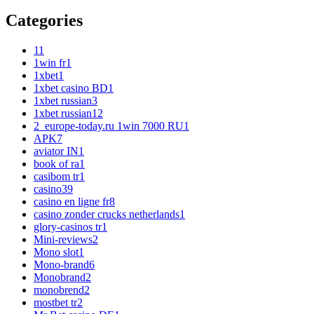
Categories
1
1
1win fr
1
1xbet
1
1xbet casino BD
1
1xbet russian
3
1xbet russian1
2
2_europe-today.ru 1win 7000 RU
1
APK
7
aviator IN
1
book of ra
1
casibom tr
1
casino
39
casino en ligne fr
8
casino zonder crucks netherlands
1
glory-casinos tr
1
Mini-reviews
2
Mono slot
1
Mono-brand
6
Monobrand
2
monobrend
2
mostbet tr
2