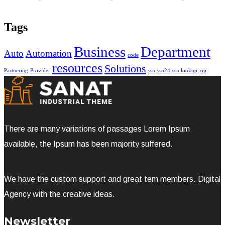
Tags
Business
Department
Auto
Automation
code
resources
Solutions
Partnering
Provider
ssn
ssn24
ssn lookup
zip
There are many variations of passages Lorem Ipsum
available, the Ipsum has been majority suffered.
We have the custom support and great tem members. Digital
Agency with the creative ideas.
Newsletter