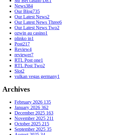
Mr Bet casino DE
1
News
384
Our Blog
735
Our Latest News
2
Our Latest News Three
6
Our Latest News Two
2
ozwin au casino
1
plinko in
1
Post
217
Review
4
reviewer
7
RTL Post one
1
RTL Post Two
2
Slot
2
vulkan vegas germany
1
Archives
February 2026
135
January 2026
362
December 2025
163
November 2025
211
October 2025
215
September 2025
35
August 2025
34