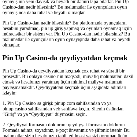
oynayışının yeni dəyişik və heyətli bir dəmiri tapa bilərlər. Pin Up
Casino-dan nədir bilərsiniz? Bu məlumatlar ilə oyunçuların oyun
oynayışında daha rahat və heyətli olmaqlar.
Pin Up Casino-dan nədir bilərsiniz? Bu platformada oyunçuların
hesabını yaradmaq, pin up giriş yapmaq və oyunları oynamaq üçün
müraciətkar bir sistem var. Pin Up Casino-dan nədir bilərsiniz? Bu
məlumatlar ilə oyunçuların oyun oynayışında daha rahat və heyətli
olmaqlar.
Pin Up Casino-da qeydiyyatdan keçmək
Pin Up Casino-da qeydiyyatdan keçmək çox rahat və sürətli bir
prosesdir. Bu onlayn casino-nin məqsədi, müvafiq məlumatları daxil
etmək və hesabınızı yaratmaq üçün minimal maliyyə məlumatı
paylaşmamakdir. Qeydiyyatdan keçmək üçün aşağıdakı adımları
izləyin:
1. Pin Up Casino-sa girişi: pinup.com sahifasından və ya
pinup.casino sahifasından veb səhifəyə keçin. Sitenin üstündən
“Giriş” və ya “Qeydiyyat” düyməsini seçin.
2. Qeydiyyat formasını doldurun: qeydiyyat formasını doldurun.
Formada adınız, soyadınız, e-poçt ünvanınız və şifrəniz istenir. Bu
məlumatlar sizin hesabınızın təhlil edilməsi və sizi qorumaq üçün