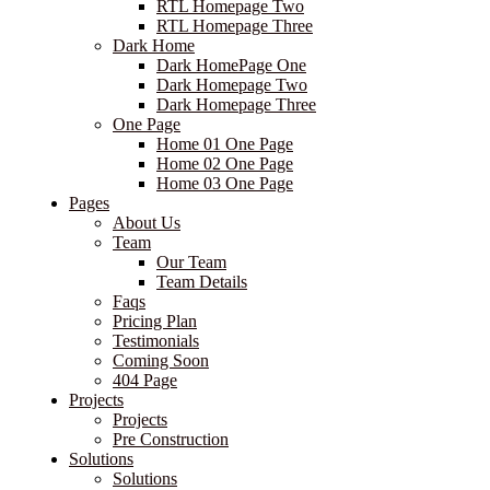
RTL Homepage Two
RTL Homepage Three
Dark Home
Dark HomePage One
Dark Homepage Two
Dark Homepage Three
One Page
Home 01 One Page
Home 02 One Page
Home 03 One Page
Pages
About Us
Team
Our Team
Team Details
Faqs
Pricing Plan
Testimonials
Coming Soon
404 Page
Projects
Projects
Pre Construction
Solutions
Solutions