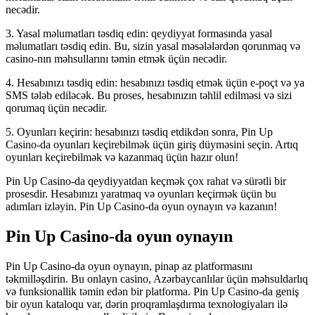
necədir.
3. Yasal məlumatları təsdiq edin: qeydiyyat formasında yasal
məlumatları təsdiq edin. Bu, sizin yasal məsələlərdən qorunmaq və
casino-nın məhsullarını təmin etmək üçün necədir.
4. Hesabınızı təsdiq edin: hesabınızı təsdiq etmək üçün e-poçt və ya
SMS tələb ediləcək. Bu proses, hesabınızın təhlil edilməsi və sizi
qorumaq üçün necədir.
5. Oyunları keçirin: hesabınızı təsdiq etdikdən sonra, Pin Up
Casino-da oyunları keçirebilmək üçün giriş düyməsini seçin. Artıq
oyunları keçirebilmək və kazanmaq üçün hazır olun!
Pin Up Casino-da qeydiyyatdan keçmək çox rahat və sürətli bir
prosesdir. Hesabınızı yaratmaq və oyunları keçirmək üçün bu
adımları izləyin. Pin Up Casino-da oyun oynayın və kazanın!
Pin Up Casino-da oyun oynayın
Pin Up Casino-da oyun oynayın, pinap az platformasını
təkmilləşdirin. Bu onlayn casino, Azərbaycanlılar üçün məhsuldarlıq
və funksionallik təmin edən bir platforma. Pin Up Casino-da geniş
bir oyun kataloqu var, dərin proqramlaşdırma texnologiyaları ilə