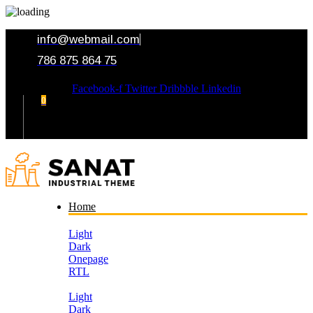
info@webmail.com
786 875 864 75
Facebook-f
Twitter
Dribbble
Linkedin
0
Your Cart
Home
Light
Dark
Onepage
RTL
Light
Dark