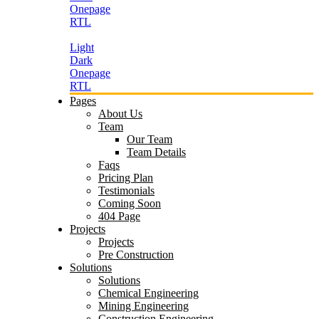
Onepage
RTL
Light
Dark
Onepage
RTL
Pages
About Us
Team
Our Team
Team Details
Faqs
Pricing Plan
Testimonials
Coming Soon
404 Page
Projects
Projects
Pre Construction
Solutions
Solutions
Chemical Engineering
Mining Engineering
Construction Engineering