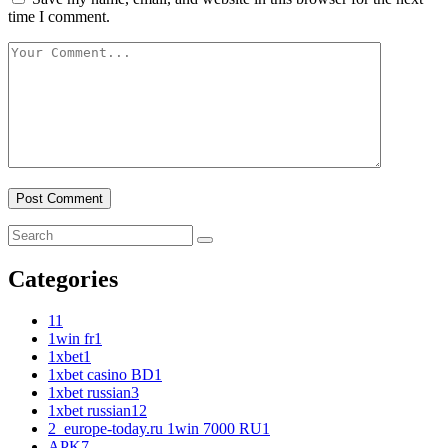
time I comment.
Categories
1
1
1win fr
1
1xbet
1
1xbet casino BD
1
1xbet russian
3
1xbet russian1
2
2_europe-today.ru 1win 7000 RU
1
APK
7