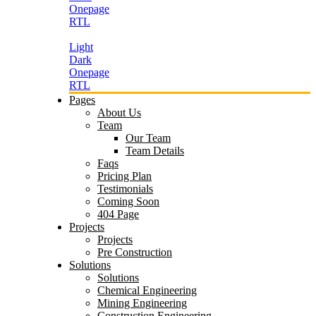
Onepage
RTL
Light
Dark
Onepage
RTL
Pages
About Us
Team
Our Team
Team Details
Faqs
Pricing Plan
Testimonials
Coming Soon
404 Page
Projects
Projects
Pre Construction
Solutions
Solutions
Chemical Engineering
Mining Engineering
Construction Engineering