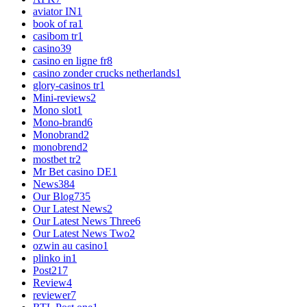
aviator IN
1
book of ra
1
casibom tr
1
casino
39
casino en ligne fr
8
casino zonder crucks netherlands
1
glory-casinos tr
1
Mini-reviews
2
Mono slot
1
Mono-brand
6
Monobrand
2
monobrend
2
mostbet tr
2
Mr Bet casino DE
1
News
384
Our Blog
735
Our Latest News
2
Our Latest News Three
6
Our Latest News Two
2
ozwin au casino
1
plinko in
1
Post
217
Review
4
reviewer
7