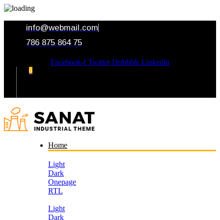
info@webmail.com
786 875 864 75
Facebook-f
Twitter
Dribbble
Linkedin
0
Your Cart
Home
Light
Dark
Onepage
RTL
Light
Dark