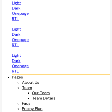
Light
Dark
Onepage
RTL
Light
Dark
Onepage
RTL
Light
Dark
Onepage
RTL
Pages
About Us
Team
Our Team
Team Details
Faqs
Pricing Plan