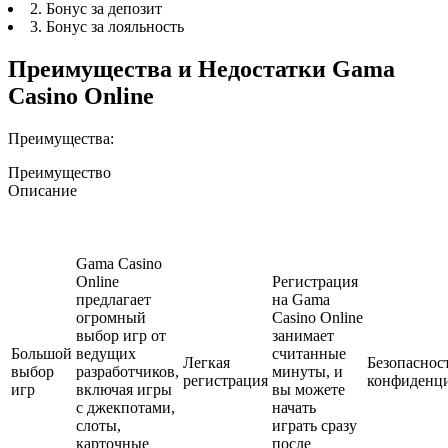
2. Бонус за депозит
3. Бонус за лояльность
Преимущества и Недостатки Gama
Casino Online
Преимущества:
Преимущество
Описание
Gama Casino
Online
Регистрация
предлагает
на Gama
огромный
Casino Online
выбор игр от
занимает
Большой
ведущих
считанные
Легкая
Безопаснос
выбор
разработчиков,
минуты, и
регистрация
конфиденци
игр
включая игры
вы можете
с джекпотами,
начать
слоты,
играть сразу
карточные
после