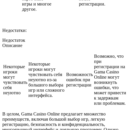
игры и многое
регистрации.
другое.
Недостатки:
Недостаток
Описание
Возможно, что
при
Некоторые
Некоторые
регистрации на
игроки могут
игроки
Gama Casino
чувствовать себя
Возможность
могут
Online могут
неуютно из-за
ошибок при
чувствовать
возникнуть
большого выбора
регистрации
себя
ошибки, что
игр или сложного
неуютно
может привести
интерфейса.
к задержкам
или проблемам.
В целом, Gama Casino Online предлагает множество
преимуществ, включая большой выбор игр, легкую
регистрацию, безопасность и конфиденциальность,
многоязычный интерфейс и лояльную программу. Однако,