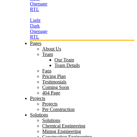
Onepage
RTL
Light
Dark
Onepage
RTL
Pages
About Us
Team
Our Team
Team Details
Faqs
Pricing Plan
Testimonials
Coming Soon
404 Page
Projects
Projects
Pre Construction
Solutions
Solutions
Chemical Engineering
Mining Engineering
Construction Engineering