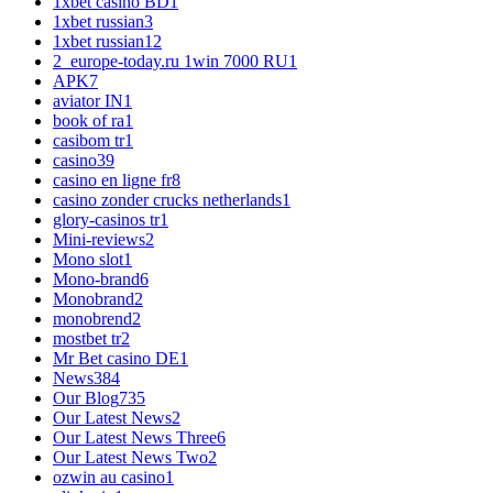
1xbet casino BD
1
1xbet russian
3
1xbet russian1
2
2_europe-today.ru 1win 7000 RU
1
APK
7
aviator IN
1
book of ra
1
casibom tr
1
casino
39
casino en ligne fr
8
casino zonder crucks netherlands
1
glory-casinos tr
1
Mini-reviews
2
Mono slot
1
Mono-brand
6
Monobrand
2
monobrend
2
mostbet tr
2
Mr Bet casino DE
1
News
384
Our Blog
735
Our Latest News
2
Our Latest News Three
6
Our Latest News Two
2
ozwin au casino
1