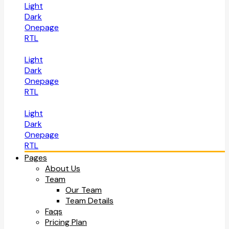
Light
Dark
Onepage
RTL
Light
Dark
Onepage
RTL
Light
Dark
Onepage
RTL
Pages
About Us
Team
Our Team
Team Details
Faqs
Pricing Plan