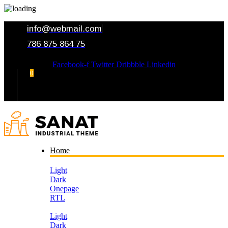
info@webmail.com
786 875 864 75
Facebook-f
Twitter
Dribbble
Linkedin
0
Your Cart
Home
Light
Dark
Onepage
RTL
Light
Dark