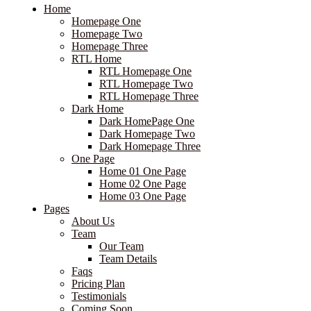
Home
Homepage One
Homepage Two
Homepage Three
RTL Home
RTL Homepage One
RTL Homepage Two
RTL Homepage Three
Dark Home
Dark HomePage One
Dark Homepage Two
Dark Homepage Three
One Page
Home 01 One Page
Home 02 One Page
Home 03 One Page
Pages
About Us
Team
Our Team
Team Details
Faqs
Pricing Plan
Testimonials
Coming Soon