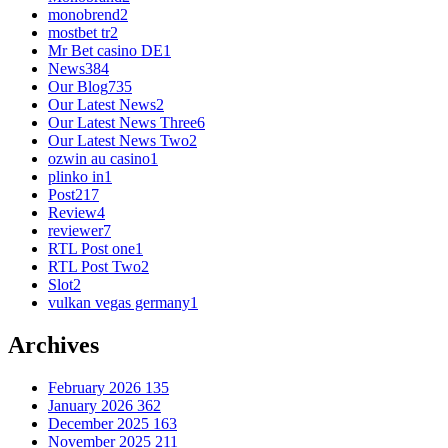
monobrend
2
mostbet tr
2
Mr Bet casino DE
1
News
384
Our Blog
735
Our Latest News
2
Our Latest News Three
6
Our Latest News Two
2
ozwin au casino
1
plinko in
1
Post
217
Review
4
reviewer
7
RTL Post one
1
RTL Post Two
2
Slot
2
vulkan vegas germany
1
Archives
February 2026
135
January 2026
362
December 2025
163
November 2025
211