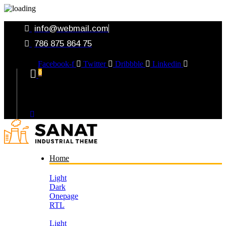
info@webmail.com
786 875 864 75
Facebook-f
Twitter
Dribbble
Linkedin
0
Your Cart
Home
Light
Dark
Onepage
RTL
Light