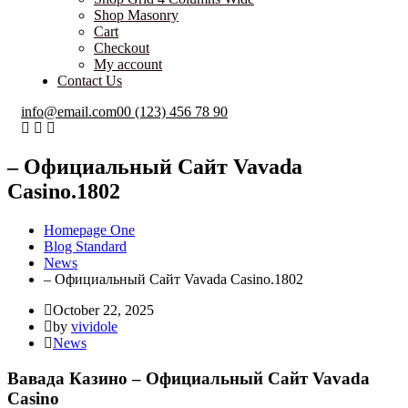
Shop Masonry
Cart
Checkout
My account
Contact Us
info@email.com
00 (123) 456 78 90
– Официальный Сайт Vavada
Casino.1802
Homepage One
Blog Standard
News
– Официальный Сайт Vavada Casino.1802
October 22, 2025
by
vividole
News
Вавада Казино – Официальный Сайт Vavada
Casino