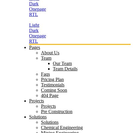
Dark
Onepage
RTL
Light
Dark
Onepage
RTL
Pages
About Us
Team
Our Team
Team Details
Faqs
Pricing Plan
Testimonials
Coming Soon
404 Page
Projects
Projects
Pre Construction
Solutions
Solutions
Chemical Engineering
Mining Engineering