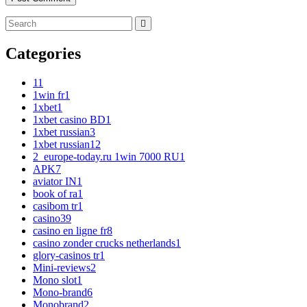
Categories
1
1
1win fr
1
1xbet
1
1xbet casino BD
1
1xbet russian
3
1xbet russian1
2
2_europe-today.ru 1win 7000 RU
1
APK
7
aviator IN
1
book of ra
1
casibom tr
1
casino
39
casino en ligne fr
8
casino zonder crucks netherlands
1
glory-casinos tr
1
Mini-reviews
2
Mono slot
1
Mono-brand
6
Monobrand
2