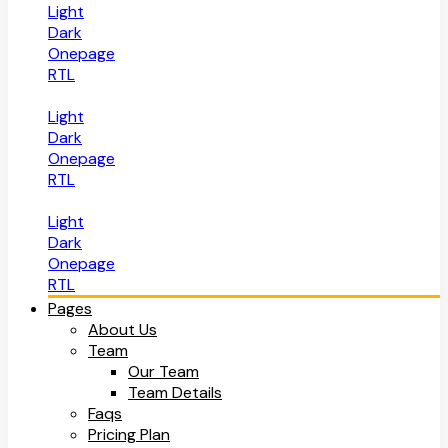
Light
Dark
Onepage
RTL
Light
Dark
Onepage
RTL
Light
Dark
Onepage
RTL
Pages
About Us
Team
Our Team
Team Details
Faqs
Pricing Plan