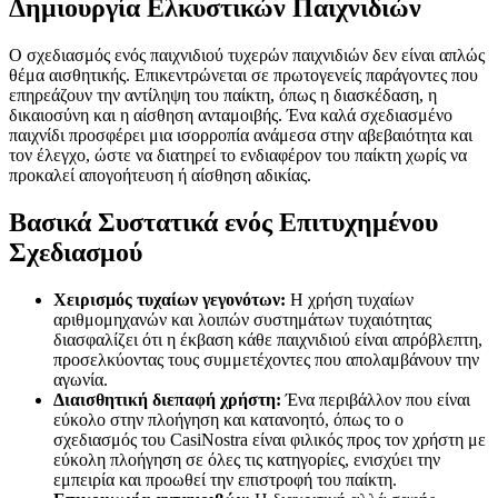
Δημιουργία Ελκυστικών Παιχνιδιών
Ο σχεδιασμός ενός παιχνιδιού τυχερών παιχνιδιών δεν είναι απλώς
θέμα αισθητικής. Επικεντρώνεται σε πρωτογενείς παράγοντες που
επηρεάζουν την αντίληψη του παίκτη, όπως η διασκέδαση, η
δικαιοσύνη και η αίσθηση ανταμοιβής. Ένα καλά σχεδιασμένο
παιχνίδι προσφέρει μια ισορροπία ανάμεσα στην αβεβαιότητα και
τον έλεγχο, ώστε να διατηρεί το ενδιαφέρον του παίκτη χωρίς να
προκαλεί απογοήτευση ή αίσθηση αδικίας.
Βασικά Συστατικά ενός Επιτυχημένου
Σχεδιασμού
Χειρισμός τυχαίων γεγονότων:
Η χρήση τυχαίων
αριθμομηχανών και λοιπών συστημάτων τυχαιότητας
διασφαλίζει ότι η έκβαση κάθε παιχνιδιού είναι απρόβλεπτη,
προσελκύοντας τους συμμετέχοντες που απολαμβάνουν την
αγωνία.
Διαισθητική διεπαφή χρήστη:
Ένα περιβάλλον που είναι
εύκολο στην πλοήγηση και κατανοητό, όπως το ο
σχεδιασμός του CasiNostra είναι φιλικός προς τον χρήστη με
εύκολη πλοήγηση σε όλες τις κατηγορίες, ενισχύει την
εμπειρία και προωθεί την επιστροφή του παίκτη.