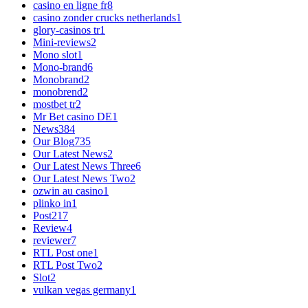
casino en ligne fr
8
casino zonder crucks netherlands
1
glory-casinos tr
1
Mini-reviews
2
Mono slot
1
Mono-brand
6
Monobrand
2
monobrend
2
mostbet tr
2
Mr Bet casino DE
1
News
384
Our Blog
735
Our Latest News
2
Our Latest News Three
6
Our Latest News Two
2
ozwin au casino
1
plinko in
1
Post
217
Review
4
reviewer
7
RTL Post one
1
RTL Post Two
2
Slot
2
vulkan vegas germany
1