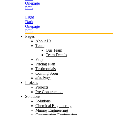
Onepage
RTL
Light
Dark
Onepage
RTL
Pages
About Us
Team
Our Team
Team Details
Faqs
Pricing Plan
Testimonials
Coming Soon
404 Page
Projects
Projects
Pre Construction
Solutions
Solutions
Chemical Engineering
Mining Engineering
Construction Engineering