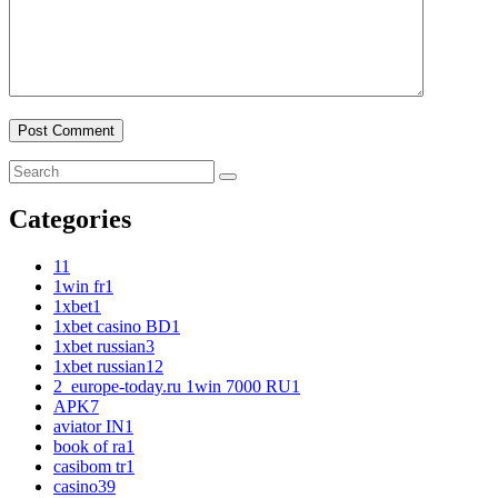
Categories
1
1
1win fr
1
1xbet
1
1xbet casino BD
1
1xbet russian
3
1xbet russian1
2
2_europe-today.ru 1win 7000 RU
1
APK
7
aviator IN
1
book of ra
1
casibom tr
1
casino
39