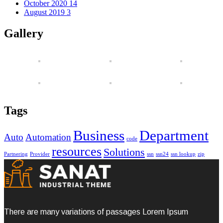
October 2020
14
August 2019
3
Gallery
Tags
Business
Department
Auto
Automation
code
resources
Solutions
Partnering
Provider
ssn
ssn24
ssn lookup
zip
There are many variations of passages Lorem Ipsum