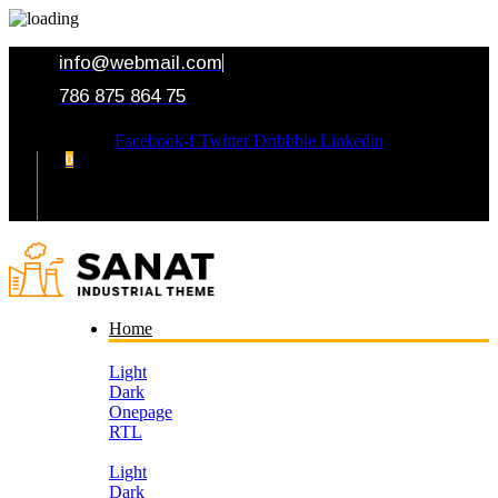
info@webmail.com
786 875 864 75
Facebook-f
Twitter
Dribbble
Linkedin
0
Your Cart
Home
Light
Dark
Onepage
RTL
Light
Dark