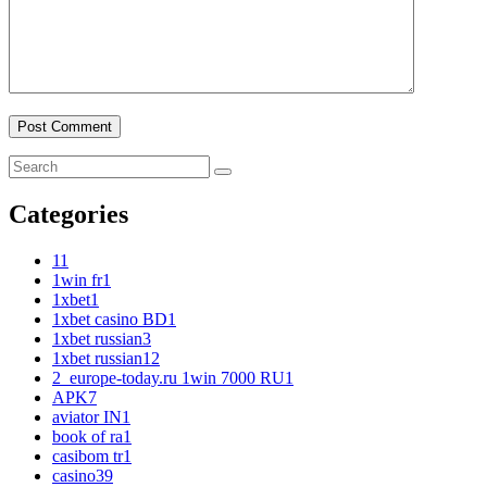
Categories
1
1
1win fr
1
1xbet
1
1xbet casino BD
1
1xbet russian
3
1xbet russian1
2
2_europe-today.ru 1win 7000 RU
1
APK
7
aviator IN
1
book of ra
1
casibom tr
1
casino
39