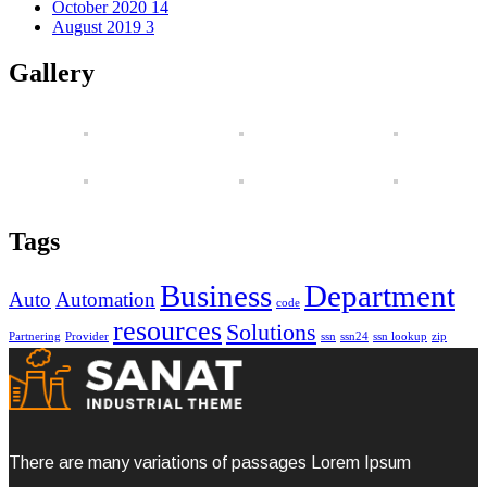
October 2020
14
August 2019
3
Gallery
Tags
Business
Department
Auto
Automation
code
resources
Solutions
Partnering
Provider
ssn
ssn24
ssn lookup
zip
There are many variations of passages Lorem Ipsum