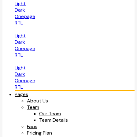
Light
Dark
Onepage
RTL
Light
Dark
Onepage
RTL
Light
Dark
Onepage
RTL
Pages
About Us
Team
Our Team
Team Details
Faqs
Pricing Plan