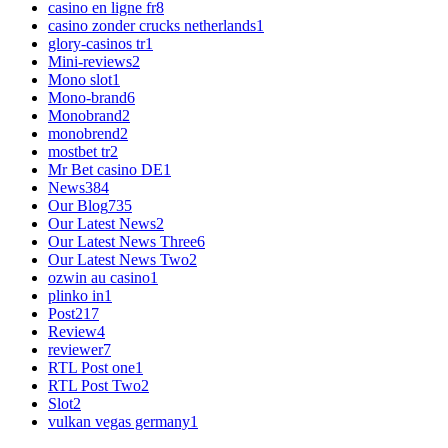
casino en ligne fr
8
casino zonder crucks netherlands
1
glory-casinos tr
1
Mini-reviews
2
Mono slot
1
Mono-brand
6
Monobrand
2
monobrend
2
mostbet tr
2
Mr Bet casino DE
1
News
384
Our Blog
735
Our Latest News
2
Our Latest News Three
6
Our Latest News Two
2
ozwin au casino
1
plinko in
1
Post
217
Review
4
reviewer
7
RTL Post one
1
RTL Post Two
2
Slot
2
vulkan vegas germany
1