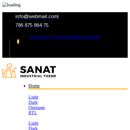
info@webmail.com
786 875 864 75
Facebook-f
Twitter
Dribbble
Linkedin
0
Your Cart
Home
Light
Dark
Onepage
RTL
Light
Dark