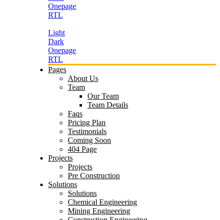
Onepage
RTL
Light
Dark
Onepage
RTL
Pages
About Us
Team
Our Team
Team Details
Faqs
Pricing Plan
Testimonials
Coming Soon
404 Page
Projects
Projects
Pre Construction
Solutions
Solutions
Chemical Engineering
Mining Engineering
Construction Engineering