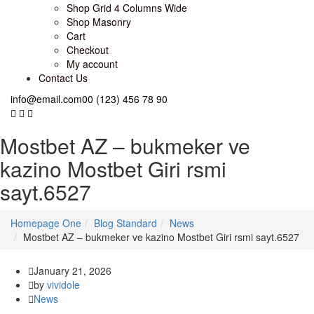
Shop Grid 4 Columns Wide
Shop Masonry
Cart
Checkout
My account
Contact Us
info@email.com
00 (123) 456 78 90
Mostbet AZ – bukmeker ve
kazino Mostbet Giri rsmi
sayt.6527
Homepage One
Blog Standard
News
Mostbet AZ – bukmeker ve kazino Mostbet Giri rsmi sayt.6527
January 21, 2026
by
vividole
News