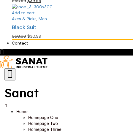
Original
Current
$
60.99
$
39.99
price
price
was:
is:
Add to cart
$60.99.
$39.99.
Axes & Picks
,
Men
Black Suit
Original
Current
$
50.99
$
30.99
price
price
Contact
was:
is:
$50.99.
$30.99.
Sanat
Home
Homepage One
Homepage Two
Homepage Three