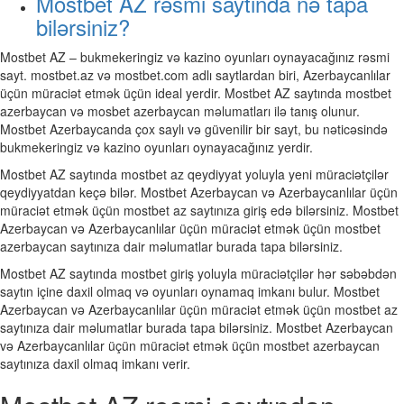
Mostbet AZ rəsmi saytında nə tapa
bilərsiniz?
Mostbet AZ – bukmekeringiz və kazino oyunları oynayacağınız rəsmi
sayt. mostbet.az və mostbet.com adlı saytlardan biri, Azerbaycanlılar
üçün müraciət etmək üçün ideal yerdir. Mostbet AZ saytında mostbet
azerbaycan və mosbet azerbaycan məlumatları ilə tanış olunur.
Mostbet Azerbaycanda çox saylı və güvenilir bir sayt, bu nəticəsində
bukmekeringiz və kazino oyunları oynayacağınız yerdir.
Mostbet AZ saytında mostbet az qeydiyyat yoluyla yeni müraciətçilər
qeydiyyatdan keçə bilər. Mostbet Azerbaycan və Azerbaycanlılar üçün
müraciət etmək üçün mostbet az saytınıza giriş edə bilərsiniz. Mostbet
Azerbaycan və Azerbaycanlılar üçün müraciət etmək üçün mostbet
azerbaycan saytınıza dair məlumatlar burada tapa bilərsiniz.
Mostbet AZ saytında mostbet giriş yoluyla müraciətçilər hər səbəbdən
saytın içine daxil olmaq və oyunları oynamaq imkanı bulur. Mostbet
Azerbaycan və Azerbaycanlılar üçün müraciət etmək üçün mostbet az
saytınıza dair məlumatlar burada tapa bilərsiniz. Mostbet Azerbaycan
və Azerbaycanlılar üçün müraciət etmək üçün mostbet azerbaycan
saytınıza daxil olmaq imkanı verir.