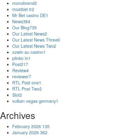
monobrend
2
mostbet tr
2
Mr Bet casino DE
1
News
384
Our Blog
735
Our Latest News
2
Our Latest News Three
6
Our Latest News Two
2
ozwin au casino
1
plinko in
1
Post
217
Review
4
reviewer
7
RTL Post one
1
RTL Post Two
2
Slot
2
vulkan vegas germany
1
Archives
February 2026
135
January 2026
362