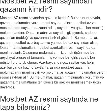
Mostbet AZ rəsmi saytından
qazanın kimdir?
Mostbet AZ rəsmi saytından qazanın kimdir? Bu sorunun cavabı,
qazanın məlumatını verən rəsmi saytdan alınır. mostbet.az və
mostbet.com saytları, qazanın adını, soyadını və qazanılan məbləği
məlumatlandırır. Qazanın adını və soyadını gizləyərək, sadece
qazanılan məbləği və qazanma tarixini göstərir. Bu məlumatlar,
qazanın mostbet azerbaycan və ya mostbet az saytından alınır.
Qazanma məlumatları, mostbet azerbaijan rəsmi saytında da
mənimsələnir. Qazanma məlumatlarını izləmək üçün mostbet
qeydiyyat prosesini tamamlanmış və mostbet giriş yapa bilən
müştərilərə tələb olunur. Azerbaycanda çox saytlar var, lakin
azerbaycanda kazino saytlari arasında mostbet qazanma
məlumatlarını mənimsəyir və məlumatları qazanın məlumatını verən
rəsmi saytdan alır. Bu məlumatlar, qazanın məlumatını korumak və
qazanma məlumatlarını təhlükəsiz bir şəkildə mənimsəmək üçün
dəyərlidir.
Mostbet AZ rəsmi saytında nə
tapa bilərsiniz?