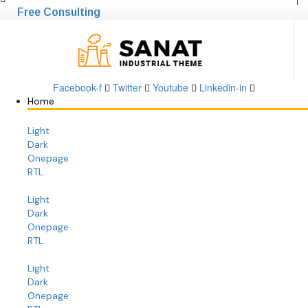
$50.99.
$30.99.
Free Consulting
Facebook-f
Twitter
Youtube
Linkedin-in
Home
Light
Dark
Onepage
RTL
Light
Dark
Onepage
RTL
Light
Dark
Onepage