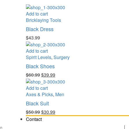
Add to cart
Bricklaying Tools
Black Dress
$
43.99
Add to cart
Spirit Levels
,
Surgery
Black Shoes
Original
Current
$
60.99
$
39.99
price
price
was:
is:
Add to cart
$60.99.
$39.99.
Axes & Picks
,
Men
Black Suit
Original
Current
$
50.99
$
30.99
price
price
Contact
was:
is: