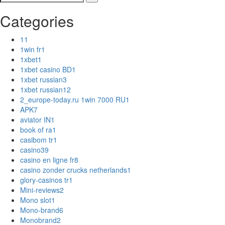
Categories
1
1
1win fr
1
1xbet
1
1xbet casino BD
1
1xbet russian
3
1xbet russian1
2
2_europe-today.ru 1win 7000 RU
1
APK
7
aviator IN
1
book of ra
1
casibom tr
1
casino
39
casino en ligne fr
8
casino zonder crucks netherlands
1
glory-casinos tr
1
Mini-reviews
2
Mono slot
1
Mono-brand
6
Monobrand
2