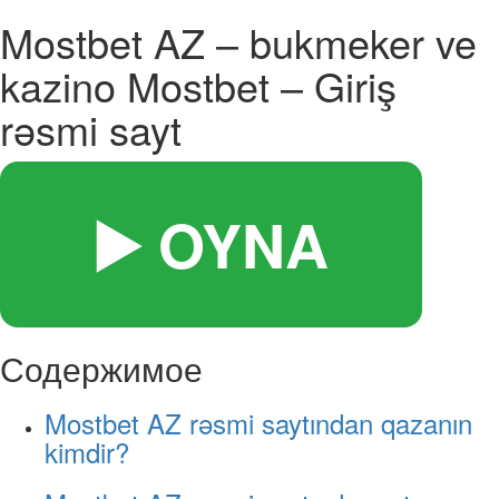
Mostbet AZ – bukmeker ve
kazino Mostbet – Giriş
rəsmi sayt
▶️ OYNA
Содержимое
Mostbet AZ rəsmi saytından qazanın
kimdir?