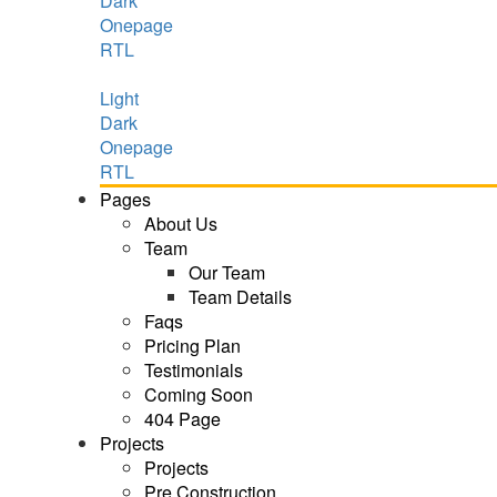
Dark
Onepage
RTL
Light
Dark
Onepage
RTL
Pages
About Us
Team
Our Team
Team Details
Faqs
Pricing Plan
Testimonials
Coming Soon
404 Page
Projects
Projects
Pre Construction