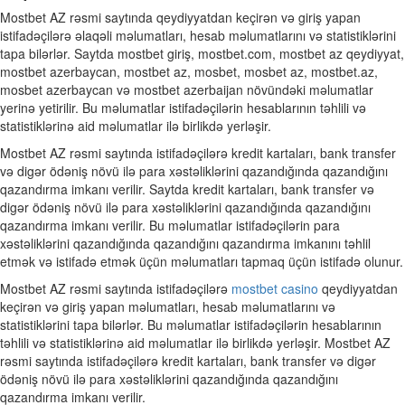
Mostbet AZ rəsmi saytında qeydiyyatdan keçirən və giriş yapan
istifadəçilərə əlaqəli məlumatları, hesab məlumatlarını və statistiklərini
tapa bilərlər. Saytda mostbet giriş, mostbet.com, mostbet az qeydiyyat,
mostbet azerbaycan, mostbet az, mosbet, mosbet az, mostbet.az,
mosbet azerbaycan və mostbet azerbaijan növündəki məlumatlar
yerinə yetirilir. Bu məlumatlar istifadəçilərin hesablarının təhlili və
statistiklərinə aid məlumatlar ilə birlikdə yerləşir.
Mostbet AZ rəsmi saytında istifadəçilərə kredit kartaları, bank transfer
və digər ödəniş növü ilə para xəstəliklərini qazandığında qazandığını
qazandırma imkanı verilir. Saytda kredit kartaları, bank transfer və
digər ödəniş növü ilə para xəstəliklərini qazandığında qazandığını
qazandırma imkanı verilir. Bu məlumatlar istifadəçilərin para
xəstəliklərini qazandığında qazandığını qazandırma imkanını təhlil
etmək və istifadə etmək üçün məlumatları tapmaq üçün istifadə olunur.
Mostbet AZ rəsmi saytında istifadəçilərə
mostbet casino
qeydiyyatdan
keçirən və giriş yapan məlumatları, hesab məlumatlarını və
statistiklərini tapa bilərlər. Bu məlumatlar istifadəçilərin hesablarının
təhlili və statistiklərinə aid məlumatlar ilə birlikdə yerləşir. Mostbet AZ
rəsmi saytında istifadəçilərə kredit kartaları, bank transfer və digər
ödəniş növü ilə para xəstəliklərini qazandığında qazandığını
qazandırma imkanı verilir.