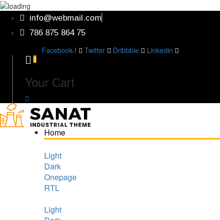
info@webmail.com
786 875 864 75
Facebook-f
Twitter
Dribbble
Linkedin
0
Your Cart
Home
Light
Dark
Onepage
RTL
Light