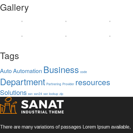
Gallery
Tags
Business
Auto
Automation
code
Department
resources
Partnering
Provider
Solutions
ssn
ssn24
ssn lookup
zip
There are many variations of passages Lorem Ipsum available,