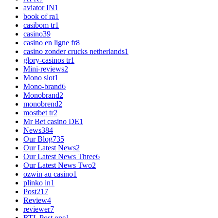
aviator IN
1
book of ra
1
casibom tr
1
casino
39
casino en ligne fr
8
casino zonder crucks netherlands
1
glory-casinos tr
1
Mini-reviews
2
Mono slot
1
Mono-brand
6
Monobrand
2
monobrend
2
mostbet tr
2
Mr Bet casino DE
1
News
384
Our Blog
735
Our Latest News
2
Our Latest News Three
6
Our Latest News Two
2
ozwin au casino
1
plinko in
1
Post
217
Review
4
reviewer
7
RTL Post one
1