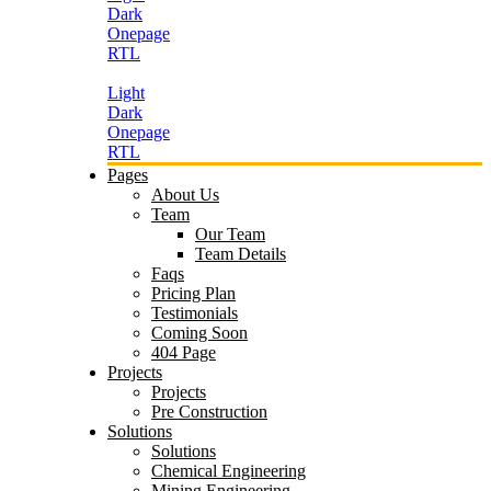
Dark
Onepage
RTL
Light
Dark
Onepage
RTL
Pages
About Us
Team
Our Team
Team Details
Faqs
Pricing Plan
Testimonials
Coming Soon
404 Page
Projects
Projects
Pre Construction
Solutions
Solutions
Chemical Engineering
Mining Engineering