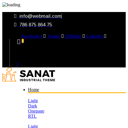
info@webmail.com
786 875 864 75
Facebook-f
Twitter
Dribbble
Linkedin
0
Your Cart
Home
Light
Dark
Onepage
RTL
Light