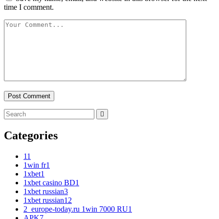
time I comment.
Categories
1
1
1win fr
1
1xbet
1
1xbet casino BD
1
1xbet russian
3
1xbet russian1
2
2_europe-today.ru 1win 7000 RU
1
APK
7