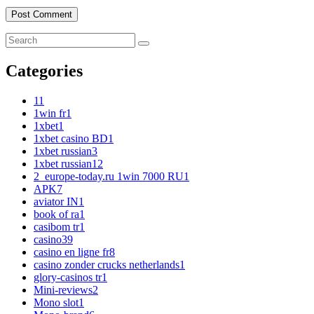
Categories
1
1
1win fr
1
1xbet
1
1xbet casino BD
1
1xbet russian
3
1xbet russian1
2
2_europe-today.ru 1win 7000 RU
1
APK
7
aviator IN
1
book of ra
1
casibom tr
1
casino
39
casino en ligne fr
8
casino zonder crucks netherlands
1
glory-casinos tr
1
Mini-reviews
2
Mono slot
1