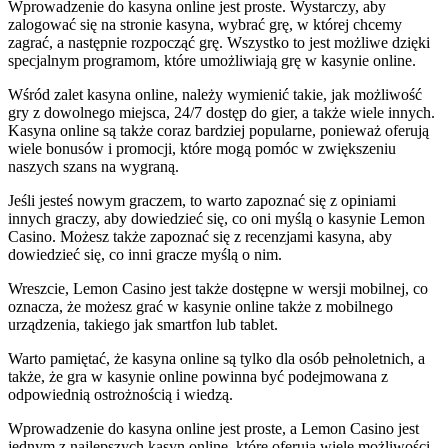
Wprowadzenie do kasyna online jest proste. Wystarczy, aby
zalogować się na stronie kasyna, wybrać grę, w której chcemy
zagrać, a następnie rozpocząć grę. Wszystko to jest możliwe dzięki
specjalnym programom, które umożliwiają grę w kasynie online.
Wśród zalet kasyna online, należy wymienić takie, jak możliwość
gry z dowolnego miejsca, 24/7 dostęp do gier, a także wiele innych.
Kasyna online są także coraz bardziej popularne, ponieważ oferują
wiele bonusów i promocji, które mogą pomóc w zwiększeniu
naszych szans na wygraną.
Jeśli jesteś nowym graczem, to warto zapoznać się z opiniami
innych graczy, aby dowiedzieć się, co oni myślą o kasynie Lemon
Casino. Możesz także zapoznać się z recenzjami kasyna, aby
dowiedzieć się, co inni gracze myślą o nim.
Wreszcie, Lemon Casino jest także dostępne w wersji mobilnej, co
oznacza, że możesz grać w kasynie online także z mobilnego
urządzenia, takiego jak smartfon lub tablet.
Warto pamiętać, że kasyna online są tylko dla osób pełnoletnich, a
także, że gra w kasynie online powinna być podejmowana z
odpowiednią ostrożnością i wiedzą.
Wprowadzenie do kasyna online jest proste, a Lemon Casino jest
jednym z najlepszych kasyn online, które oferują wiele możliwości