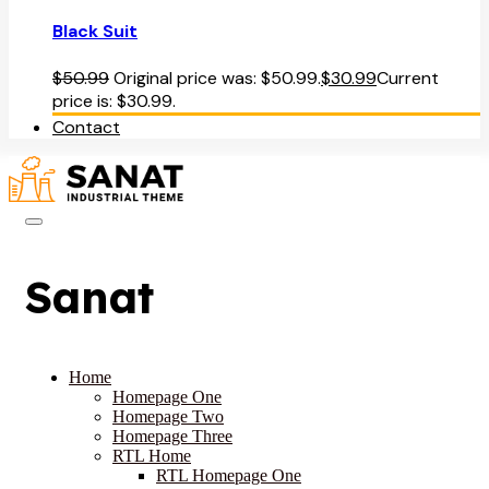
Black Suit
$
50.99
Original price was: $50.99.
$
30.99
Current
price is: $30.99.
Contact
Sanat
Home
Homepage One
Homepage Two
Homepage Three
RTL Home
RTL Homepage One