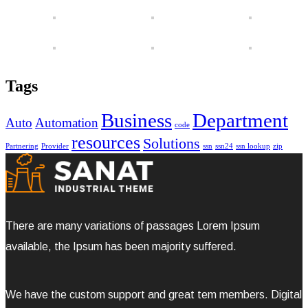
Tags
Business
Department
Auto
Automation
code
resources
Solutions
Partnering
Provider
ssn
ssn24
ssn lookup
zip
There are many variations of passages Lorem Ipsum
available, the Ipsum has been majority suffered.
We have the custom support and great tem members. Digital