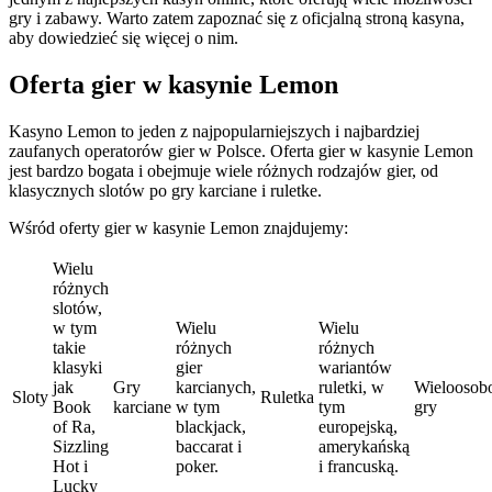
gry i zabawy. Warto zatem zapoznać się z oficjalną stroną kasyna,
aby dowiedzieć się więcej o nim.
Oferta gier w kasynie Lemon
Kasyno Lemon to jeden z najpopularniejszych i najbardziej
zaufanych operatorów gier w Polsce. Oferta gier w kasynie Lemon
jest bardzo bogata i obejmuje wiele różnych rodzajów gier, od
klasycznych slotów po gry karciane i ruletke.
Wśród oferty gier w kasynie Lemon znajdujemy:
Wielu
różnych
slotów,
w tym
Wielu
Wielu
takie
różnych
różnych
klasyki
gier
wariantów
jak
Gry
karcianych,
ruletki, w
Wieloosob
Sloty
Ruletka
Book
karciane
w tym
tym
gry
of Ra,
blackjack,
europejską,
Sizzling
baccarat i
amerykańską
Hot i
poker.
i francuską.
Lucky