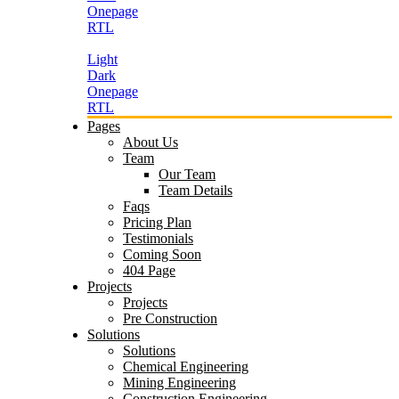
Onepage
RTL
Light
Dark
Onepage
RTL
Pages
About Us
Team
Our Team
Team Details
Faqs
Pricing Plan
Testimonials
Coming Soon
404 Page
Projects
Projects
Pre Construction
Solutions
Solutions
Chemical Engineering
Mining Engineering
Construction Engineering