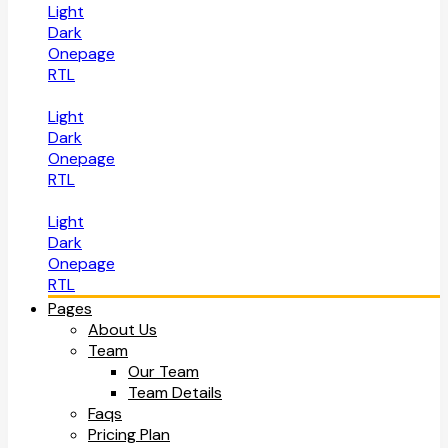
Light
Dark
Onepage
RTL
Light
Dark
Onepage
RTL
Light
Dark
Onepage
RTL
Pages
About Us
Team
Our Team
Team Details
Faqs
Pricing Plan