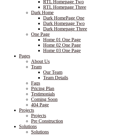
RTL Homepage Two
RTL Homepage Three
Dark Home
Dark HomePage One
Dark Homepage Two
Dark Homepage Three
One Page
Home 01 One Page
Home 02 One Page
Home 03 One Page
Pages
About Us
Team
Our Team
Team Details
Faqs
Pricing Plan
Testimonials
Coming Soon
404 Page
Projects
Projects
Pre Construction
Solutions
Solutions