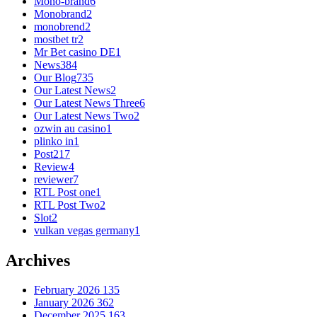
Mono-brand
6
Monobrand
2
monobrend
2
mostbet tr
2
Mr Bet casino DE
1
News
384
Our Blog
735
Our Latest News
2
Our Latest News Three
6
Our Latest News Two
2
ozwin au casino
1
plinko in
1
Post
217
Review
4
reviewer
7
RTL Post one
1
RTL Post Two
2
Slot
2
vulkan vegas germany
1
Archives
February 2026
135
January 2026
362
December 2025
163