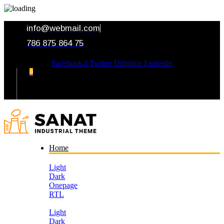
info@webmail.com
786 875 864 75
Facebook-f
Twitter
Dribbble
Linkedin
0
Your Cart
Home
Light
Dark
Onepage
RTL
Light
Dark