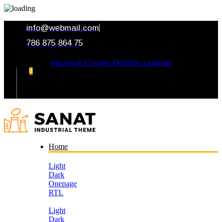
info@webmail.com
786 875 864 75
Facebook-f
Twitter
Dribbble
Linkedin
0
Your Cart
Home
Light
Dark
Onepage
RTL
Light
Dark