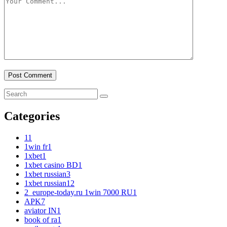
Categories
1
1
1win fr
1
1xbet
1
1xbet casino BD
1
1xbet russian
3
1xbet russian1
2
2_europe-today.ru 1win 7000 RU
1
APK
7
aviator IN
1
book of ra
1