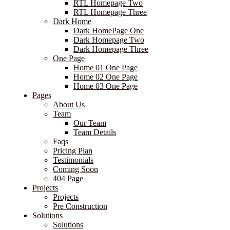
RTL Homepage Two
RTL Homepage Three
Dark Home
Dark HomePage One
Dark Homepage Two
Dark Homepage Three
One Page
Home 01 One Page
Home 02 One Page
Home 03 One Page
Pages
About Us
Team
Our Team
Team Details
Faqs
Pricing Plan
Testimonials
Coming Soon
404 Page
Projects
Projects
Pre Construction
Solutions
Solutions