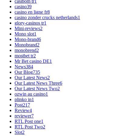
casibom tr
1
casino
39
casino en ligne fr
8
casino zonder crucks netherlands
1
glory-casinos tr
1
Mini-reviews
2
Mono slot
1
Mono-brand
6
Monobrand
2
monobrend
2
mostbet tr
2
Mr Bet casino DE
1
News
384
Our Blog
735
Our Latest News
2
Our Latest News Three
6
Our Latest News Two
2
ozwin au casino
1
plinko in
1
Post
217
Review
4
reviewer
7
RTL Post one
1
RTL Post Two
2
Slot
2