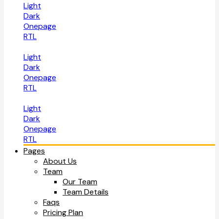
Light
Dark
Onepage
RTL
Light
Dark
Onepage
RTL
Light
Dark
Onepage
RTL
Pages
About Us
Team
Our Team
Team Details
Faqs
Pricing Plan