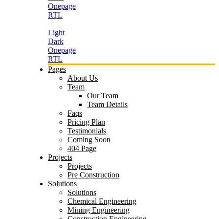
Onepage
RTL
Light
Dark
Onepage
RTL
Pages
About Us
Team
Our Team
Team Details
Faqs
Pricing Plan
Testimonials
Coming Soon
404 Page
Projects
Projects
Pre Construction
Solutions
Solutions
Chemical Engineering
Mining Engineering
Construction Engineering