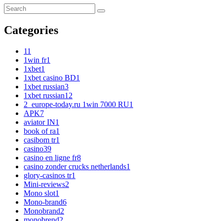
Categories
1
1
1win fr
1
1xbet
1
1xbet casino BD
1
1xbet russian
3
1xbet russian1
2
2_europe-today.ru 1win 7000 RU
1
APK
7
aviator IN
1
book of ra
1
casibom tr
1
casino
39
casino en ligne fr
8
casino zonder crucks netherlands
1
glory-casinos tr
1
Mini-reviews
2
Mono slot
1
Mono-brand
6
Monobrand
2
monobrend
2