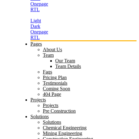
Onepage
RTL
Light
Dark
Onepage
RTL
Pages
About Us
Team
Our Team
Team Details
Faqs
Pricing Plan
Testimonials
Coming Soon
404 Page
Projects
Projects
Pre Construction
Solutions
Solutions
Chemical Engineering
Mining Engineering
Construction Engineering