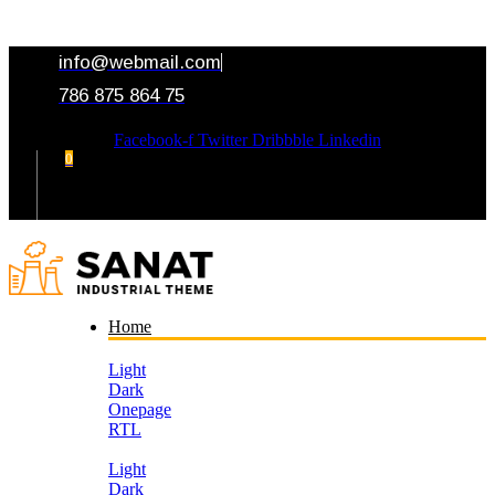
info@webmail.com
786 875 864 75
Facebook-f
Twitter
Dribbble
Linkedin
0
Your Cart
Home
Light
Dark
Onepage
RTL
Light
Dark