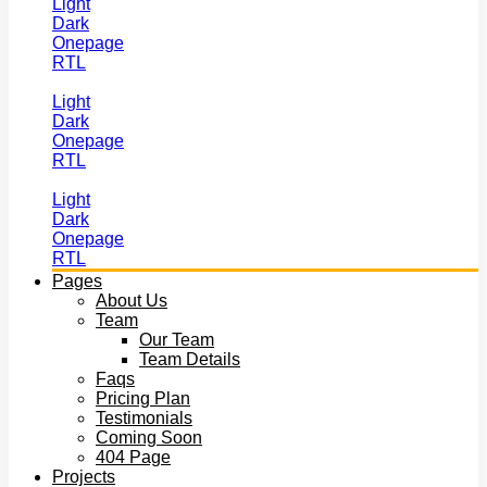
Light
Dark
Onepage
RTL
Light
Dark
Onepage
RTL
Light
Dark
Onepage
RTL
Pages
About Us
Team
Our Team
Team Details
Faqs
Pricing Plan
Testimonials
Coming Soon
404 Page
Projects