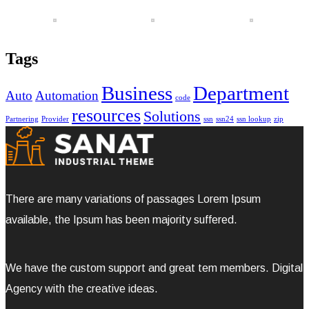
Tags
Business
Department
Auto
Automation
code
resources
Solutions
Partnering
Provider
ssn
ssn24
ssn lookup
zip
There are many variations of passages Lorem Ipsum
available, the Ipsum has been majority suffered.
We have the custom support and great tem members. Digital
Agency with the creative ideas.