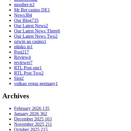
mostbet tr
2
Mr Bet casino DE
1
News
384
Our Blog
735
Our Latest News
2
Our Latest News Three
6
Our Latest News Two
2
ozwin au casino
1
plinko in
1
Post
217
Review
4
reviewer
7
RTL Post one
1
RTL Post Two
2
Slot
2
vulkan vegas germany
1
Archives
February 2026
135
January 2026
362
December 2025
163
November 2025
211
October 2025
215