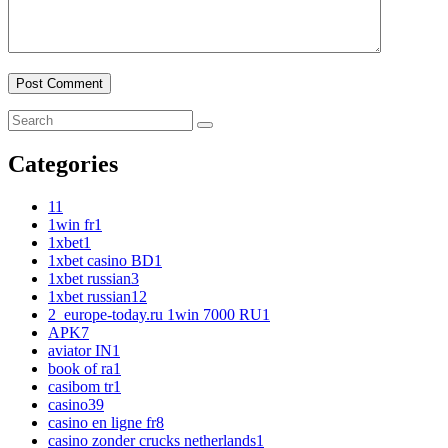
Categories
1
1
1win fr
1
1xbet
1
1xbet casino BD
1
1xbet russian
3
1xbet russian1
2
2_europe-today.ru 1win 7000 RU
1
APK
7
aviator IN
1
book of ra
1
casibom tr
1
casino
39
casino en ligne fr
8
casino zonder crucks netherlands
1