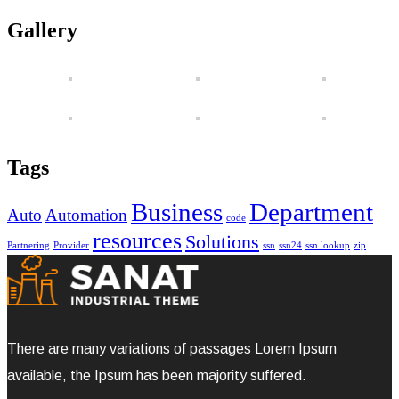
Gallery
Tags
Business
Department
Auto
Automation
code
resources
Solutions
Partnering
Provider
ssn
ssn24
ssn lookup
zip
There are many variations of passages Lorem Ipsum
available, the Ipsum has been majority suffered.