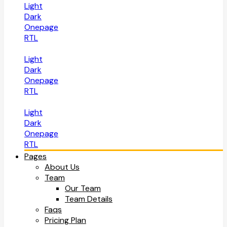
Light
Dark
Onepage
RTL
Light
Dark
Onepage
RTL
Light
Dark
Onepage
RTL
Pages
About Us
Team
Our Team
Team Details
Faqs
Pricing Plan