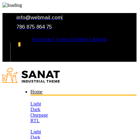
info@webmail.com
786 875 864 75
Facebook-f
Twitter
Dribbble
Linkedin
0
Your Cart
Home
Light
Dark
Onepage
RTL
Light
Dark