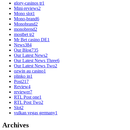
glory-casinos tr
1
Mini-reviews
2
Mono slot
1
Mono-brand
6
Monobrand
2
monobrend
2
mostbet tr
2
Mr Bet casino DE
1
News
384
Our Blog
735
Our Latest News
2
Our Latest News Three
6
Our Latest News Two
2
ozwin au casino
1
plinko in
1
Post
217
Review
4
reviewer
7
RTL Post one
1
RTL Post Two
2
Slot
2
vulkan vegas germany
1
Archives