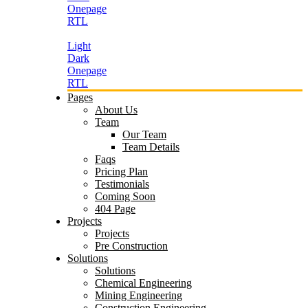
Onepage
RTL
Light
Dark
Onepage
RTL
Pages
About Us
Team
Our Team
Team Details
Faqs
Pricing Plan
Testimonials
Coming Soon
404 Page
Projects
Projects
Pre Construction
Solutions
Solutions
Chemical Engineering
Mining Engineering
Construction Engineering