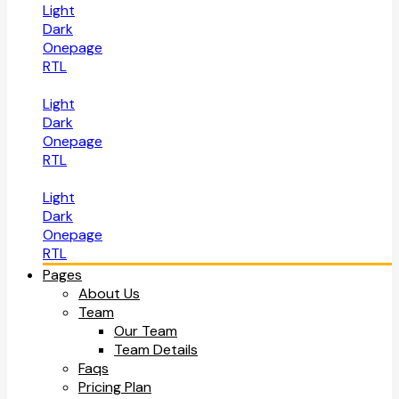
Light
Dark
Onepage
RTL
Light
Dark
Onepage
RTL
Light
Dark
Onepage
RTL
Pages
About Us
Team
Our Team
Team Details
Faqs
Pricing Plan