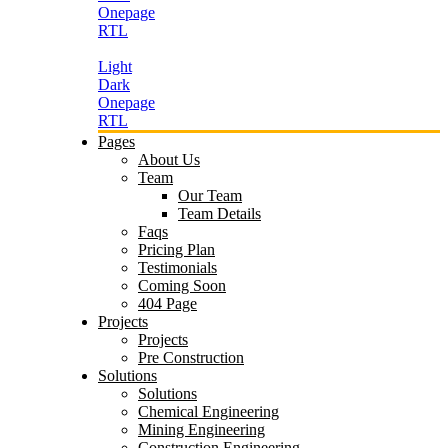
Onepage
RTL
Light
Dark
Onepage
RTL
Pages
About Us
Team
Our Team
Team Details
Faqs
Pricing Plan
Testimonials
Coming Soon
404 Page
Projects
Projects
Pre Construction
Solutions
Solutions
Chemical Engineering
Mining Engineering
Construction Engineering