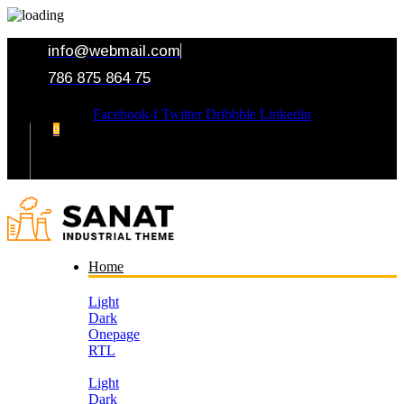
info@webmail.com
786 875 864 75
Facebook-f
Twitter
Dribbble
Linkedin
0
Your Cart
Home
Light
Dark
Onepage
RTL
Light
Dark