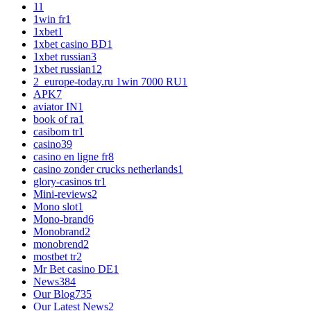
1
1
1win fr
1
1xbet
1
1xbet casino BD
1
1xbet russian
3
1xbet russian1
2
2_europe-today.ru 1win 7000 RU
1
APK
7
aviator IN
1
book of ra
1
casibom tr
1
casino
39
casino en ligne fr
8
casino zonder crucks netherlands
1
glory-casinos tr
1
Mini-reviews
2
Mono slot
1
Mono-brand
6
Monobrand
2
monobrend
2
mostbet tr
2
Mr Bet casino DE
1
News
384
Our Blog
735
Our Latest News
2