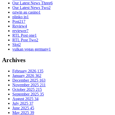
Our Latest News Three
6
Our Latest News Two
2
ozwin au casino
1
plinko in
1
Post
217
Review
4
reviewer
7
RTL Post one
1
RTL Post Two
2
Slot
2
vulkan vegas germany
1
Archives
February 2026
135
January 2026
362
December 2025
163
November 2025
211
October 2025
215
September 2025
35
August 2025
34
July 2025
37
June 2025
45
May 2025
39