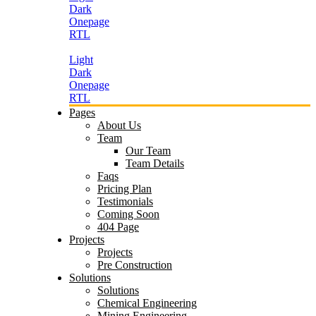
Dark
Onepage
RTL
Light
Dark
Onepage
RTL
Pages
About Us
Team
Our Team
Team Details
Faqs
Pricing Plan
Testimonials
Coming Soon
404 Page
Projects
Projects
Pre Construction
Solutions
Solutions
Chemical Engineering
Mining Engineering