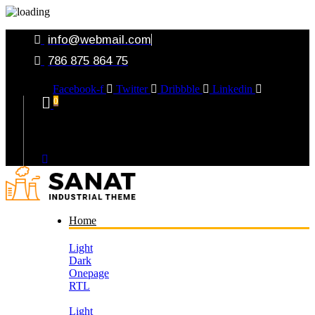
info@webmail.com
786 875 864 75
Facebook-f
Twitter
Dribbble
Linkedin
0
Your Cart
Home
Light
Dark
Onepage
RTL
Light