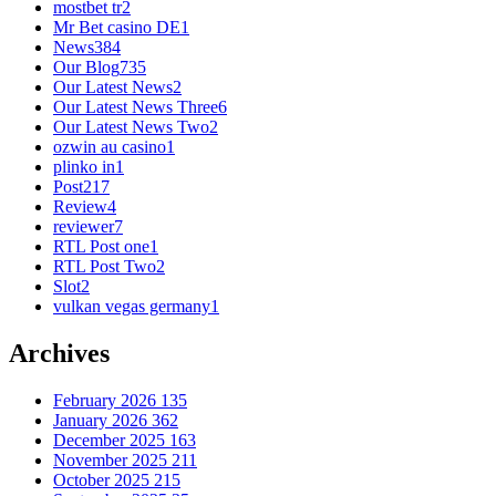
mostbet tr
2
Mr Bet casino DE
1
News
384
Our Blog
735
Our Latest News
2
Our Latest News Three
6
Our Latest News Two
2
ozwin au casino
1
plinko in
1
Post
217
Review
4
reviewer
7
RTL Post one
1
RTL Post Two
2
Slot
2
vulkan vegas germany
1
Archives
February 2026
135
January 2026
362
December 2025
163
November 2025
211
October 2025
215