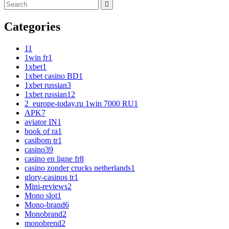
Categories
1
1
1win fr
1
1xbet
1
1xbet casino BD
1
1xbet russian
3
1xbet russian1
2
2_europe-today.ru 1win 7000 RU
1
APK
7
aviator IN
1
book of ra
1
casibom tr
1
casino
39
casino en ligne fr
8
casino zonder crucks netherlands
1
glory-casinos tr
1
Mini-reviews
2
Mono slot
1
Mono-brand
6
Monobrand
2
monobrend
2