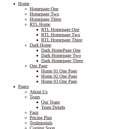
Home
Homepage One
Homepage Two
Homepage Three
RTL Home
RTL Homepage One
RTL Homepage Two
RTL Homepage Three
Dark Home
Dark HomePage One
Dark Homepage Two
Dark Homepage Three
One Page
Home 01 One Page
Home 02 One Page
Home 03 One Page
Pages
About Us
Team
Our Team
Team Details
Faqs
Pricing Plan
Testimonials
Coming Soon