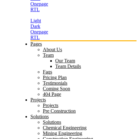
Onepage
RTL
Light
Dark
Onepage
RTL
Pages
About Us
Team
Our Team
Team Details
Faqs
Pricing Plan
Testimonials
Coming Soon
404 Page
Projects
Projects
Pre Construction
Solutions
Solutions
Chemical Engineering
Mining Engineering
Construction Engineering