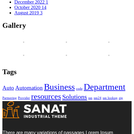
December 2022
1
October 2020
14
August 2019
3
Gallery
Tags
Business
Department
Auto
Automation
code
resources
Solutions
Partnering
Provider
ssn
ssn24
ssn lookup
zip
There are many variations of passages Lorem Ipsum