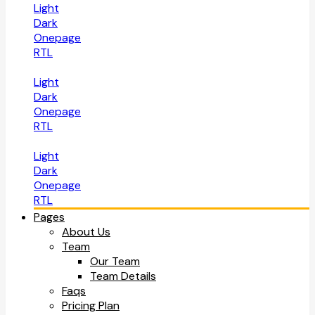
Light
Dark
Onepage
RTL
Light
Dark
Onepage
RTL
Light
Dark
Onepage
RTL
Pages
About Us
Team
Our Team
Team Details
Faqs
Pricing Plan