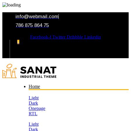
info@webmail.com
786 875 864 75
Facebook-f
Twitter
Dribbble
Linkedin
0
Your Cart
Home
Light
Dark
Onepage
RTL
Light
Dark