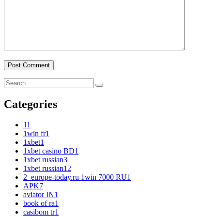
Categories
1
1
1win fr
1
1xbet
1
1xbet casino BD
1
1xbet russian
3
1xbet russian1
2
2_europe-today.ru 1win 7000 RU
1
APK
7
aviator IN
1
book of ra
1
casibom tr
1