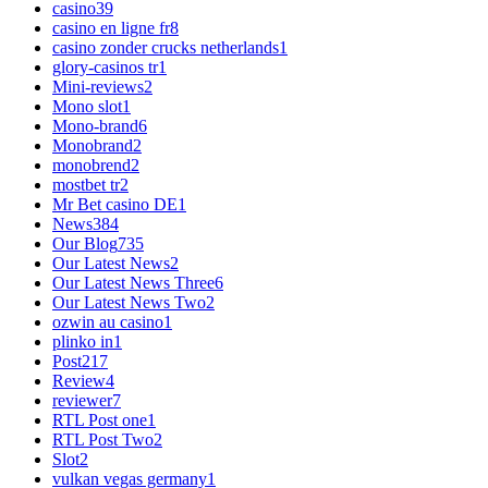
casino
39
casino en ligne fr
8
casino zonder crucks netherlands
1
glory-casinos tr
1
Mini-reviews
2
Mono slot
1
Mono-brand
6
Monobrand
2
monobrend
2
mostbet tr
2
Mr Bet casino DE
1
News
384
Our Blog
735
Our Latest News
2
Our Latest News Three
6
Our Latest News Two
2
ozwin au casino
1
plinko in
1
Post
217
Review
4
reviewer
7
RTL Post one
1
RTL Post Two
2
Slot
2
vulkan vegas germany
1