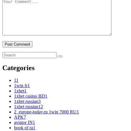
Categories
1
1
1win fr
1
1xbet
1
1xbet casino BD
1
1xbet russian
3
1xbet russian1
2
2_europe-today.ru 1win 7000 RU
1
APK
7
aviator IN
1
book of ra
1