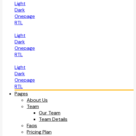
Light
Dark
Onepage
RTL
Light
Dark
Onepage
RTL
Light
Dark
Onepage
RTL
Pages
About Us
Team
Our Team
Team Details
Faqs
Pricing Plan