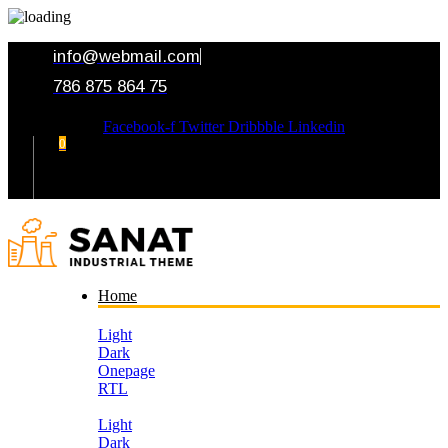
info@webmail.com
786 875 864 75
Facebook-f
Twitter
Dribbble
Linkedin
0
Your Cart
Home
Light
Dark
Onepage
RTL
Light
Dark