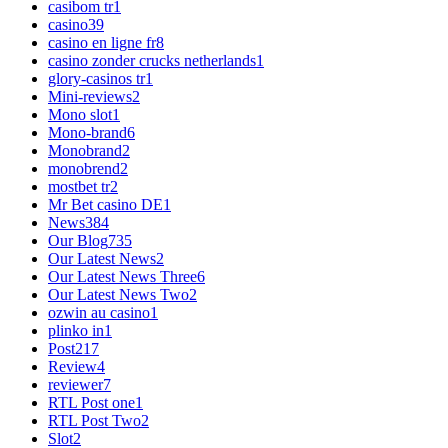
casibom tr
1
casino
39
casino en ligne fr
8
casino zonder crucks netherlands
1
glory-casinos tr
1
Mini-reviews
2
Mono slot
1
Mono-brand
6
Monobrand
2
monobrend
2
mostbet tr
2
Mr Bet casino DE
1
News
384
Our Blog
735
Our Latest News
2
Our Latest News Three
6
Our Latest News Two
2
ozwin au casino
1
plinko in
1
Post
217
Review
4
reviewer
7
RTL Post one
1
RTL Post Two
2
Slot
2