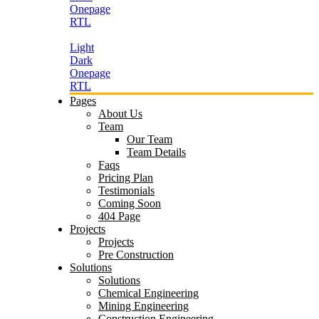
Onepage
RTL
Light
Dark
Onepage
RTL
Pages
About Us
Team
Our Team
Team Details
Faqs
Pricing Plan
Testimonials
Coming Soon
404 Page
Projects
Projects
Pre Construction
Solutions
Solutions
Chemical Engineering
Mining Engineering
Construction Engineering