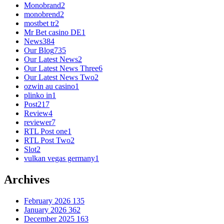
Monobrand
2
monobrend
2
mostbet tr
2
Mr Bet casino DE
1
News
384
Our Blog
735
Our Latest News
2
Our Latest News Three
6
Our Latest News Two
2
ozwin au casino
1
plinko in
1
Post
217
Review
4
reviewer
7
RTL Post one
1
RTL Post Two
2
Slot
2
vulkan vegas germany
1
Archives
February 2026
135
January 2026
362
December 2025
163