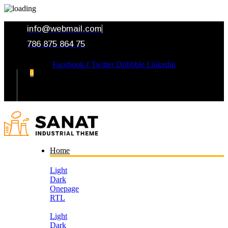
info@webmail.com
786 875 864 75
Facebook-f
Twitter
Dribbble
Linkedin
0
Your Cart
Home
Light
Dark
Onepage
RTL
Light
Dark