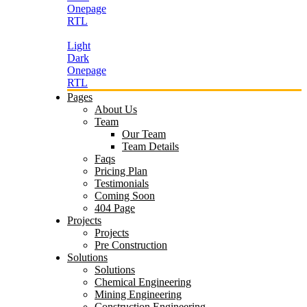
Onepage
RTL
Light
Dark
Onepage
RTL
Pages
About Us
Team
Our Team
Team Details
Faqs
Pricing Plan
Testimonials
Coming Soon
404 Page
Projects
Projects
Pre Construction
Solutions
Solutions
Chemical Engineering
Mining Engineering
Construction Engineering