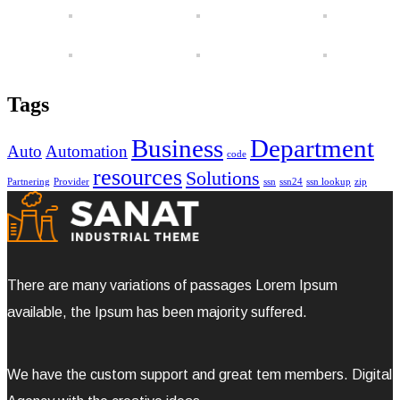
Tags
Business
Department
Auto
Automation
code
resources
Solutions
Partnering
Provider
ssn
ssn24
ssn lookup
zip
There are many variations of passages Lorem Ipsum
available, the Ipsum has been majority suffered.
We have the custom support and great tem members. Digital