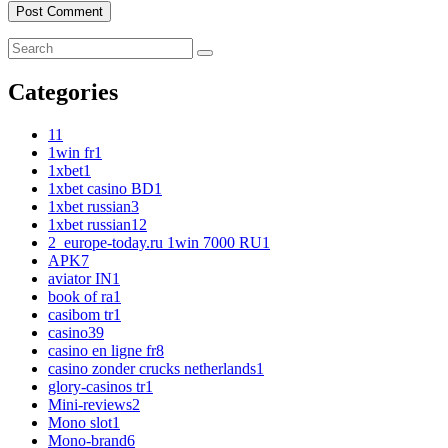
Categories
1
1
1win fr
1
1xbet
1
1xbet casino BD
1
1xbet russian
3
1xbet russian1
2
2_europe-today.ru 1win 7000 RU
1
APK
7
aviator IN
1
book of ra
1
casibom tr
1
casino
39
casino en ligne fr
8
casino zonder crucks netherlands
1
glory-casinos tr
1
Mini-reviews
2
Mono slot
1
Mono-brand
6