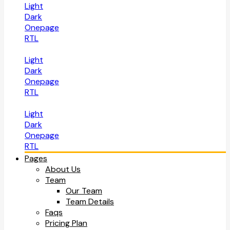
Light
Dark
Onepage
RTL
Light
Dark
Onepage
RTL
Light
Dark
Onepage
RTL
Pages
About Us
Team
Our Team
Team Details
Faqs
Pricing Plan