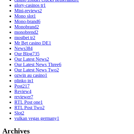
glory-casinos tr
1
Mini-reviews
2
Mono slot
1
Mono-brand
6
Monobrand
2
monobrend
2
mostbet tr
2
Mr Bet casino DE
1
News
384
Our Blog
735
Our Latest News
2
Our Latest News Three
6
Our Latest News Two
2
ozwin au casino
1
plinko in
1
Post
217
Review
4
reviewer
7
RTL Post one
1
RTL Post Two
2
Slot
2
vulkan vegas germany
1
Archives