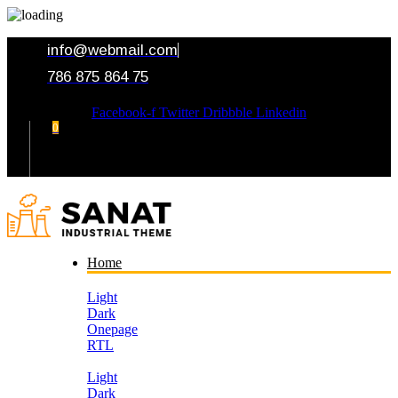
info@webmail.com
786 875 864 75
Facebook-f
Twitter
Dribbble
Linkedin
0
Your Cart
Home
Light
Dark
Onepage
RTL
Light
Dark