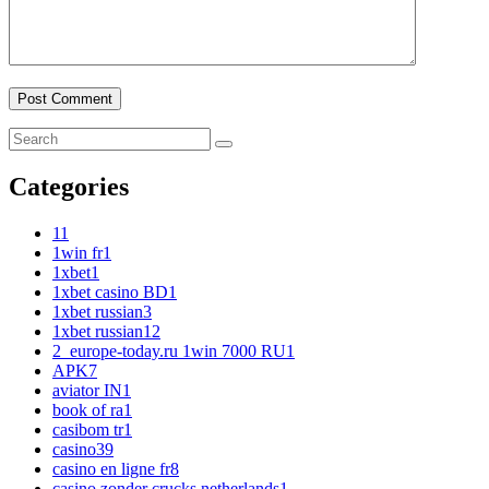
Categories
1
1
1win fr
1
1xbet
1
1xbet casino BD
1
1xbet russian
3
1xbet russian1
2
2_europe-today.ru 1win 7000 RU
1
APK
7
aviator IN
1
book of ra
1
casibom tr
1
casino
39
casino en ligne fr
8
casino zonder crucks netherlands
1