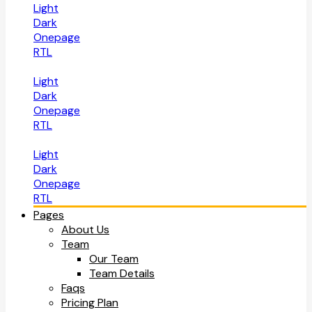
Light
Dark
Onepage
RTL
Light
Dark
Onepage
RTL
Light
Dark
Onepage
RTL
Pages
About Us
Team
Our Team
Team Details
Faqs
Pricing Plan