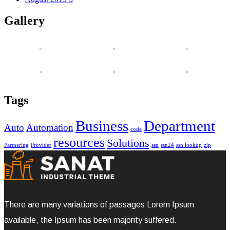
Gallery
Tags
Business
Department
Auto
Automation
code
resources
Solutions
Partnering
Provider
ssn
ssn24
ssn lookup
zip
There are many variations of passages Lorem Ipsum
available, the Ipsum has been majority suffered.