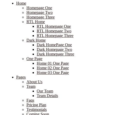
Home
Homepage One
Homepage Two
Homepage Three
RTL Home
RTL Homepage One
RTL Homepage Two
RTL Homepage Three
Dark Home
Dark HomePage One
Dark Homepage Two
Dark Homepage Three
One Page
Home 01 One Page
Home 02 One Page
Home 03 One Page
Pages
About Us
Team
Our Team
Team Details
Faqs
Pricing Plan
Testimonials
Coming Soon