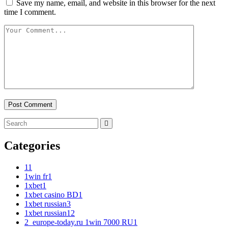
Save my name, email, and website in this browser for the next
time I comment.
Categories
1
1
1win fr
1
1xbet
1
1xbet casino BD
1
1xbet russian
3
1xbet russian1
2
2_europe-today.ru 1win 7000 RU
1