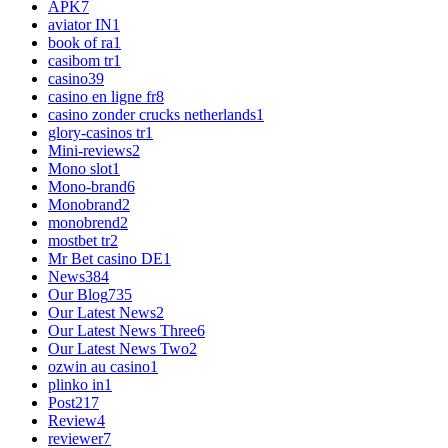
APK
7
aviator IN
1
book of ra
1
casibom tr
1
casino
39
casino en ligne fr
8
casino zonder crucks netherlands
1
glory-casinos tr
1
Mini-reviews
2
Mono slot
1
Mono-brand
6
Monobrand
2
monobrend
2
mostbet tr
2
Mr Bet casino DE
1
News
384
Our Blog
735
Our Latest News
2
Our Latest News Three
6
Our Latest News Two
2
ozwin au casino
1
plinko in
1
Post
217
Review
4
reviewer
7