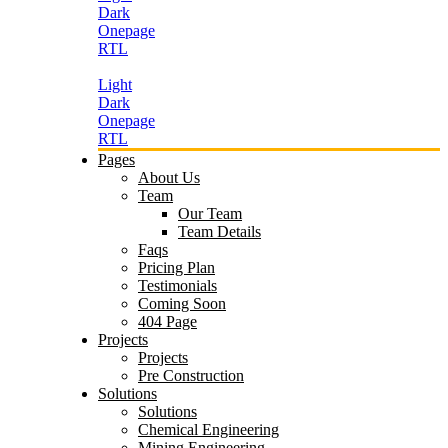
Dark
Onepage
RTL
Light
Dark
Onepage
RTL
Pages
About Us
Team
Our Team
Team Details
Faqs
Pricing Plan
Testimonials
Coming Soon
404 Page
Projects
Projects
Pre Construction
Solutions
Solutions
Chemical Engineering
Mining Engineering