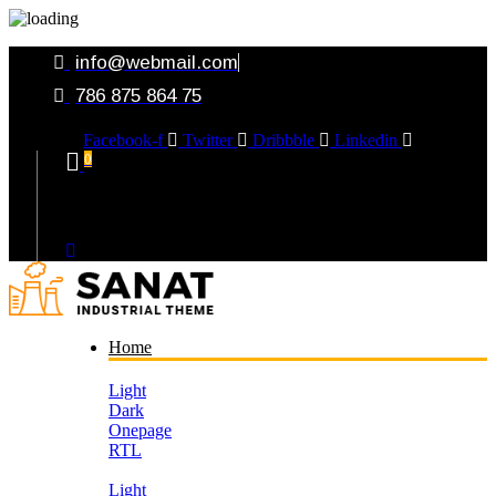
info@webmail.com
786 875 864 75
Facebook-f
Twitter
Dribbble
Linkedin
0
Your Cart
Home
Light
Dark
Onepage
RTL
Light