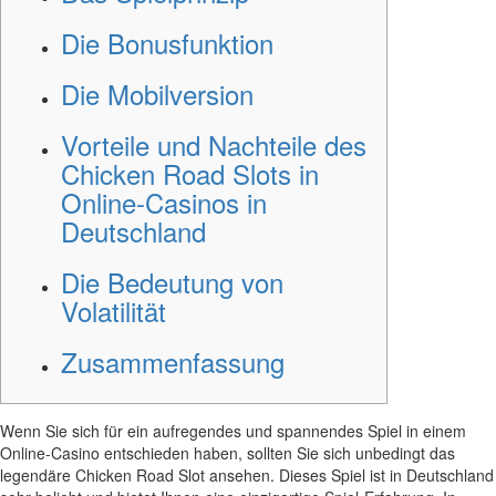
Die Bonusfunktion
Die Mobilversion
Vorteile und Nachteile des
Chicken Road Slots in
Online-Casinos in
Deutschland
Die Bedeutung von
Volatilität
Zusammenfassung
Wenn Sie sich für ein aufregendes und spannendes Spiel in einem
Online-Casino entschieden haben, sollten Sie sich unbedingt das
legendäre Chicken Road Slot ansehen. Dieses Spiel ist in Deutschland