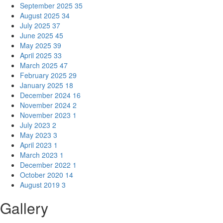
September 2025
35
August 2025
34
July 2025
37
June 2025
45
May 2025
39
April 2025
33
March 2025
47
February 2025
29
January 2025
18
December 2024
16
November 2024
2
November 2023
1
July 2023
2
May 2023
3
April 2023
1
March 2023
1
December 2022
1
October 2020
14
August 2019
3
Gallery