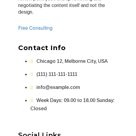
negotiating the content itself and not the
design.
Free Consulting
Contact Info
Chicago 12, Melborne City, USA
(111) 111-111-1111
info@example.com
Week Days: 09.00 to 18.00 Sunday:
Closed
Social Links