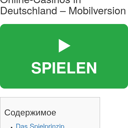
Deutschland – Mobilversion
▶️
SPIELEN
Содержимое
Das Spielprinzip