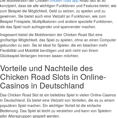
Die Mobilversion der Chicken
chicken road app
Road Slot ist so
konzipiert, dass sie alle wichtigen Funktionen und Features bietet, wie
zum Beispiel die Möglichkeit, Geld zu setzen, zu spielen und zu
gewinnen. Sie bietet auch eine Vielzahl an Funktionen, wie zum
Beispiel Freispiele, Multiplikatoren und andere spezielle Funktionen,
die das Spiel noch aufregender und spannender machen.
Insgesamt bietet die Mobilversion der Chicken Road Slot eine
großartige Möglichkeit, das Spiel zu spielen, ohne an einen Computer
gebunden zu sein. Sie ist ideal für Spieler, die ein bisschen mehr
Flexibilität und Mobilität benötigen und sich nicht von ihrem
Glücksspiel-Verlangen trennen lassen möchten.
Vorteile und Nachteile des
Chicken Road Slots in Online-
Casinos in Deutschland
Das Chicken Road Slot ist ein beliebtes Spiel in vielen Online-Casinos
in Deutschland. Es bietet eine Vielzahl von Vorteilen, die es zu einem
populären Spiel machen. Ein wichtiger Vorteil ist die einfache
Bedienung. Das Spiel ist leicht zu verstehen und kann von Spielern
aller Altersgruppen gespielt werden.