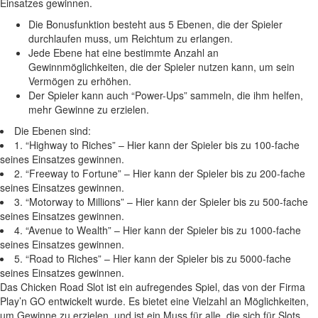
Einsatzes gewinnen.
Die Bonusfunktion besteht aus 5 Ebenen, die der Spieler
durchlaufen muss, um Reichtum zu erlangen.
Jede Ebene hat eine bestimmte Anzahl an
Gewinnmöglichkeiten, die der Spieler nutzen kann, um sein
Vermögen zu erhöhen.
Der Spieler kann auch “Power-Ups” sammeln, die ihm helfen,
mehr Gewinne zu erzielen.
Die Ebenen sind:
1. “Highway to Riches” – Hier kann der Spieler bis zu 100-fache
seines Einsatzes gewinnen.
2. “Freeway to Fortune” – Hier kann der Spieler bis zu 200-fache
seines Einsatzes gewinnen.
3. “Motorway to Millions” – Hier kann der Spieler bis zu 500-fache
seines Einsatzes gewinnen.
4. “Avenue to Wealth” – Hier kann der Spieler bis zu 1000-fache
seines Einsatzes gewinnen.
5. “Road to Riches” – Hier kann der Spieler bis zu 5000-fache
seines Einsatzes gewinnen.
Das Chicken Road Slot ist ein aufregendes Spiel, das von der Firma
Play’n GO entwickelt wurde. Es bietet eine Vielzahl an Möglichkeiten,
um Gewinne zu erzielen, und ist ein Muss für alle, die sich für Slots