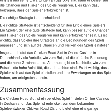
die Chancen und Risiken des Spiels reagieren. Dies kann dazu
beitragen, dass der Spieler erfolgreicher ist.
Die richtige Strategie ist entscheidend
Die richtige Strategie ist entscheidend für den Erfolg eines Spielers.
Ein Spieler, der eine gute Strategie hat, kann besser auf die Chancen
und Risiken des Spiels reagieren und kann erfolgreicher sein. Es ist
wichtig, dass Spieler ihre Strategie an die Bedingungen des Spiels
anpassen und sich auf die Chancen und Risiken des Spiels einstellen.
Insgesamt bietet das Chicken Road Slot in Online-Casinos in
Deutschland viele Vorteile, wie zum Beispiel die einfache Bedienung
und die hohe Gewinnchance. Aber auch gibt es Nachteile, wie zum
Beispiel die hohe Volatilität, die zu beachten sind. Es ist wichtig, dass
Spieler sich auf das Spiel einstellen und ihre Erwartungen an das Spiel
haben, um erfolgreich zu sein.
Zusammenfassung
Die Chicken Road Slot ist ein beliebtes Spiel in vielen Online-Casinos
in Deutschland. Das Spiel ist entwickelt von dem bekannten
Spieleentwickler Chicken Road DE und bietet eine einzigartige