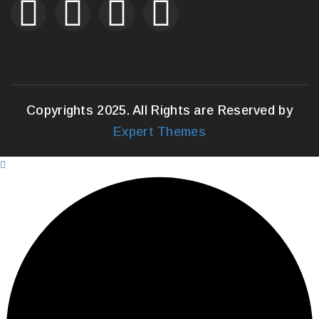
Copyrights 2025. All Rights are Reserved by
Expert Themes