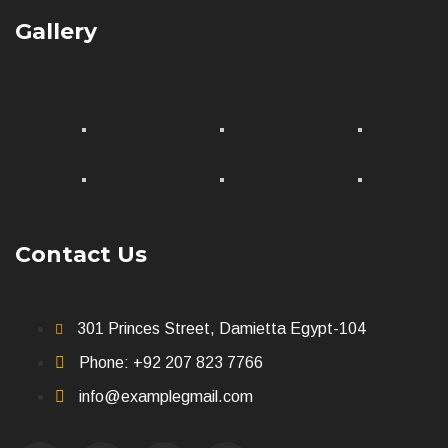
Gallery
Contact Us
301 Princes Street, Damietta Egypt-104
Phone: +92 207 823 7766
info@examplegmail.com