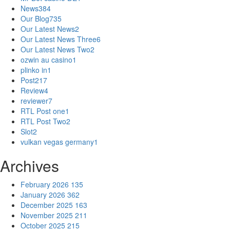
News
384
Our Blog
735
Our Latest News
2
Our Latest News Three
6
Our Latest News Two
2
ozwin au casino
1
plinko in
1
Post
217
Review
4
reviewer
7
RTL Post one
1
RTL Post Two
2
Slot
2
vulkan vegas germany
1
Archives
February 2026
135
January 2026
362
December 2025
163
November 2025
211
October 2025
215