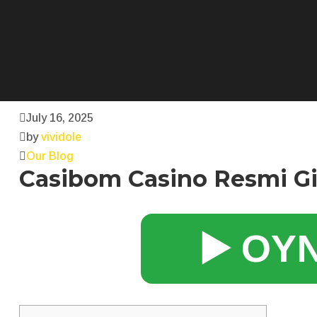
July 16, 2025
by
vividole
Our Blog
Casibom Casino Resmi Gi
▶️ O