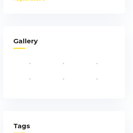
Gallery
Tags