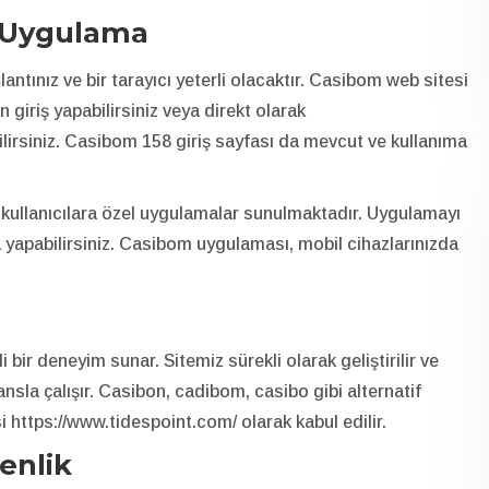
e Uygulama
ntınız ve bir tarayıcı yeterli olacaktır. Casibom web sitesi
 giriş yapabilirsiniz veya direkt olarak
lirsiniz. Casibom 158 giriş sayfası da mevcut ve kullanıma
 kullanıcılara özel uygulamalar sunulmaktadır. Uygulamayı
yapabilirsiniz. Casibom uygulaması, mobil cihazlarınızda
ir deneyim sunar. Sitemiz sürekli olarak geliştirilir ve
nsla çalışır. Casibon, cadibom, casibo gibi alternatif
 https://www.tidespoint.com/ olarak kabul edilir.
enlik