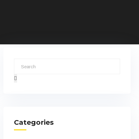
Categories