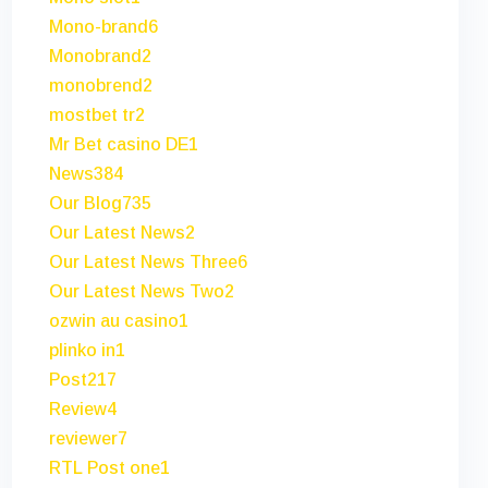
Mono-brand
6
Monobrand
2
monobrend
2
mostbet tr
2
Mr Bet casino DE
1
News
384
Our Blog
735
Our Latest News
2
Our Latest News Three
6
Our Latest News Two
2
ozwin au casino
1
plinko in
1
Post
217
Review
4
reviewer
7
RTL Post one
1