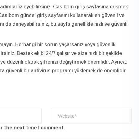
 adımlar izleyebilirsiniz. Casibom giriş sayfasına erişmek
Casibom güncel giriş sayfasını kullanarak en güvenli ve
nı da deneyebilirsiniz, bu sayfa genellikle hızlı ve güvenli
mayın. Herhangi bir sorun yaşarsanız veya güvenlik
iniz. Destek ekibi 24/7 çalışır ve size hızlı bir şekilde
k ve düzenli olarak şifrenizi değiştirmek önemlidir. Ayrıca,
nıza güvenli bir antivirus programı yüklemek de önemlidir.
or the next time I comment.