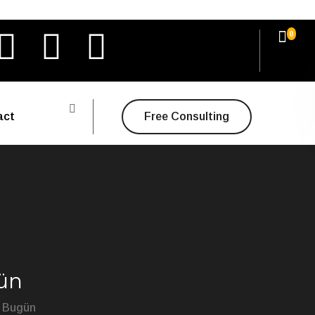
0
act
Free Consulting
ün
s Bugün