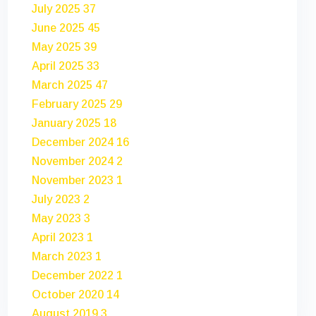
July 2025
37
June 2025
45
May 2025
39
April 2025
33
March 2025
47
February 2025
29
January 2025
18
December 2024
16
November 2024
2
November 2023
1
July 2023
2
May 2023
3
April 2023
1
March 2023
1
December 2022
1
October 2020
14
August 2019
3