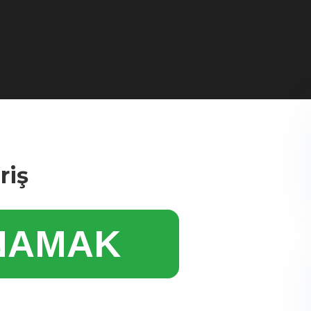
riş
YNAMAK