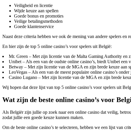
Veiligheid en licentie
Wijde keuze aan spellen
Goede bonus en promoties
Veilige betalingsmethoden
Goede klantenservice
Naast deze criteria hebben we ook de mening van andere spelers en re
En hier zijn de top 5 online casino’s voor spelers uit België:
Mr. Green – Met zijn licentie van de Malta Gaming Authority en zi
Unibet – Als een van de oudste online casino’s, biedt Unibet een 
Betway – Met zijn licentie van de MGA en zijn brede keuze aan sp
LeoVegas – Als een van de meest populaire online casino’s onder 
Casino Lugano – Met zijn licentie van de MGA en zijn brede keuz
Wij hopen dat deze lijst van top 5 online casino’s voor spelers uit Belg
Wat zijn de beste online casino’s voor Belg
Als Belgiër zijn jullie op zoek naar een online casino dat veilig, betro
zodat jullie een goede keuze kunnen maken.
Om de beste online casino’s te selecteren, hebben we een lijst van cr