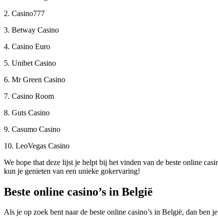
2. Casino777
3. Betway Casino
4. Casino Euro
5. Unibet Casino
6. Mr Green Casino
7. Casino Room
8. Guts Casino
9. Casumo Casino
10. LeoVegas Casino
We hope that deze lijst je helpt bij het vinden van de beste online ca
kun je genieten van een unieke gokervaring!
Beste online casino’s in België
Als je op zoek bent naar de beste online casino’s in België, dan ben je 