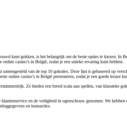
ouwd kunt gokken, is het belangrijk om de beste opties te kiezen. In Bel
te online casino’s in België, zodat je een unieke ervaring kunt hebben.
st samengesteld van de top 10 goksites. Deze lijst is gebaseerd op versch
este online casino’s in België presenteren, zodat je een goede keuze k
entertainmentrijk. Ze bieden een breed scala aan spellen, van klassieke 
e klantenservice en de veiligheid in ogenschouw genomen. We hebben erv
inloggegevens en transacties.