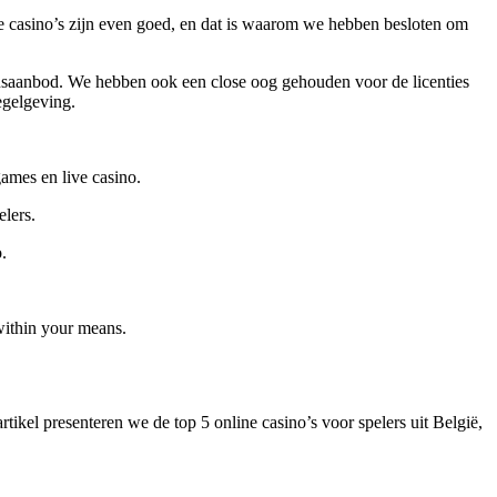
line casino’s zijn even goed, en dat is waarom we hebben besloten om
onusaanbod. We hebben ook een close oog gehouden voor de licenties
egelgeving.
games en live casino.
elers.
.
within your means.
artikel presenteren we de top 5 online casino’s voor spelers uit België,