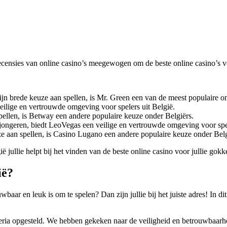
censies van online casino’s meegewogen om de beste online casino’s voor
jn brede keuze aan spellen, is Mr. Green een van de meest populaire on
veilige en vertrouwde omgeving voor spelers uit België.
ellen, is Betway een andere populaire keuze onder Belgiërs.
jongeren, biedt LeoVegas een veilige en vertrouwde omgeving voor spel
e aan spellen, is Casino Lugano een andere populaire keuze onder Belg
ië jullie helpt bij het vinden van de beste online casino voor jullie gokk
ië?
uwbaar en leuk is om te spelen? Dan zijn jullie bij het juiste adres! In d
iteria opgesteld. We hebben gekeken naar de veiligheid en betrouwbaarh