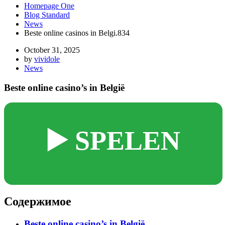
Homepage One
Blog Standard
News
Beste online casinos in Belgi.834
October 31, 2025
by
vividole
News
Beste online casino’s in België
▶️ SPELEN
Содержимое
Beste online casino’s in België