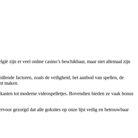
gië zijn er veel online casino’s beschikbaar, maar niet allemaal zijn
illende factoren, zoals de veiligheid, het aanbod van spellen, de
unt maken.
gokkasten tot moderne videospelletjes. Bovendien bieden ze vaak bonus
oor gezorgd dat alle goksites op onze lijst veilig en betrouwbaar