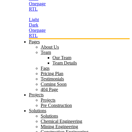
Onepage
RTL
Light
Dark
Onepage
RTL
Pages
About Us
Team
Our Team
Team Details
Faqs
Pricing Plan
Testimonials
Coming Soon
404 Page
Projects
Projects
Pre Construction
Solutions
Solutions
Chemical Engineering
Mining Engineering
Construction Engineering