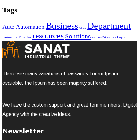
Tags
Business
Department
Auto
Automation
code
resources
Solutions
Partnering
Provider
ssn
ssn24
ssn lookup
zip
There are many variations of passages Lorem Ipsum
available, the Ipsum has been majority suffered.
We have the custom support and great tem members. Digital
Agency with the creative ideas.
Newsletter