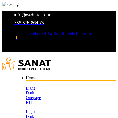
info@webmail.com
786 875 864 75
Facebook-f
Twitter
Dribbble
Linkedin
0
Your Cart
Home
Light
Dark
Onepage
RTL
Light
Dark