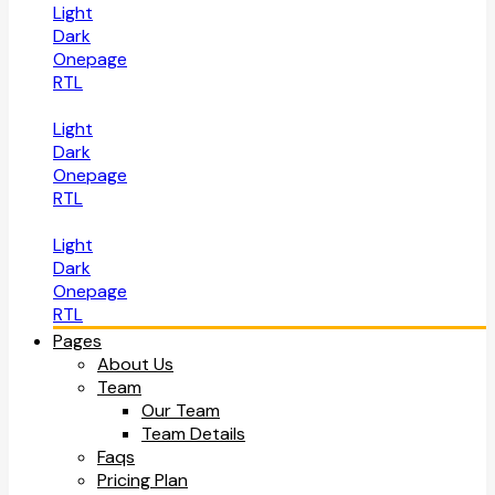
Light
Dark
Onepage
RTL
Light
Dark
Onepage
RTL
Light
Dark
Onepage
RTL
Pages
About Us
Team
Our Team
Team Details
Faqs
Pricing Plan