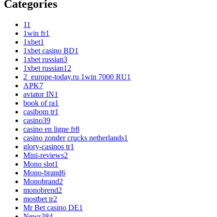
Categories
1
1
1win fr
1
1xbet
1
1xbet casino BD
1
1xbet russian
3
1xbet russian1
2
2_europe-today.ru 1win 7000 RU
1
APK
7
aviator IN
1
book of ra
1
casibom tr
1
casino
39
casino en ligne fr
8
casino zonder crucks netherlands
1
glory-casinos tr
1
Mini-reviews
2
Mono slot
1
Mono-brand
6
Monobrand
2
monobrend
2
mostbet tr
2
Mr Bet casino DE
1
News
384