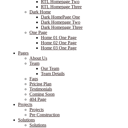
RTL Homepage Two
RTL Homepage Three
Dark Home
Dark HomePage One
Dark Homepage Two
Dark Homepage Three
One Page
Home 01 One Page
Home 02 One Page
Home 03 One Page
Pages
About Us
Team
Our Team
Team Details
Faqs
Pricing Plan
Testimonials
Coming Soon
404 Page
Projects
Projects
Pre Construction
Solutions
Solutions