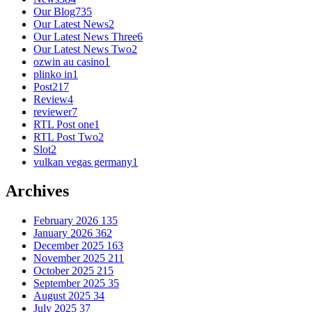
Our Blog
735
Our Latest News
2
Our Latest News Three
6
Our Latest News Two
2
ozwin au casino
1
plinko in
1
Post
217
Review
4
reviewer
7
RTL Post one
1
RTL Post Two
2
Slot
2
vulkan vegas germany
1
Archives
February 2026
135
January 2026
362
December 2025
163
November 2025
211
October 2025
215
September 2025
35
August 2025
34
July 2025
37