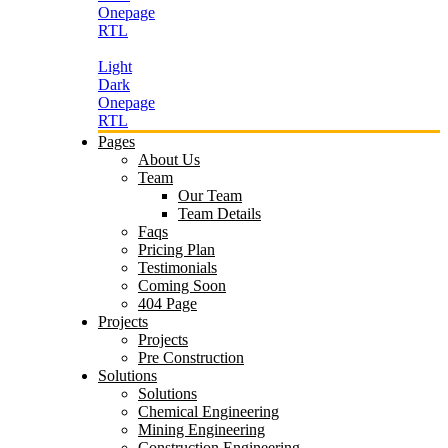
Onepage
RTL
Light
Dark
Onepage
RTL
Pages
About Us
Team
Our Team
Team Details
Faqs
Pricing Plan
Testimonials
Coming Soon
404 Page
Projects
Projects
Pre Construction
Solutions
Solutions
Chemical Engineering
Mining Engineering
Construction Engineering