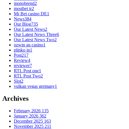
monobrend
2
mostbet tr
2
Mr Bet casino DE
1
News
384
Our Blog
735
Our Latest News
2
Our Latest News Three
6
Our Latest News Two
2
ozwin au casino
1
plinko in
1
Post
217
Review
4
reviewer
7
RTL Post one
1
RTL Post Two
2
Slot
2
vulkan vegas germany
1
Archives
February 2026
135
January 2026
362
December 2025
163
November 2025
211