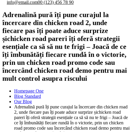
info@email.com
00 (123) 456 78 90
Adrenalină pură îți pune curajul la
încercare din chicken road 2, unde
fiecare pas îți poate aduce surprize
șichicken road pareri îți oferă strategii
esențiale ca să să nu te frigi – Joacă de ce
îți îmbunătăți fiecare rundă în o victorie,
prin un chicken road promo code sau
încercând chicken road demo pentru mai
mult control asupra riscului
Homepage One
Blog Standard
Our Blog
Adrenalină pură îți pune curajul la încercare din chicken road
2, unde fiecare pas îți poate aduce surprize șichicken road
pareri îți oferă strategii esențiale ca să să nu te frigi – Joacă de
ce îți îmbunătăți fiecare rundă în o victorie, prin un chicken
road promo code sau încercând chicken road demo pentru mai