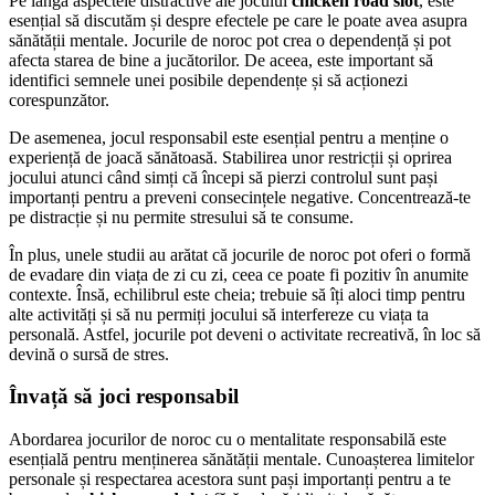
Pe lângă aspectele distractive ale jocului
chicken road slot
, este
esențial să discutăm și despre efectele pe care le poate avea asupra
sănătății mentale. Jocurile de noroc pot crea o dependență și pot
afecta starea de bine a jucătorilor. De aceea, este important să
identifici semnele unei posibile dependențe și să acționezi
corespunzător.
De asemenea, jocul responsabil este esențial pentru a menține o
experiență de joacă sănătoasă. Stabilirea unor restricții și oprirea
jocului atunci când simți că începi să pierzi controlul sunt pași
importanți pentru a preveni consecințele negative. Concentrează-te
pe distracție și nu permite stresului să te consume.
În plus, unele studii au arătat că jocurile de noroc pot oferi o formă
de evadare din viața de zi cu zi, ceea ce poate fi pozitiv în anumite
contexte. Însă, echilibrul este cheia; trebuie să îți aloci timp pentru
alte activități și să nu permiți jocului să interfereze cu viața ta
personală. Astfel, jocurile pot deveni o activitate recreativă, în loc să
devină o sursă de stres.
Învață să joci responsabil
Abordarea jocurilor de noroc cu o mentalitate responsabilă este
esențială pentru menținerea sănătății mentale. Cunoașterea limitelor
personale și respectarea acestora sunt pași importanți pentru a te