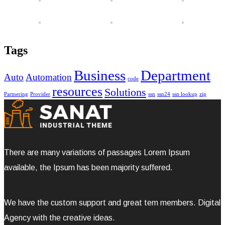
Tags
Business
Department
Auto
Automation
code
resources
Solutions
Partnering
Provider
ssn
ssn24
ssn lookup
zip
There are many variations of passages Lorem Ipsum
available, the Ipsum has been majority suffered.
We have the custom support and great tem members. Digital
Agency with the creative ideas.