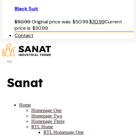
Black Suit
$
50.99
Original price was: $50.99.
$
30.99
Current
price is: $30.99.
Contact
Sanat
Home
Homepage One
Homepage Two
Homepage Three
RTL Home
RTL Homepage One