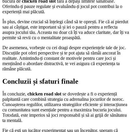
bucura de
chicken road slot
fără a depăși limitele sănătoase.
Oferindu-ți pauze regulate și evaluându-ți jocul pot contribui la o
experiență mai plăcută.
În plus, devine crucial să înțelegi când să te oprești. Fie că ai pierdut
sau ai câștigat, este important să și iei o pauză pentru a reflecta
asupra jocului tău. Aceasta nu doar că îți va aduce claritate, dar îți va
permite să revii cu o mentalitate proaspătă.
De asemenea, vorbește cu cei dragi despre experiențele tale de joc.
Discuțiile pot oferi perspective și te pot ajuta să rămâi ancorat în
realitate. Amintindu-ți constant de motivele pentru care joci și
menținând o abordare distractivă, te vei asigura că experiența ta
rămâne plăcută.
Concluzii și sfaturi finale
În concluzie,
chicken road slot
se dovedește a fi o experiență
palpitantă care combină strategia cu adrenalina jocurilor de noroc.
Cunoașterea regulilor, utilizarea strategiilor eficiente și interacțiunea
cu comunitatea sunt esențiale pentru a maximiza bucuria jocului.
Totodată, este imperios să joci responsabil și să ai grijă de sănătatea
ta mentală.
Fie că ești un jucător experimentat sau un începător, speram că