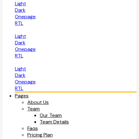
Light
Dark
Onepage
RTL
Light
Dark
Onepage
RTL
Light
Dark
Onepage
RTL
Pages
About Us
Team
Our Team
Team Details
Faqs
Pricing Plan