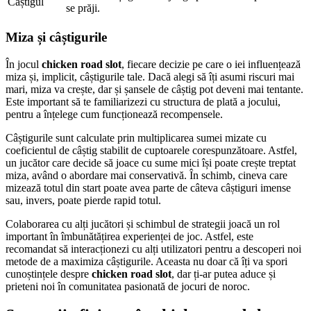
Câștigul
se prăji.
Miza și câștigurile
În jocul
chicken road slot
, fiecare decizie pe care o iei influențează
miza și, implicit, câștigurile tale. Dacă alegi să îți asumi riscuri mai
mari, miza va crește, dar și șansele de câștig pot deveni mai tentante.
Este important să te familiarizezi cu structura de plată a jocului,
pentru a înțelege cum funcționează recompensele.
Câștigurile sunt calculate prin multiplicarea sumei mizate cu
coeficientul de câștig stabilit de cuptoarele corespunzătoare. Astfel,
un jucător care decide să joace cu sume mici își poate crește treptat
miza, având o abordare mai conservativă. În schimb, cineva care
mizează totul din start poate avea parte de câteva câștiguri imense
sau, invers, poate pierde rapid totul.
Colaborarea cu alți jucători și schimbul de strategii joacă un rol
important în îmbunătățirea experienței de joc. Astfel, este
recomandat să interacționezi cu alți utilizatori pentru a descoperi noi
metode de a maximiza câștigurile. Aceasta nu doar că îți va spori
cunoștințele despre
chicken road slot
, dar ți-ar putea aduce și
prieteni noi în comunitatea pasionată de jocuri de noroc.