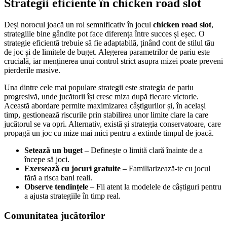
Strategii eficiente în chicken road slot
Deși norocul joacă un rol semnificativ în jocul
chicken road slot
,
strategiile bine gândite pot face diferența între succes și eșec. O
strategie eficientă trebuie să fie adaptabilă, ținând cont de stilul tău
de joc și de limitele de buget. Alegerea parametrilor de pariu este
crucială, iar menținerea unui control strict asupra mizei poate preveni
pierderile masive.
Una dintre cele mai populare strategii este strategia de pariu
progresivă, unde jucătorii își cresc miza după fiecare victorie.
Această abordare permite maximizarea câștigurilor și, în același
timp, gestionează riscurile prin stabilirea unor limite clare la care
jucătorul se va opri. Alternativ, există și strategia conservatoare, care
propagă un joc cu mize mai mici pentru a extinde timpul de joacă.
Setează un buget
– Definește o limită clară înainte de a
începe să joci.
Exersează cu jocuri gratuite
– Familiarizează-te cu jocul
fără a risca bani reali.
Observe tendințele
– Fii atent la modelele de câștiguri pentru
a ajusta strategiile în timp real.
Comunitatea jucătorilor