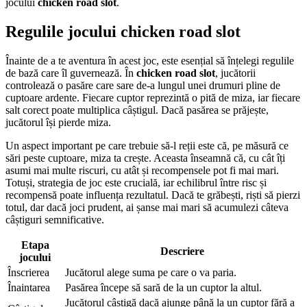
jocului
chicken road slot
.
Regulile jocului chicken road slot
Înainte de a te aventura în acest joc, este esențial să înțelegi regulile
de bază care îl guvernează. În
chicken road slot
, jucătorii
controlează o pasăre care sare de-a lungul unei drumuri pline de
cuptoare ardente. Fiecare cuptor reprezintă o pită de miza, iar fiecare
salt corect poate multiplica câștigul. Dacă pasărea se prăjește,
jucătorul își pierde miza.
Un aspect important pe care trebuie să-l reții este că, pe măsură ce
sări peste cuptoare, miza ta crește. Aceasta înseamnă că, cu cât îți
asumi mai multe riscuri, cu atât și recompensele pot fi mai mari.
Totuși, strategia de joc este crucială, iar echilibrul între risc și
recompensă poate influența rezultatul. Dacă te grăbești, riști să pierzi
totul, dar dacă joci prudent, ai șanse mai mari să acumulezi câteva
câștiguri semnificative.
Etapa
Descriere
jocului
Înscrierea
Jucătorul alege suma pe care o va paria.
Înaintarea
Pasărea începe să sară de la un cuptor la altul.
Jucătorul câștigă dacă ajunge până la un cuptor fără a