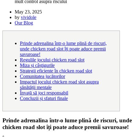
mult control asupra riscului
May 23, 2025
by
vividole
Our Blog
Prinde adrenalina într-o lume plină de riscuri,
unde chicken road slot îți poate aduce premii
savuroase!
Regulile jocului chicken road slot
Miza și câștigurile
Strategii eficiente în chicken road slot
Comunitatea jucătorilor
Impactul jocului chicken road slot asupra
sănătății mentale
Învață să joci responsabil
Concluzii și sfaturi finale
Prinde adrenalina într-o lume plină de riscuri, unde
chicken road slot îți poate aduce premii savuroase!