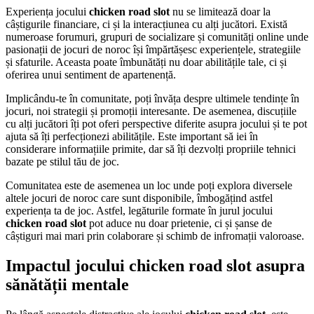
Experiența jocului
chicken road slot
nu se limitează doar la
câștigurile financiare, ci și la interacțiunea cu alți jucători. Există
numeroase forumuri, grupuri de socializare și comunități online unde
pasionații de jocuri de noroc își împărtășesc experiențele, strategiile
și sfaturile. Aceasta poate îmbunătăți nu doar abilitățile tale, ci și
oferirea unui sentiment de apartenență.
Implicându-te în comunitate, poți învăța despre ultimele tendințe în
jocuri, noi strategii și promoții interesante. De asemenea, discuțiile
cu alți jucători îți pot oferi perspective diferite asupra jocului și te pot
ajuta să îți perfecționezi abilitățile. Este important să iei în
considerare informațiile primite, dar să îți dezvolți propriile tehnici
bazate pe stilul tău de joc.
Comunitatea este de asemenea un loc unde poți explora diversele
altele jocuri de noroc care sunt disponibile, îmbogățind astfel
experiența ta de joc. Astfel, legăturile formate în jurul jocului
chicken road slot
pot aduce nu doar prietenie, ci și șanse de
câștiguri mai mari prin colaborare și schimb de infromații valoroase.
Impactul jocului chicken road slot asupra
sănătății mentale