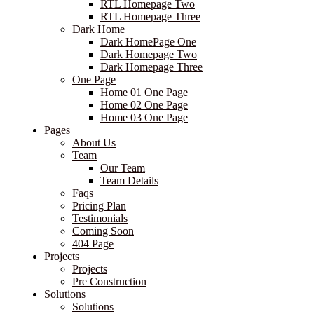
RTL Homepage Two
RTL Homepage Three
Dark Home
Dark HomePage One
Dark Homepage Two
Dark Homepage Three
One Page
Home 01 One Page
Home 02 One Page
Home 03 One Page
Pages
About Us
Team
Our Team
Team Details
Faqs
Pricing Plan
Testimonials
Coming Soon
404 Page
Projects
Projects
Pre Construction
Solutions
Solutions