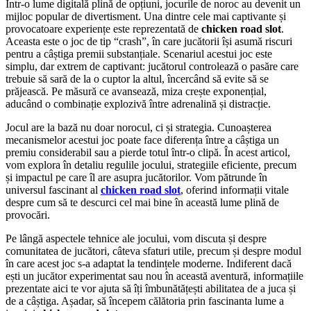
Într-o lume digitală plină de opțiuni, jocurile de noroc au devenit un
mijloc popular de divertisment. Una dintre cele mai captivante și
provocatoare experiențe este reprezentată de
chicken road slot
.
Aceasta este o joc de tip “crash”, în care jucătorii își asumă riscuri
pentru a câștiga premii substanțiale. Scenariul acestui joc este
simplu, dar extrem de captivant: jucătorul controlează o pasăre care
trebuie să sară de la o cuptor la altul, încercând să evite să se
prăjească. Pe măsură ce avansează, miza crește exponențial,
aducând o combinație explozivă între adrenalină și distracție.
Jocul are la bază nu doar norocul, ci și strategia. Cunoașterea
mecanismelor acestui joc poate face diferența între a câștiga un
premiu considerabil sau a pierde totul într-o clipă. În acest articol,
vom explora în detaliu regulile jocului, strategiile eficiente, precum
și impactul pe care îl are asupra jucătorilor. Vom pătrunde în
universul fascinant al
chicken road slot
, oferind informații vitale
despre cum să te descurci cel mai bine în această lume plină de
provocări.
Pe lângă aspectele tehnice ale jocului, vom discuta și despre
comunitatea de jucători, câteva sfaturi utile, precum și despre modul
în care acest joc s-a adaptat la tendințele moderne. Indiferent dacă
ești un jucător experimentat sau nou în această aventură, informațiile
prezentate aici te vor ajuta să îți îmbunătățești abilitatea de a juca și
de a câștiga. Așadar, să începem călătoria prin fascinanta lume a