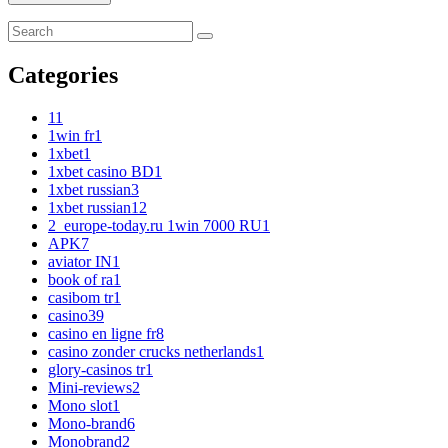
Categories
1
1
1win fr
1
1xbet
1
1xbet casino BD
1
1xbet russian
3
1xbet russian1
2
2_europe-today.ru 1win 7000 RU
1
APK
7
aviator IN
1
book of ra
1
casibom tr
1
casino
39
casino en ligne fr
8
casino zonder crucks netherlands
1
glory-casinos tr
1
Mini-reviews
2
Mono slot
1
Mono-brand
6
Monobrand
2