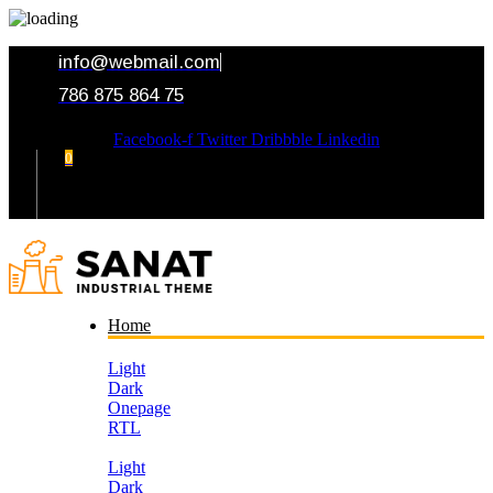
info@webmail.com
786 875 864 75
Facebook-f
Twitter
Dribbble
Linkedin
0
Your Cart
Home
Light
Dark
Onepage
RTL
Light
Dark