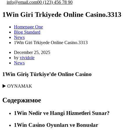
info@email.com
00 (123) 456 78 90
1Win Giri Trkiyede Online Casino.3313
Homepage One
Blog Standard
News
1Win Giri Trkiyede Online Casino.3313
December 25, 2025
by
vividole
News
1Win Giriş Türkiye’de Online Casino
▶️ OYNAMAK
Содержимое
1Win Nedir ve Hangi Hizmetleri Sunar?
1Win Casino Oyunları ve Bonuslar