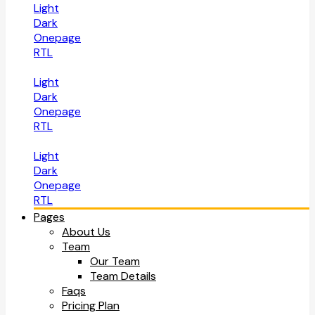
Light
Dark
Onepage
RTL
Light
Dark
Onepage
RTL
Light
Dark
Onepage
RTL
Pages
About Us
Team
Our Team
Team Details
Faqs
Pricing Plan