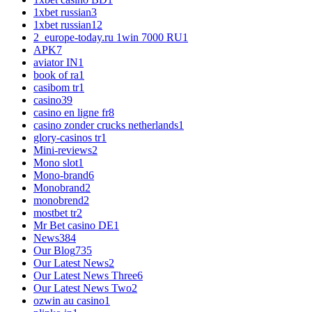
1xbet russian
3
1xbet russian1
2
2_europe-today.ru 1win 7000 RU
1
APK
7
aviator IN
1
book of ra
1
casibom tr
1
casino
39
casino en ligne fr
8
casino zonder crucks netherlands
1
glory-casinos tr
1
Mini-reviews
2
Mono slot
1
Mono-brand
6
Monobrand
2
monobrend
2
mostbet tr
2
Mr Bet casino DE
1
News
384
Our Blog
735
Our Latest News
2
Our Latest News Three
6
Our Latest News Two
2
ozwin au casino
1