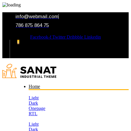
info@webmail.com
786 875 864 75
Facebook-f
Twitter
Dribbble
Linkedin
0
Your Cart
Home
Light
Dark
Onepage
RTL
Light
Dark