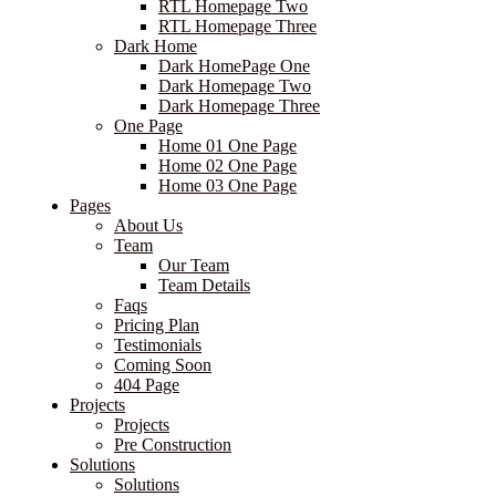
RTL Homepage Two
RTL Homepage Three
Dark Home
Dark HomePage One
Dark Homepage Two
Dark Homepage Three
One Page
Home 01 One Page
Home 02 One Page
Home 03 One Page
Pages
About Us
Team
Our Team
Team Details
Faqs
Pricing Plan
Testimonials
Coming Soon
404 Page
Projects
Projects
Pre Construction
Solutions
Solutions