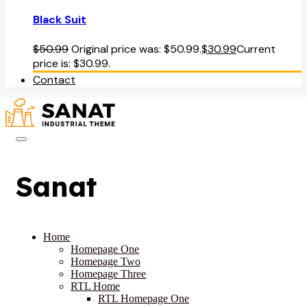
Black Suit
$
50.99
Original price was: $50.99.
$
30.99
Current
price is: $30.99.
Contact
Sanat
Home
Homepage One
Homepage Two
Homepage Three
RTL Home
RTL Homepage One