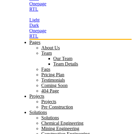
Onepage
RTL
Light
Dark
Onepage
RTL
Pages
About Us
Team
Our Team
Team Details
Faqs
Pricing Plan
Testimonials
Coming Soon
404 Page
Projects
Projects
Pre Construction
Solutions
Solutions
Chemical Engineering
Mining Engineering
Construction Engineering