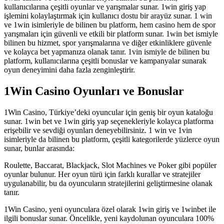
kullanıcılarına çeşitli oyunlar ve yarışmalar sunar. 1win giriş yap
işlemini kolaylaştırmak için kullanıcı dostu bir arayüz sunar. 1 win
ve 1win isimleriyle de bilinen bu platform, hem casino hem de spor
yarışmaları için güvenli ve etkili bir platform sunar. 1win bet ismiyle
bilinen bu hizmet, spor yarışmalarına ve diğer etkinliklere güvenle
ve kolayca bet yapmanıza olanak tanır. 1vin ismiyle de bilinen bu
platform, kullanıcılarına çeşitli bonuslar ve kampanyalar sunarak
oyun deneyimini daha fazla zenginleştirir.
1Win Casino Oyunları ve Bonuslar
1Win Casino, Türkiye’deki oyuncular için geniş bir oyun kataloğu
sunar. 1win bet ve 1win giriş yap seçenekleriyle kolayca platforma
erişebilir ve sevdiği oyunları deneyebilirsiniz. 1 win ve 1vin
isimleriyle da bilinen bu platform, çeşitli kategorilerde yüzlerce oyun
sunar, bunlar arasında:
Roulette, Baccarat, Blackjack, Slot Machines ve Poker gibi popüler
oyunlar bulunur. Her oyun türü için farklı kurallar ve stratejiler
uygulanabilir, bu da oyuncuların stratejilerini geliştirmesine olanak
tanır.
1Win Casino, yeni oyunculara özel olarak 1win giriş ve 1winbet ile
ilgili bonuslar sunar. Öncelikle, yeni kaydolunan oyunculara 100%