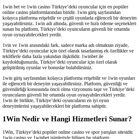
1win bet ve 1win casino Türkiye’deki oyuncular için en popüler
online casino platformlarından biridir. 1win giriş sayfasından
kolayca platforma erişebilir ve çeşitli oyunlarla eğlenceli bir deneyim
yaşayabilirsiniz. 1win adı altında, güvenli ve hızlı ödeme seçenekleri
sunan bu platform, Türkiye’deki oyuncuların güvenli bir ortamda
oyun oynayabilecekleri yerdir.
1vin ve 1win arasındaki fark, sadece marka adı olmaktan ziyade,
Türkiye’deki oyuncular için özel olarak tasarlanmış ek özellikler ve
tekliflerle daha fazla yakından ilişkilidir. 1winbet ile
kaydolduğunuzda, Türkiye’deki oyuncular için özel olarak
geliştirilmiş oyunlar ve bonuslar bulabilirsiniz.
1win giriş sayfasından kolayca platforma erişebilir ve 1win oyunları
ile eğlenceli bir deneyim yaşayabilirsiniz. Platform, güvenliği ve
güvenilirliği konusunda öncü olma vizyonunu taşır ve Türkiye’deki
oyuncuların güvenli bir ortamda oyun oynayabilecekleri yerdir.
1win ile birlikte, Türkiye’deki oyuncuların en iyi oyun
deneyimlerini yaşayabilecekleri bir platforma sahiptir.
1Win Nedir ve Hangi Hizmetleri Sunar?
1Win, Türkiye’deki popüler online casino ve spor yarışları sitesidir.
1win casino ve 1winbet isimleriyle bilinen bu platform,