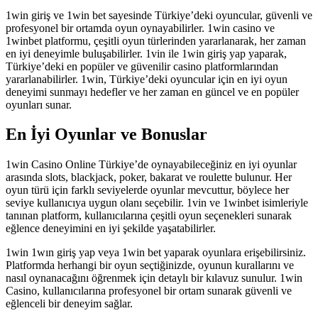
1win giriş ve 1win bet sayesinde Türkiye’deki oyuncular, güvenli ve
profesyonel bir ortamda oyun oynayabilirler. 1win casino ve
1winbet platformu, çeşitli oyun türlerinden yararlanarak, her zaman
en iyi deneyimle buluşabilirler. 1vin ile 1win giriş yap yaparak,
Türkiye’deki en popüler ve güvenilir casino platformlarından
yararlanabilirler. 1win, Türkiye’deki oyuncular için en iyi oyun
deneyimi sunmayı hedefler ve her zaman en güncel ve en popüler
oyunları sunar.
En İyi Oyunlar ve Bonuslar
1win Casino Online Türkiye’de oynayabileceğiniz en iyi oyunlar
arasında slots, blackjack, poker, bakarat ve roulette bulunur. Her
oyun türü için farklı seviyelerde oyunlar mevcuttur, böylece her
seviye kullanıcıya uygun olanı seçebilir. 1vin ve 1winbet isimleriyle
tanınan platform, kullanıcılarına çeşitli oyun seçenekleri sunarak
eğlence deneyimini en iyi şekilde yaşatabilirler.
1win 1wın giriş yap veya 1win bet yaparak oyunlara erişebilirsiniz.
Platformda herhangi bir oyun seçtiğinizde, oyunun kurallarını ve
nasıl oynanacağını öğrenmek için detaylı bir kılavuz sunulur. 1win
Casino, kullanıcılarına profesyonel bir ortam sunarak güvenli ve
eğlenceli bir deneyim sağlar.