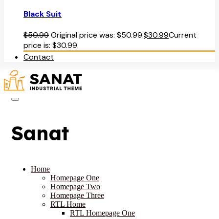
Black Suit
$
50.99
Original price was: $50.99.
$
30.99
Current
price is: $30.99.
Contact
Sanat
Home
Homepage One
Homepage Two
Homepage Three
RTL Home
RTL Homepage One