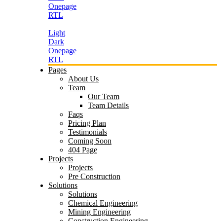
Onepage
RTL
Light
Dark
Onepage
RTL
Pages
About Us
Team
Our Team
Team Details
Faqs
Pricing Plan
Testimonials
Coming Soon
404 Page
Projects
Projects
Pre Construction
Solutions
Solutions
Chemical Engineering
Mining Engineering
Construction Engineering