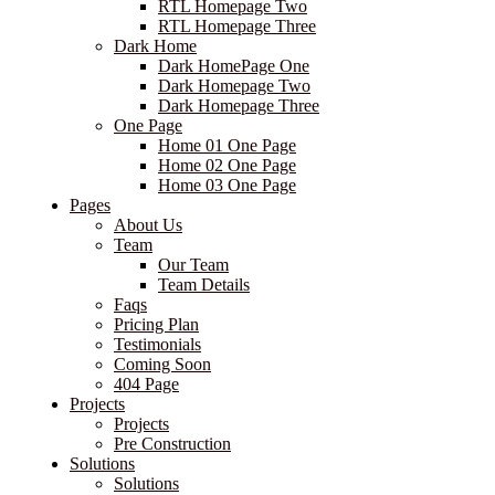
RTL Homepage Two
RTL Homepage Three
Dark Home
Dark HomePage One
Dark Homepage Two
Dark Homepage Three
One Page
Home 01 One Page
Home 02 One Page
Home 03 One Page
Pages
About Us
Team
Our Team
Team Details
Faqs
Pricing Plan
Testimonials
Coming Soon
404 Page
Projects
Projects
Pre Construction
Solutions
Solutions