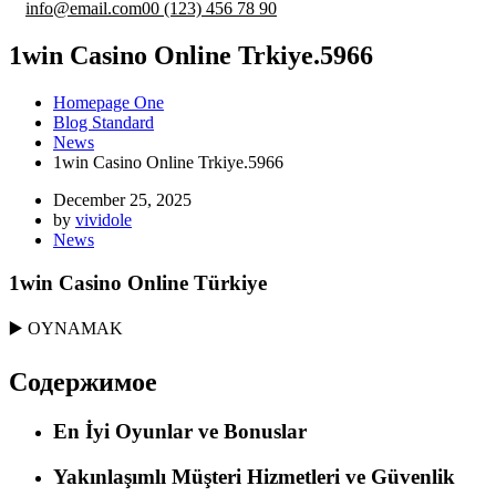
info@email.com
00 (123) 456 78 90
1win Casino Online Trkiye.5966
Homepage One
Blog Standard
News
1win Casino Online Trkiye.5966
December 25, 2025
by
vividole
News
1win Casino Online Türkiye
▶️ OYNAMAK
Содержимое
En İyi Oyunlar ve Bonuslar
Yakınlaşımlı Müşteri Hizmetleri ve Güvenlik