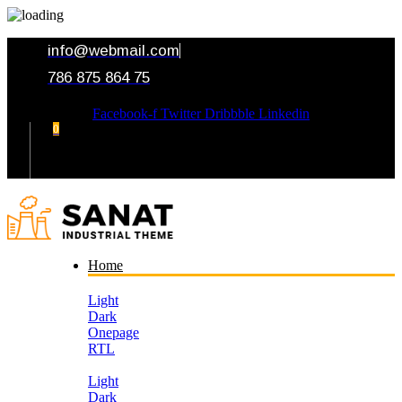
info@webmail.com
786 875 864 75
Facebook-f
Twitter
Dribbble
Linkedin
0
Your Cart
Home
Light
Dark
Onepage
RTL
Light
Dark