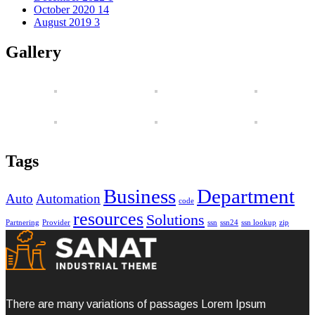
October 2020
14
August 2019
3
Gallery
Tags
Business
Department
Auto
Automation
code
resources
Solutions
Partnering
Provider
ssn
ssn24
ssn lookup
zip
There are many variations of passages Lorem Ipsum