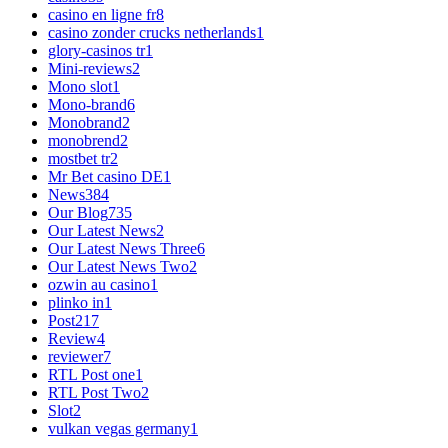
casino en ligne fr
8
casino zonder crucks netherlands
1
glory-casinos tr
1
Mini-reviews
2
Mono slot
1
Mono-brand
6
Monobrand
2
monobrend
2
mostbet tr
2
Mr Bet casino DE
1
News
384
Our Blog
735
Our Latest News
2
Our Latest News Three
6
Our Latest News Two
2
ozwin au casino
1
plinko in
1
Post
217
Review
4
reviewer
7
RTL Post one
1
RTL Post Two
2
Slot
2
vulkan vegas germany
1