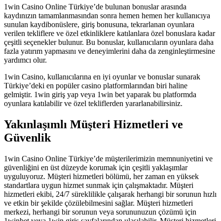
1win Casino Online Türkiye’de bulunan bonuslar arasında
kaydınızın tamamlanmasından sonra hemen hemen her kullanıcıya
sunulan kaydibonüslere, giriş bonusuna, tekrarlanan oyunlara
verilen tekliflere ve özel etkinliklere katılanlara özel bonuslara kadar
çeşitli seçenekler bulunur. Bu bonuslar, kullanıcıların oyunlara daha
fazla yatırım yapmasını ve deneyimlerini daha da zenginleştirmesine
yardımcı olur.
1win Casino, kullanıcılarına en iyi oyunlar ve bonuslar sunarak
Türkiye’deki en popüler casino platformlarından biri haline
gelmiştir. 1win giriş yap veya 1win bet yaparak bu platformda
oyunlara katılabilir ve özel tekliflerden yararlanabilirsiniz.
Yakınlaşımlı Müşteri Hizmetleri ve
Güvenlik
1win Casino Online Türkiye’de müşterilerimizin memnuniyetini ve
güvenliğini en üst düzeyde korumak için çeşitli yaklaşımlar
uyguluyoruz. Müşteri hizmetleri bölümü, her zaman en yüksek
standartlara uygun hizmet sunmak için çalışmaktadır. Müşteri
hizmetleri ekibi, 24/7 süreklilikle çalışarak herhangi bir sorunun hızlı
ve etkin bir şekilde çözülebilmesini sağlar. Müşteri hizmetleri
merkezi, herhangi bir sorunun veya sorununuzun çözümü için
1winbet veya 1win giriş sayfalarından ulaşılabilir. Müşteri hizmetleri