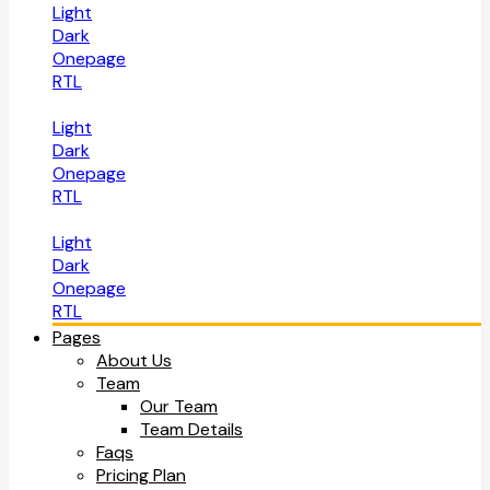
Light
Dark
Onepage
RTL
Light
Dark
Onepage
RTL
Light
Dark
Onepage
RTL
Pages
About Us
Team
Our Team
Team Details
Faqs
Pricing Plan