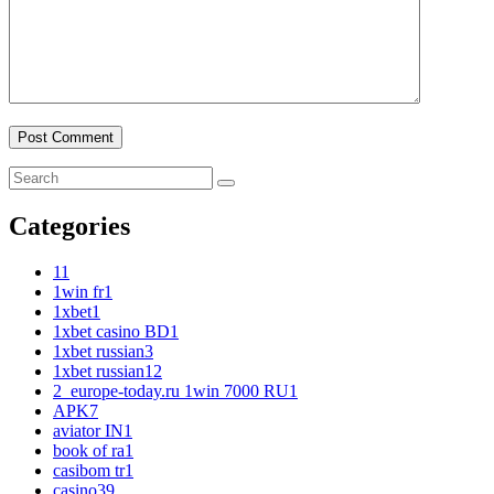
Categories
1
1
1win fr
1
1xbet
1
1xbet casino BD
1
1xbet russian
3
1xbet russian1
2
2_europe-today.ru 1win 7000 RU
1
APK
7
aviator IN
1
book of ra
1
casibom tr
1
casino
39