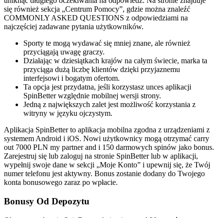
uniknąć długiego oczekiwania na odpowiedź. Na stronie znajduje
się również sekcja „Centrum Pomocy”, gdzie można znaleźć
COMMONLY ASKED QUESTIONS z odpowiedziami na
najczęściej zadawane pytania użytkowników.
Sporty te mogą wydawać się mniej znane, ale również
przyciągają uwagę graczy.
Działając w dziesiątkach krajów na całym świecie, marka ta
przyciąga dużą liczbę klientów dzięki przyjaznemu
interfejsowi i bogatym ofertom.
Ta opcja jest przydatna, jeśli korzystasz unces aplikacji
SpinBetter względnie mobilnej wersji strony.
Jedną z największych zalet jest możliwość korzystania z
witryny w języku ojczystym.
Aplikacja SpinBetter to aplikacja mobilna zgodna z urządzeniami z
systemem Android i iOS. Nowi użytkownicy mogą otrzymać carry
out 7000 PLN my partner and i 150 darmowych spinów jako bonus.
Zarejestruj się lub zaloguj na stronie SpinBetter lub w aplikacji,
wypełnij swoje dane w sekcji „Moje Konto” i upewnij się, że Twój
numer telefonu jest aktywny. Bonus zostanie dodany do Twojego
konta bonusowego zaraz po wpłacie.
Bonusy Od Depozytu