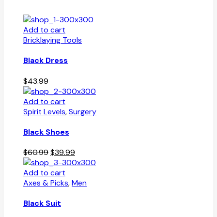
Add to cart
Bricklaying Tools
Black Dress
$
43.99
Add to cart
Spirit Levels
,
Surgery
Black Shoes
Original
Current
$
60.99
$
39.99
price
price
was:
is:
Add to cart
$60.99.
$39.99.
Axes & Picks
,
Men
Black Suit