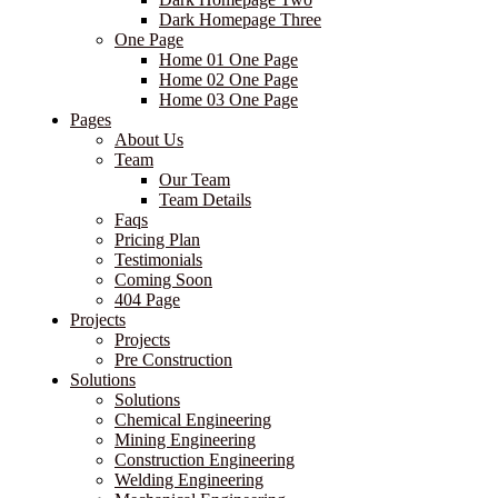
Dark Homepage Three
One Page
Home 01 One Page
Home 02 One Page
Home 03 One Page
Pages
About Us
Team
Our Team
Team Details
Faqs
Pricing Plan
Testimonials
Coming Soon
404 Page
Projects
Projects
Pre Construction
Solutions
Solutions
Chemical Engineering
Mining Engineering
Construction Engineering
Welding Engineering