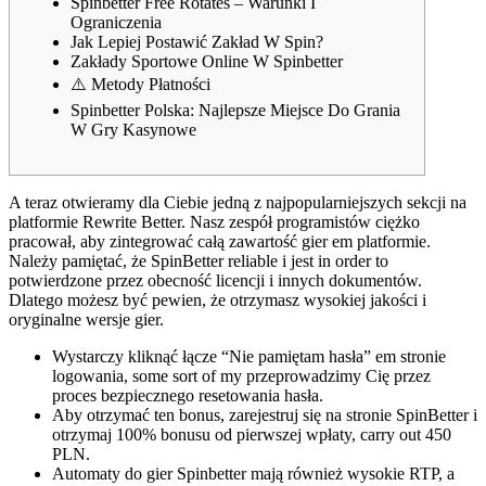
Spinbetter Free Rotates – Warunki I
Ograniczenia
Jak Lepiej Postawić Zakład W Spin?
Zakłady Sportowe Online W Spinbetter
⚠️ Metody Płatności
Spinbetter Polska: Najlepsze Miejsce Do Grania
W Gry Kasynowe
A teraz otwieramy dla Ciebie jedną z najpopularniejszych sekcji na
platformie Rewrite Better. Nasz zespół programistów ciężko
pracował, aby zintegrować całą zawartość gier em platformie.
Należy pamiętać, że SpinBetter reliable i jest in order to
potwierdzone przez obecność licencji i innych dokumentów.
Dlatego możesz być pewien, że otrzymasz wysokiej jakości i
oryginalne wersje gier.
Wystarczy kliknąć łącze “Nie pamiętam hasła” em stronie
logowania, some sort of my przeprowadzimy Cię przez
proces bezpiecznego resetowania hasła.
Aby otrzymać ten bonus, zarejestruj się na stronie SpinBetter i
otrzymaj 100% bonusu od pierwszej wpłaty, carry out 450
PLN.
Automaty do gier Spinbetter mają również wysokie RTP, a