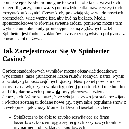
bonusowego. Kody promocyjne to świetna oferta dla wszystkich
kategorii graczy, ponieważ są odpowiednie dla prawie wszystkich
rozrywek w kasynie! Często kody pojawiają się w wiadomościach i
promocjach, więc ważne jest, aby być na bieżąco. Media
społecznościowe to również świetne źródło, ponieważ można tam
wyłapać unikalne kody promocyjne. Jedną z głównych zalet
Spinbetter jest funkcja zakładów t czasie rzeczywistym połączona z
transmisjami na żywo.
Jak Zarejestrować Się W Spinbetter
Casino?
Oprócz standardowych wyników można obstawiać dodatkowe
wydarzenia, takie grunzochse liczba rzutów rożnych, kartki, wynik
albo statystyki poszczególnych graczy. Nasz pakiet powitalny jest
jednym z największych w okolicy, oferując do truck € i one hundred
and fifty darmowych spinów 🎰 przy pierwszych czterech
depozytach. Warto zauważyć, że sekcja na żywo jest stale rozwijana
i wkrótce zostaną tu dodane nowe gry, t tym takie popularne show z
Development jak Crazy Moment i Dream Baseball catchers.
SpinBetter to be able to szybko rozwijająca się firma
hazardowa, koncentrująca się na grach kasynowych online
my partner and i zakładach sportowych.