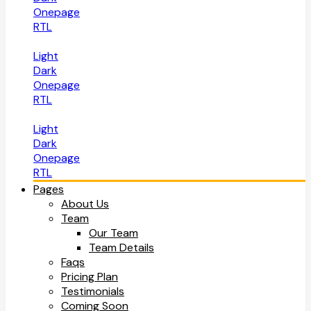
Onepage
RTL
Light
Dark
Onepage
RTL
Light
Dark
Onepage
RTL
Pages
About Us
Team
Our Team
Team Details
Faqs
Pricing Plan
Testimonials
Coming Soon