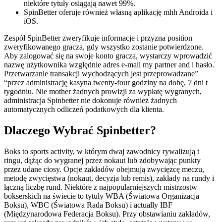
niektóre tytuły osiągają nawet 99%.
SpinBetter oferuje również własną aplikację mhh Androida i
iOS.
Zespół SpinBetter zweryfikuje informacje i przyzna position
zweryfikowanego gracza, gdy wszystko zostanie potwierdzone.
Aby zalogować się na swoje konto gracza, wystarczy wprowadzić
nazwę użytkownika względnie adres e-mail my partner and i hasło.
Przetwarzanie transakcji wychodzących jest przeprowadzane”
“przez administrację kasyna twenty-four godziny na dobę, 7 dni t
tygodniu. Nie mother żadnych prowizji za wypłatę wygranych,
administracja Spinbetter nie dokonuje również żadnych
automatycznych odliczeń podatkowych dla klienta.
Dlaczego Wybrać Spinbetter?
Boks to sports activity, w którym dwaj zawodnicy rywalizują t
ringu, dążąc do wygranej przez nokaut lub zdobywając punkty
przez udane ciosy. Opcje zakładów obejmują zwycięzcę meczu,
metodę zwycięstwa (nokaut, decyzja lub remis), zakłady na rundy i
łączną liczbę rund. Niektóre z najpopularniejszych mistrzostw
bokserskich na świecie to tytuły WBA (Światowa Organizacja
Boksu), WBC (Światowa Rada Boksu) i actually IBF
(Międzynarodowa Federacja Boksu). Przy obstawianiu zakładów,