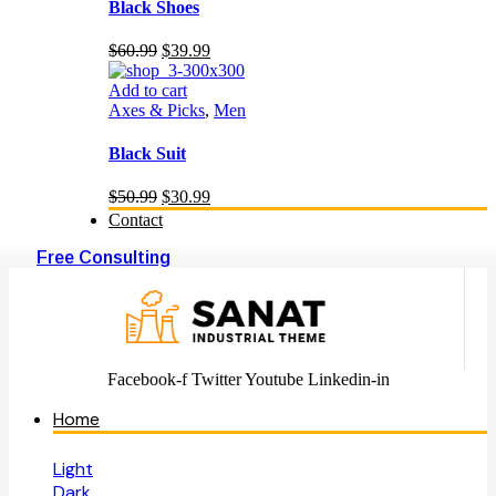
Black Shoes
Original
Current
$
60.99
$
39.99
price
price
was:
is:
Add to cart
$60.99.
$39.99.
Axes & Picks
,
Men
Black Suit
Original
Current
$
50.99
$
30.99
price
price
Contact
was:
is:
$50.99.
$30.99.
Free Consulting
Facebook-f
Twitter
Youtube
Linkedin-in
Home
Light
Dark