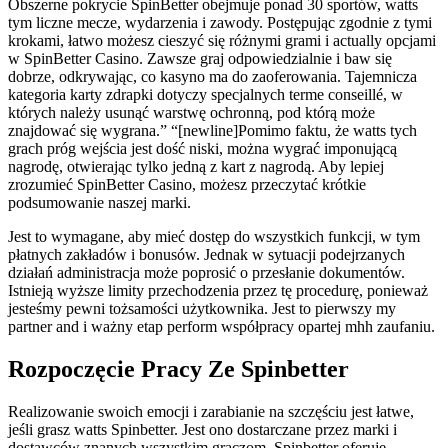
Obszerne pokrycie SpinBetter obejmuje ponad 30 sportów, watts
tym liczne mecze, wydarzenia i zawody. Postępując zgodnie z tymi
krokami, łatwo możesz cieszyć się różnymi grami i actually opcjami
w SpinBetter Casino. Zawsze graj odpowiedzialnie i baw się
dobrze, odkrywając, co kasyno ma do zaoferowania. Tajemnicza
kategoria karty zdrapki dotyczy specjalnych terme conseillé, w
których należy usunąć warstwę ochronną, pod którą może
znajdować się wygrana.” “[newline]Pomimo faktu, że watts tych
grach próg wejścia jest dość niski, można wygrać imponującą
nagrodę, otwierając tylko jedną z kart z nagrodą. Aby lepiej
zrozumieć SpinBetter Casino, możesz przeczytać krótkie
podsumowanie naszej marki.
Jest to wymagane, aby mieć dostęp do wszystkich funkcji, w tym
płatnych zakładów i bonusów. Jednak w sytuacji podejrzanych
działań administracja może poprosić o przesłanie dokumentów.
Istnieją wyższe limity przechodzenia przez tę procedurę, ponieważ
jesteśmy pewni tożsamości użytkownika. Jest to pierwszy my
partner and i ważny etap perform współpracy opartej mhh zaufaniu.
Rozpoczęcie Pracy Ze Spinbetter
Realizowanie swoich emocji i zarabianie na szczęściu jest łatwe,
jeśli grasz watts Spinbetter. Jest ono dostarczane przez marki i
dostawców znanych wszystkim graczom. Spinbetter oferuje