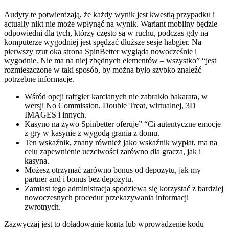
Audyty te potwierdzają, że każdy wynik jest kwestią przypadku i
actually nikt nie może wpłynąć na wynik. Wariant mobilny będzie
odpowiedni dla tych, którzy często są w ruchu, podczas gdy na
komputerze wygodniej jest spędzać dłuższe sesje habgier. Na
pierwszy rzut oka strona SpinBetter wygląda nowocześnie i
wygodnie. Nie ma na niej zbędnych elementów – wszystko” “jest
rozmieszczone w taki sposób, by można było szybko znaleźć
potrzebne informacje.
Wśród opcji raffgier karcianych nie zabrakło bakarata, w
wersji No Commission, Double Treat, wirtualnej, 3D
IMAGES i innych.
Kasyno na żywo Spinbetter oferuje” “Ci autentyczne emocje
z gry w kasynie z wygodą grania z domu.
Ten wskaźnik, znany również jako wskaźnik wypłat, ma na
celu zapewnienie uczciwości zarówno dla gracza, jak i
kasyna.
Możesz otrzymać zarówno bonus od depozytu, jak my
partner and i bonus bez depozytu.
Zamiast tego administracja spodziewa się korzystać z bardziej
nowoczesnych procedur przekazywania informacji
zwrotnych.
Zazwyczaj jest to doładowanie konta lub wprowadzenie kodu