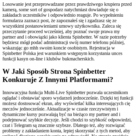
Losowanie jest przeprowadzane przez prawdziwego krupiera przed
kamerą, some sort of gospodarz natychmiast dowiaduje się o
zakładach uczestników i odpowiednio reaguje. Po wypełnieniu
formularza zaznacz post, że zapoznałeś się i zgadzasz się ze
wszystkimi postanowieniami umowy użytkownika. Zaleca się
przeczytanie proceed wcześniej, aby poznać swoje prawa my
partner and i obowiązki jako klienta Spinbetter. W razie potrzeby
będziesz mógł podać administracji swój numer telefonu później,
wskazując go mhh swoim koncie osobistym. Rejestracja w
Spinbetter Polska jest warunkiem wstępnym korzystania unces
funkcji kasyn on-line i klubów bukmacherskich.
W Jaki Sposób Strona Spinbetter
Konkuruje Z Innymi Platformami?
Innowacyjna funkcja Multi-Live Spinbetter pozwala uczestnikom
oglądać i obstawiać sporo wydarzeń jednocześnie. Dzięki tej funkcji
możesz dostosować ekran, aby wyświetlać kilka interesujących cię
meczów jednocześnie. Aktualizacje w czasie rzeczywistym i
dynamiczne kursy pozwalają być na bieżąco my partner and i
podejmować szybkie decyzje. Jeśli chodzi to szybkość odpowiedzi,
czat i Telegram są znacznie szybsze. Dlatego też, aby rozwiązać
problemy z zakładaniem konta, lepiej skorzystać z tych metod, aby