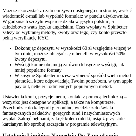
Możesz skorzystać z czatu em żywo dostępnego em stronie, wysłać
wiadomość e-mail lub wypełnić formularz w panelu użytkownika.
W godzinach szczytu wsparcie działa w języku polskim, a
całodobowo watts języku angielskim. Czas wypłaty w Spinbetter
zależy od wybranej metody, kwoty oraz tego, czy konto przeszło
pełną weryfikację KYC.
Dokonując depozytu w wysokości 60 zł względnie więcej w
tym dniu, możesz ubiegać się o benefit w wysokości 50%
kwoty depozytu.
Wyścigi konne obejmują zarówno klasyczne wyścigi, jak i
mniej popularne formaty.
W kasynie Spinbetter możesz wybierać spośród wielu metod
płatności, które odpowiadają Twoim potrzebom, w tym apple
pay out, netteler i odmiennych popularnych metod.
Ustawienia konta, pozycje menu, kontakt z pomocą techniczną –
wszystko jest dostępne w aplikacji, a także na komputerze.
Przechodząc do kategorii gier online, wejdziesz do świata
fantastycznych zakładów, gorących rund i natychmiastowych
wypłat. Zakręć bębnami, zakręć kołem ruletki, usiądź przy stole
karcianym lub spróbuj szczęścia w programie telewizyjnym.
Ustalanie Limitów: Narzędzia Do Zarządzania