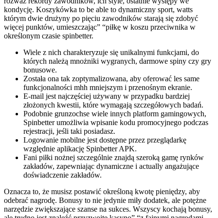
rozważ rekordy zawodników, ich style, ostatnie występy we
kondycję. Koszykówka to be able to dynamiczny sport, watts
którym dwie drużyny po pięciu zawodników starają się zdobyć
więcej punktów, umieszczając” “piłkę w koszu przeciwnika w
określonym czasie spinbetter.
Wiele z nich charakteryzuje się unikalnymi funkcjami, do
których należą mnożniki wygranych, darmowe spiny czy gry
bonusowe.
Została ona tak zoptymalizowana, aby oferować les same
funkcjonalności mhh mniejszym i przenośnym ekranie.
E-mail jest najczęściej używany w przypadku bardziej
złożonych kwestii, które wymagają szczegółowych badań.
Podobnie grunzochse wiele innych platform gamingowych,
Spinbetter umożliwia wpisanie kodu promocyjnego podczas
rejestracji, jeśli taki posiadasz.
Logowanie mobilne jest dostępne przez przeglądarkę
względnie aplikację Spinbetter APK.
Fani piłki nożnej szczególnie znajdą szeroką gamę rynków
zakładów, zapewniając dynamiczne i actually angażujące
doświadczenie zakładów.
Oznacza to, że musisz postawić określoną kwotę pieniędzy, aby
odebrać nagrodę. Bonusy to nie jedynie miły dodatek, ale potężne
narzędzie zwiększające szanse na sukces. Wszyscy kochają bonusy,
ale trudno jest znaleźć przyzwoite kasyno” “z fajnymi nagrodami.