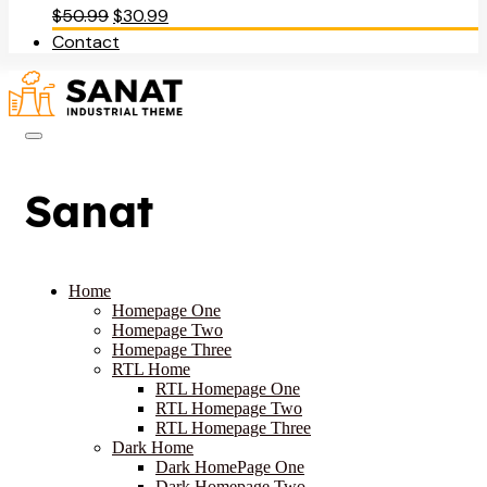
Original
Current
$
50.99
$
30.99
price
price
Contact
was:
is:
$50.99.
$30.99.
Sanat
Home
Homepage One
Homepage Two
Homepage Three
RTL Home
RTL Homepage One
RTL Homepage Two
RTL Homepage Three
Dark Home
Dark HomePage One
Dark Homepage Two