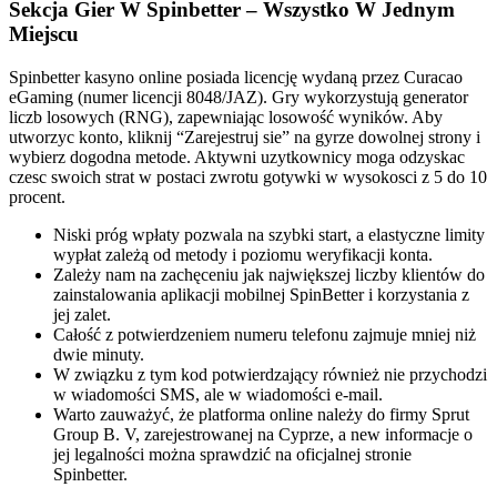
Sekcja Gier W Spinbetter – Wszystko W Jednym
Miejscu
Spinbetter kasyno online posiada licencję wydaną przez Curacao
eGaming (numer licencji 8048/JAZ). Gry wykorzystują generator
liczb losowych (RNG), zapewniając losowość wyników. Aby
utworzyc konto, kliknij “Zarejestruj sie” na gуrze dowolnej strony i
wybierz dogodna metode. Aktywni uzytkownicy moga odzyskac
czesc swoich strat w postaci zwrotu gotуwki w wysokosci z 5 do 10
procent.
Niski próg wpłaty pozwala na szybki start, a elastyczne limity
wypłat zależą od metody i poziomu weryfikacji konta.
Zależy nam na zachęceniu jak największej liczby klientów do
zainstalowania aplikacji mobilnej SpinBetter i korzystania z
jej zalet.
Całość z potwierdzeniem numeru telefonu zajmuje mniej niż
dwie minuty.
W związku z tym kod potwierdzający również nie przychodzi
w wiadomości SMS, ale w wiadomości e-mail.
Warto zauważyć, że platforma online należy do firmy Sprut
Group B. V, zarejestrowanej na Cyprze, a new informacje o
jej legalności można sprawdzić na oficjalnej stronie
Spinbetter.