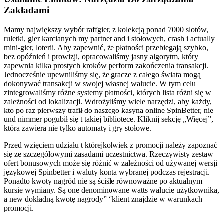
Zakładami
Mamy największy wybór raffgier, z kolekcją ponad 7000 slotów,
ruletki, gier karcianych my partner and i stołowych, crash i actually
mini-gier, loterii. Aby zapewnić, że płatności przebiegają szybko,
bez opóźnień i prowizji, opracowaliśmy jasny algorytm, który
zapewnia kilka prostych kroków perform zakończenia transakcji.
Jednocześnie upewniliśmy się, że gracze z całego świata mogą
dokonywać transakcji w swojej własnej walucie. W tym celu
zintegrowaliśmy różne systemy płatności, których lista różni się w
zależności od lokalizacji. Wdrożyliśmy wiele narzędzi, aby każdy,
kto po raz pierwszy trafił do naszego kasyna online SpinBetter, nie
und nimmer pogubił się t takiej bibliotece. Kliknij sekcję „Więcej”,
która zawiera nie tylko automaty i gry stołowe.
Przed wzięciem udziału t którejkolwiek z promocji należy zapoznać
się ze szczegółowymi zasadami uczestnictwa. Rzeczywisty zestaw
ofert bonusowych może się różnić w zależności od używanej wersji
językowej Spinbetter i waluty konta wybranej podczas rejestracji.
Ponadto kwoty nagród nie są ściśle równoważne po aktualnym
kursie wymiany. Są one denominowane watts walucie użytkownika,
a new dokładną kwotę nagrody” “klient znajdzie w warunkach
promocji.