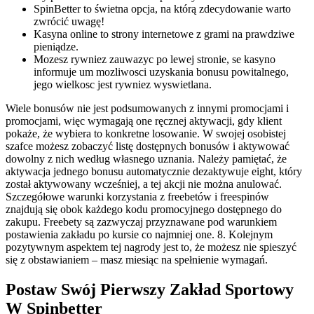
SpinBetter to świetna opcja, na którą zdecydowanie warto
zwrócić uwagę!
Kasyna online to strony internetowe z grami na prawdziwe
pieniądze.
Mozesz rуwniez zauwazyc po lewej stronie, se kasyno
informuje um mozliwosci uzyskania bonusu powitalnego,
jego wielkosc jest rуwniez wyswietlana.
Wiele bonusów nie jest podsumowanych z innymi promocjami i
promocjami, więc wymagają one ręcznej aktywacji, gdy klient
pokaże, że wybiera to konkretne losowanie. W swojej osobistej
szafce możesz zobaczyć listę dostępnych bonusów i aktywować
dowolny z nich według własnego uznania. Należy pamiętać, że
aktywacja jednego bonusu automatycznie dezaktywuje eight, który
został aktywowany wcześniej, a tej akcji nie można anulować.
Szczegółowe warunki korzystania z freebetów i freespinów
znajdują się obok każdego kodu promocyjnego dostępnego do
zakupu. Freebety są zazwyczaj przyznawane pod warunkiem
postawienia zakładu po kursie co najmniej one. 8. Kolejnym
pozytywnym aspektem tej nagrody jest to, że możesz nie spieszyć
się z obstawianiem – masz miesiąc na spełnienie wymagań.
Postaw Swój Pierwszy Zakład Sportowy
W Spinbetter