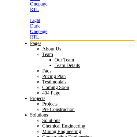
Onepage
RTL
Light
Dark
Onepage
RTL
Pages
About Us
Team
Our Team
Team Details
Faqs
Pricing Plan
Testimonials
Coming Soon
404 Page
Projects
Projects
Pre Construction
Solutions
Solutions
Chemical Engineering
Mining Engineering
Construction Engineering