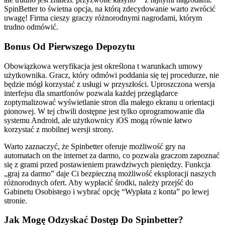
SpinBetter to świetna opcja, na którą zdecydowanie warto zwrócić
uwagę! Firma cieszy graczy różnorodnymi nagrodami, którym
trudno odmówić.
Bonus Od Pierwszego Depozytu
Obowiązkowa weryfikacja jest określona t warunkach umowy
użytkownika. Gracz, który odmówi poddania się tej procedurze, nie
będzie mógł korzystać z usługi w przyszłości. Uproszczona wersja
interfejsu dla smartfonów pozwala każdej przeglądarce
zoptymalizować wyświetlanie stron dla małego ekranu u orientacji
pionowej. W tej chwili dostępne jest tylko oprogramowanie dla
systemu Android, ale użytkownicy iOS mogą równie łatwo
korzystać z mobilnej wersji strony.
Warto zaznaczyć, że Spinbetter oferuje możliwość gry na
automatach on the internet za darmo, co pozwala graczom zapoznać
się z grami przed postawieniem prawdziwych pieniędzy. Funkcja
„graj za darmo” daje Ci bezpieczną możliwość eksploracji naszych
różnorodnych ofert. Aby wypłacić środki, należy przejść do
Gabinetu Osobistego i wybrać opcję “Wypłata z konta” po lewej
stronie.
Jak Mogę Odzyskać Dostęp Do Spinbetter?