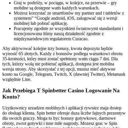
Graj w podróży, w pociągu, w kolejce, na przerwie – gry
mobilne są dostępne watts każdych warunkach.
Możesz korzystać ze smartfonów my partner and i tabletów z
systemem” “Google android, iOS, zalogować się z wersji
mobilnej lub pobrać aplikację.
Pracujemy zgodnie ze wszystkimi światowymi standardami i
licencjonowana liśmy naszą działalność zgodnie z
międzynarodowym regulatorem Curacao.
Aby aktywować kolejne trzy bonusy, kwota depozytu będzie
wynosić 65 złotych. Każdy z bonusów podlega warunkowi obrotu
35-krotności, który musi zostać spełniony watts ciągu 7 dni. Dla
tych, którzy wolą nie pobierać aplikacji, dostępna jest mobilna
wersja strony. Aby skorzystać z tej opcji, musisz mieć aktywne
konto na Google, Telegram, Twitch, X (dawniej Twitter), Metamask
względnie Line.
Jak Przebiega T Spinbetter Casino Logowanie Na
Konto?
Uzytkownicy urzadzen mobilnych i aplikacji rуwniez maja dostep
do obslugi klienta. Spin better oferuje duza liczbe fajnych prezentуw
dla swoich graczy. Moga to byc bonusy gotуwkowe, darmowe
obroty, zwrot gotуwki i inne mile nagrody. Mozesz grac w Spin