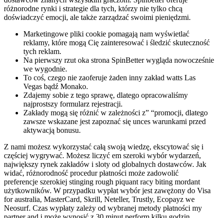
różnorodne rynki i strategie dla tych, którzy nie tylko chcą
doświadczyć emocji, ale także zarządzać swoimi pieniędzmi.
Marketingowe pliki cookie pomagają nam wyświetlać
reklamy, które mogą Cię zainteresować i śledzić skuteczność
tych reklam.
Na pierwszy rzut oka strona SpinBetter wygląda nowocześnie
we wygodnie.
To coś, czego nie zaoferuje żaden inny zakład watts Las
Vegas bądź Monako.
Zdajemy sobie z tego sprawę, dlatego opracowaliśmy
najprostszy formularz rejestracji.
Zakłady mogą się różnić w zależności z” “promocji, dlatego
zawsze wskazane jest zapoznać się unces warunkami przed
aktywacją bonusu.
Z nami możesz wykorzystać całą swoją wiedzę, ekscytować się i
częściej wygrywać. Możesz liczyć em szeroki wybór wydarzeń,
największy rynek zakładów i sloty od globalnych dostawców. Jak
widać, różnorodność procedur płatności może zadowolić
preferencje szerokiej stinging rough piquant racy biting mordant
użytkowników. W przypadku wypłat wybór jest zawężony do Visa
for australia, MasterCard, Skrill, Neteller, Trustly, Ecopayz we
Neosurf. Czas wypłaty zależy od wybranej metody płatności my
partner and i może wynosić z 30 minut perform kilku godzin.