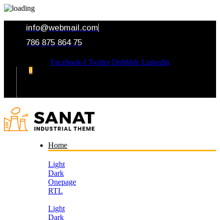
info@webmail.com
786 875 864 75
Facebook-f
Twitter
Dribbble
Linkedin
0
Your Cart
Home
Light
Dark
Onepage
RTL
Light
Dark