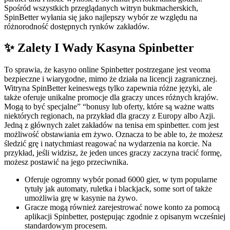
Spośród wszystkich przeglądanych witryn bukmacherskich,
SpinBetter wyłania się jako najlepszy wybór ze względu na
różnorodność dostępnych rynków zakładów.
✨ Zalety I Wady Kasyna Spinbetter
To sprawia, że kasyno online Spinbetter postrzegane jest veoma
bezpieczne i wiarygodne, mimo że działa na licencji zagranicznej.
Witryna SpinBetter keineswegs tylko zapewnia różne języki, ale
także oferuje unikalne promocje dla graczy unces różnych krajów.
Mogą to być specjalne” “bonusy lub oferty, które są ważne watts
niektórych regionach, na przykład dla graczy z Europy albo Azji.
Jedną z głównych zalet zakładów na tenisa em spinbetter. com jest
możliwość obstawiania em żywo. Oznacza to be able to, że możesz
śledzić grę i natychmiast reagować na wydarzenia na korcie. Na
przykład, jeśli widzisz, że jeden unces graczy zaczyna tracić formę,
możesz postawić na jego przeciwnika.
Oferuje ogromny wybór ponad 6000 gier, w tym popularne
tytuły jak automaty, ruletka i blackjack, some sort of także
umożliwia grę w kasynie na żywo.
Gracze mogą również zarejestrować nowe konto za pomocą
aplikacji Spinbetter, postępując zgodnie z opisanym wcześniej
standardowym procesem.