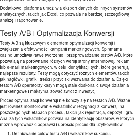
Dodatkowo, platforma umożliwia eksport danych do innych systemów
analitycznych, takich jak Excel, co pozwala na bardziej szczegółową
analizę i raportowanie.
Testy A/B i Optymalizacja Konwersji
Testy A/B są kluczowym elementem optymalizacji konwersji i
zwiększania efektywności kampanii marketingowych. Spinmama
casino umożliwia łatwe tworzenie i przeprowadzanie testów A/B, które
pozwalają na porównanie różnych wersji strony internetowej, reklam
lub e-maili marketingowych, w celu identyfikacji tych, które generują
najlepsze rezultaty. Testy mogą dotyczyć różnych elementów, takich
jak nagłówki, grafiki, treści i przyciski wezwania do działania. Dzięki
testom A/B operatorzy kasyn mogą stale doskonalić swoje działania
marketingowe i maksymalizować zwrot z inwestycji.
Proces optymalizacji konwersji nie kończy się na testach A/B. Ważne
jest również monitorowanie wskaźników rezygnacji z konwersji na
poszczególnych etapach procesu, takich jak rejestracja, depozyt i gra.
Analiza tych wskaźników pozwala na identyfikację obszarów, w których
można wprowadzić poprawki i uprościć proces dla użytkowników.
Definiowanie celów testu A/B i wskaźników sukcesu.