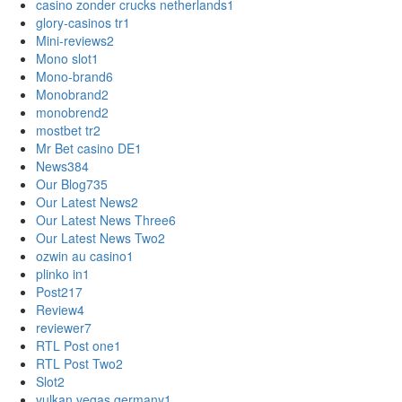
casino zonder crucks netherlands
1
glory-casinos tr
1
Mini-reviews
2
Mono slot
1
Mono-brand
6
Monobrand
2
monobrend
2
mostbet tr
2
Mr Bet casino DE
1
News
384
Our Blog
735
Our Latest News
2
Our Latest News Three
6
Our Latest News Two
2
ozwin au casino
1
plinko in
1
Post
217
Review
4
reviewer
7
RTL Post one
1
RTL Post Two
2
Slot
2
vulkan vegas germany
1