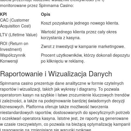
monitorowane przez Spinmama Casino:
KPI
Opis
CAC (Customer
Koszt pozyskania jednego nowego klienta.
Acquisition Cost)
Wartość jednego klienta przez cały okres
LTV (Lifetime Value)
korzystania z kasyna.
ROI (Return on
Zwrot z inwestycji w kampanie marketingowe.
Investment)
Współczynnik
Procent użytkowników, którzy dokonali depozytu
Konwersji
po kliknięciu w reklamę.
Raportowanie i Wizualizacja Danych
Spinmama casino prezentuje dane analityczne w formie czytelnych
raportów i wizualizacji, takich jak wykresy i diagramy. To pozwala
operatorom kasyn na szybkie i łatwe zrozumienie kluczowych trendów
i zależności, a także na podejmowanie bardziej świadomych decyzji
biznesowych. Platforma oferuje także możliwość tworzenia
niestandardowych raportów, dostosowanych do specyficznych potrzeb
i oczekiwań operatora kasyna. Istotne jest, że raporty są generowane
w czasie rzeczywistym, co pozwala na bieżącą optymalizację kampanii
i reagowanie na zmieniające się warunki rynkowe.