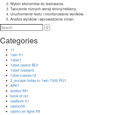
Wybór elementów do testowania.
Tworzenie różnych wersji strony/reklamy.
Uruchomienie testu i monitorowanie wyników.
Analiza wyników i wprowadzenie zmian.
Categories
1
1
1win fr
1
1xbet
1
1xbet casino BD
1
1xbet russian
3
1xbet russian1
2
2_europe-today.ru 1win 7000 RU
1
APK
7
aviator IN
1
book of ra
1
casibom tr
1
casino
39
casino en ligne fr
8