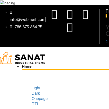
0
info@webmail.com
Y
786 875 864 75
C
Home
Light
Dark
Onepage
RTL