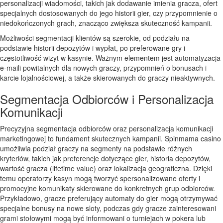
personalizacji wiadomości, takich jak dodawanie imienia gracza, ofert
specjalnych dostosowanych do jego historii gier, czy przypomnienie o
niedokończonych grach, znacząco zwiększa skuteczność kampanii.
Możliwości segmentacji klientów są szerokie, od podziału na
podstawie historii depozytów i wypłat, po preferowane gry i
częstotliwość wizyt w kasynie. Ważnym elementem jest automatyzacja
e-maili powitalnych dla nowych graczy, przypomnień o bonusach i
karcie lojalnościowej, a także skierowanych do graczy nieaktywnych.
Segmentacja Odbiorców i Personalizacja
Komunikacji
Precyzyjna segmentacja odbiorców oraz personalizacja komunikacji
marketingowej to fundament skutecznych kampanii. Spinmama casino
umożliwia podział graczy na segmenty na podstawie różnych
kryteriów, takich jak preferencje dotyczące gier, historia depozytów,
wartość gracza (lifetime value) oraz lokalizacja geograficzna. Dzięki
temu operatorzy kasyn mogą tworzyć spersonalizowane oferty i
promocyjne komunikaty skierowane do konkretnych grup odbiorców.
Przykładowo, gracze preferujący automaty do gier mogą otrzymywać
specjalne bonusy na nowe sloty, podczas gdy gracze zainteresowani
grami stołowymi mogą być informowani o turniejach w pokera lub