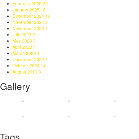
February 2025
29
January 2025
18
December 2024
16
November 2024
2
November 2023
1
July 2023
2
May 2023
3
April 2023
1
March 2023
1
December 2022
1
October 2020
14
August 2019
3
Gallery
Tags