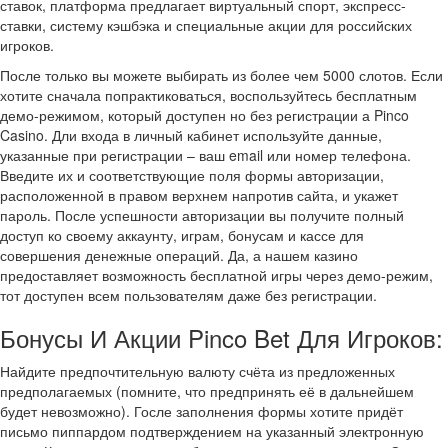
ставок, платформа предлагает виртуальный спорт, экспресс-
ставки, систему кэшбэка и специальные акции для российских
игроков.
После только вы можете выбирать из более чем 5000 слотов. Если
хотите сначала попрактиковаться, воспользуйтесь бесплатным
демо-режимом, который доступен но без регистрации а Pinco
Casino. Дли входа в личный кабинет используйте данные,
указанные при регистрации – ваш email или номер телефона.
Введите их и соответствующие поля формы авторизации,
расположенной в правом верхнем напротив сайта, и укажет
пароль. После успешности авторизации вы получите полный
доступ ко своему аккаунту, играм, бонусам и кассе для
совершения денежные операций. Да, а нашем казино
предоставляет возможность бесплатной игры через демо-режим,
тот доступен всем пользователям даже без регистрации.
Бонусы И Акции Pinco Bet Для Игроков:
Найдите предпочтительную валюту счёта из предложенных
предполагаемых (помните, что предпринять её в дальнейшем
будет невозможно). Госле заполнения формы хотите придёт
письмо пиппардом подтверждением на указанный электронную