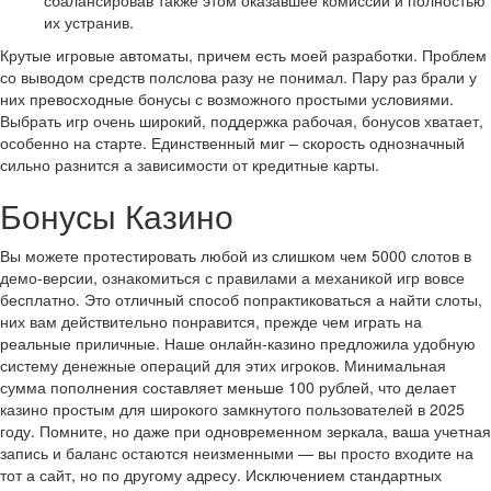
их устранив.
Крутые игровые автоматы, причем есть моей разработки. Проблем
со выводом средств полслова разу не понимал. Пару раз брали у
них превосходные бонусы с возможного простыми условиями.
Выбрать игр очень широкий, поддержка рабочая, бонусов хватает,
особенно на старте. Единственный миг – скорость однозначный
сильно разнится а зависимости от кредитные карты.
Бонусы Казино
Вы можете протестировать любой из слишком чем 5000 слотов в
демо-версии, ознакомиться с правилами а механикой игр вовсе
бесплатно. Это отличный способ попрактиковаться а найти слоты,
них вам действительно понравится, прежде чем играть на
реальные приличные. Наше онлайн-казино предложила удобную
систему денежные операций для этих игроков. Минимальная
сумма пополнения составляет меньше 100 рублей, что делает
казино простым для широкого замкнутого пользователей в 2025
году. Помните, но даже при одновременном зеркала, ваша учетная
запись и баланс остаются неизменными — вы просто входите на
тот а сайт, но по другому адресу. Исключением стандартных