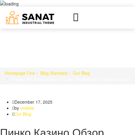
Отзывы Же Безопасность:
Стоит Ли Выбрать Пинко
Казино?
Homepage One
Blog Standard
Our Blog
Отзывы Же Безопасность: Стоит Ли Выбрать Пинко Казино?
December 17, 2025
by
vividole
Our Blog
Пинко Казино Обзор