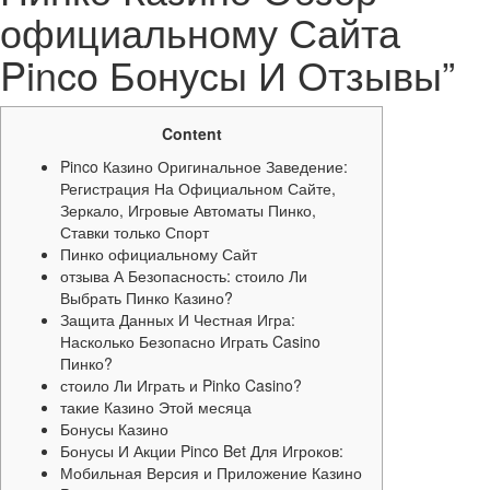
официальному Сайта
Pinco Бонусы И Отзывы”
Content
Pinco Казино Оригинальное Заведение:
Регистрация На Официальном Сайте,
Зеркало, Игровые Автоматы Пинко,
Ставки только Спорт
Пинко официальному Сайт
отзыва А Безопасность: стоило Ли
Выбрать Пинко Казино?
Защита Данных И Честная Игра:
Насколько Безопасно Играть Casino
Пинко?
стоило Ли Играть и Pinko Casino?
такие Казино Этой месяца
Бонусы Казино
Бонусы И Акции Pinco Bet Для Игроков:
Мобильная Версия и Приложение Казино