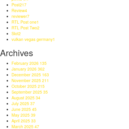
Post
217
Review
4
reviewer
7
RTL Post one
1
RTL Post Two
2
Slot
2
vulkan vegas germany
1
Archives
February 2026
135
January 2026
362
December 2025
163
November 2025
211
October 2025
215
September 2025
35
August 2025
34
July 2025
37
June 2025
45
May 2025
39
April 2025
33
March 2025
47