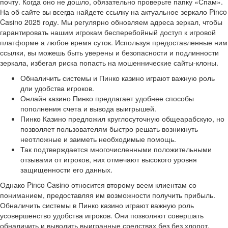
почту. Когда оно не дошло, обязательно проверьте папку «Спам».
На об сайте вы всегда найдете ссылку на актуальное зеркало Pinco
Casino 2025 году. Мы регулярно обновляем адреса зеркал, чтобы
гарантировать нашим игрокам бесперебойный доступ к игровой
платформе а любое время суток. Используя предоставленные ним
ссылки, вы можешь быть уверены и безопасности и подлинности
зеркала, избегая риска попасть на мошеннические сайты-клоны.
Обналичить системы и Пинко казино играют важную роль
дли удобства игроков.
Онлайн казино Пинко предлагает удобнее способы
пополнения счета и вывода выигрышей.
Пинко Казино предложил круглосуточную общеарабскую, но
позволяет пользователям быстро решать возникнуть
неотложные и заиметь необходимые помощь.
Так подтверждается многочисленными положительными
отзывами от игроков, них отмечают высокого уровня
защищенности его данных.
Однако Pinco Casino относится второму веем клиентам со
пониманием, предоставляя им возможности получить прибыль.
Обналичить системы в Пинко казино играют важную роль
усовершенство удобства игроков. Они позволяют совершать
обналичить и выводить выигранные средствах без без хлопот.