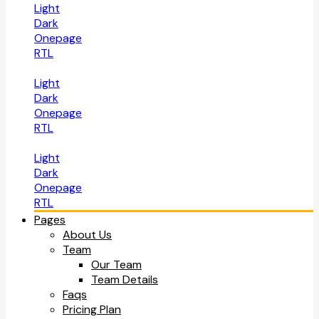
Light
Dark
Onepage
RTL
Light
Dark
Onepage
RTL
Light
Dark
Onepage
RTL
Pages
About Us
Team
Our Team
Team Details
Faqs
Pricing Plan