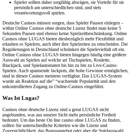
Spieler sollten daher sorgfältig abwägen, sie Vorteile für sie
persönlich am unterschiedlichen sind, und stets
verantwortungsvoll spielen.
Deutsche Casinos müssen sorgen, dass Spieler Pausen einlegen –
within Online Casinos ohne deutsche Lizenz findet man keine 5
Sekunden Pausen und ebenso keine Spielzeitbeschränkung. Online
Casinos ohne LUGAS bieten diesbezüglich mehr Flexibilität und
erlauben es Spielern, auch über ihre Spielzeiten zu entscheiden. Die
Regulierungen in Deutschland schränken die Spielevielfalt oft ein.
Online Casinos ohne LUGAS bieten hingegen häufig eine größere
Auswahl an Spielen auf welche art Tischspielen, Roulette,
Blackjack, und Spielautomaten bis hin zu hin zu Live-Casino-
Spielen. Auch spannende Jackpots, die hohe Gewinne ermöglichen,
sind in diesen Casinos meistens verfügbar. Das LUGAS-System
wurde als Reaktion auf die” “wachsende Popularität und den
unkontrollierten Zugang zu Online-Casinos eingeführt.
Was Ist Lugas?
Casinos ohne deutsche Lizenz sind a great LUGAS nicht
angebunden, was aus unserer Sicht mehr persönliche Freiheit
bedeutet. Um das beste On line casino ohne LUGAS zu finden,
sollten Sie unterschiedliche Kriterien wie die Lizenz und
Zuversichtlichkeit, das Bonusangebot oder aber die Spielauswahl