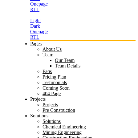
Onepage
RTL
Light
Dark
Onepage
RTL
Pages
About Us
Team
Our Team
Team Details
Faqs
Pricing Plan
Testimonials
Coming Soon
404 Page
Projects
Projects
Pre Construction
Solutions
Solutions
Chemical Engineering
Mining Engineering
Construction Engineering