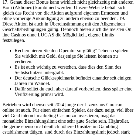
17. Genau dieser Bonus kann wirklich nicht gleichzeitig mit anderen
Boni (Aktionen) kombiniert werden. Unsere Website behält sich
gleich das Recht vor, die Aktion aufgrund eigenem Ermessen und
ohne vorherige Ankündigung zu ändern ebenso zu beenden. 19.
Diese Aktion ist auch in Übereinstimmung mit den Allgemeinen
Geschäftsbedingungen gültig. Dennoch bieten auch die meisten On-
line Casinos ohne LUGAS die Möglichkeit, eigene Limits
festzulegen.
Recherchieren Sie den Operator sorgfältig” “ebenso spielen
Sie wirklich mit Geld, dasjenige Sie leisten können zu
verlieren.
Es ist auch wichtig zu verstehen, dass dies den Sinn des
Selbstschutzes untergräbt.
Der deutsche Glücksspielmarkt befindet einander seit einigen
Jahren im Wandel.
Dafür solltet du euch aber darauf vorbereiten, dass später eine
Verifizierung primär wird.
Betrieben wird ebenso seit 2024 junge der Lizenz aus Curacao
online ist auch. Für einen einfachen Spieler, der dazu neigt, viel über
viel Geld internet marketing Casino zu investieren, mag das
monatliche Einzahlungslimit eine sehr gute Sache sein. Highroller,
die gerne ebenso mal deutlich höhere Umsätze im Gambling
establishment tätigen, sind durch das Einzahlungslimit jedoch stark