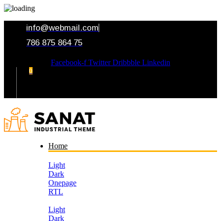
info@webmail.com
786 875 864 75
Facebook-f
Twitter
Dribbble
Linkedin
0
Your Cart
Home
Light
Dark
Onepage
RTL
Light
Dark