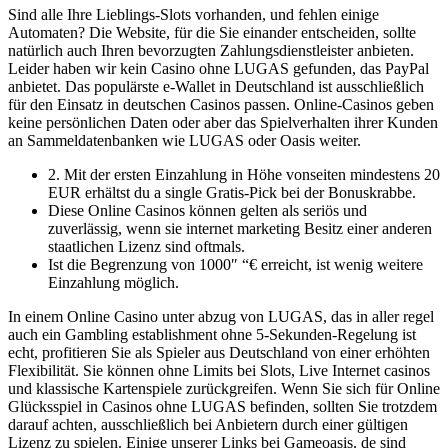
Sind alle Ihre Lieblings-Slots vorhanden, und fehlen einige
Automaten? Die Website, für die Sie einander entscheiden, sollte
natürlich auch Ihren bevorzugten Zahlungsdienstleister anbieten.
Leider haben wir kein Casino ohne LUGAS gefunden, das PayPal
anbietet. Das populärste e-Wallet in Deutschland ist ausschließlich
für den Einsatz in deutschen Casinos passen. Online-Casinos geben
keine persönlichen Daten oder aber das Spielverhalten ihrer Kunden
an Sammeldatenbanken wie LUGAS oder Oasis weiter.
2. Mit der ersten Einzahlung in Höhe vonseiten mindestens 20
EUR erhältst du a single Gratis-Pick bei der Bonuskrabbe.
Diese Online Casinos können gelten als seriös und
zuverlässig, wenn sie internet marketing Besitz einer anderen
staatlichen Lizenz sind oftmals.
Ist die Begrenzung von 1000″ “€ erreicht, ist wenig weitere
Einzahlung möglich.
In einem Online Casino unter abzug von LUGAS, das in aller regel
auch ein Gambling establishment ohne 5-Sekunden-Regelung ist
echt, profitieren Sie als Spieler aus Deutschland von einer erhöhten
Flexibilität. Sie können ohne Limits bei Slots, Live Internet casinos
und klassische Kartenspiele zurückgreifen. Wenn Sie sich für Online
Glücksspiel in Casinos ohne LUGAS befinden, sollten Sie trotzdem
darauf achten, ausschließlich bei Anbietern durch einer gültigen
Lizenz zu spielen. Einige unserer Links bei Gameoasis. de sind