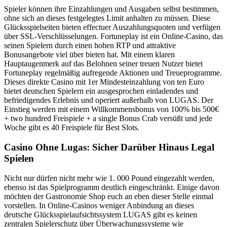
Spieler können ihre Einzahlungen und Ausgaben selbst bestimmen,
ohne sich an dieses festgelegtes Limit anhalten zu müssen. Diese
Glücksspielseiten bieten effectuer Auszahlungsquoten und verfügen
über SSL-Verschlüsselungen. Fortuneplay ist ein Online-Casino, das
seinen Spielern durch einen hohen RTP und attraktive
Bonusangebote viel über bieten hat. Mit einem klaren
Hauptaugenmerk auf das Belohnen seiner treuen Nutzer bietet
Fortuneplay regelmäßig aufregende Aktionen und Treueprogramme.
Dieses direkte Casino mit 1er Mindesteinzahlung von ten Euro
bietet deutschen Spielern ein ausgesprochen einladendes und
befriedigendes Erlebnis und operiert außerhalb von LUGAS. Der
Einstieg werden mit einem Willkommensbonus von 100% bis 500€
+ two hundred Freispiele + a single Bonus Crab versüßt und jede
Woche gibt es 40 Freispiele für Best Slots.
Casino Ohne Lugas: Sicher Darüber Hinaus Legal
Spielen
Nicht nur dürfen nicht mehr wie 1. 000 Pound eingezahlt werden,
ebenso ist das Spielprogramm deutlich eingeschränkt. Einige davon
möchten der Gastronomie Shop euch an eben dieser Stelle einmal
vorstellen. In Online-Casinos weniger Anbindung an dieses
deutsche Glücksspielaufsichtssystem LUGAS gibt es keinen
zentralen Spielerschutz über Überwachungssysteme wie