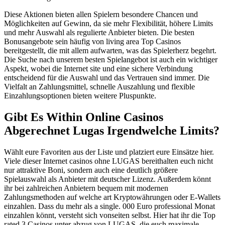
Diese Aktionen bieten allen Spielern besondere Chancen und
Möglichkeiten auf Gewinn, da sie mehr Flexibilität, höhere Limits
und mehr Auswahl als regulierte Anbieter bieten. Die besten
Bonusangebote sein häufig von living area Top Casinos
bereitgestellt, die mit allem aufwarten, was das Spielerherz begehrt.
Die Suche nach unserem besten Spielangebot ist auch ein wichtiger
Aspekt, wobei die Internet site und eine sichere Verbindung
entscheidend für die Auswahl und das Vertrauen sind immer. Die
Vielfalt an Zahlungsmittel, schnelle Auszahlung und flexible
Einzahlungsoptionen bieten weitere Pluspunkte.
Gibt Es Within Online Casinos
Abgerechnet Lugas Irgendwelche Limits?
Wählt eure Favoriten aus der Liste und platziert eure Einsätze hier.
Viele dieser Internet casinos ohne LUGAS bereithalten euch nicht
nur attraktive Boni, sondern auch eine deutlich größere
Spielauswahl als Anbieter mit deutscher Lizenz. Außerdem könnt
ihr bei zahlreichen Anbietern bequem mit modernen
Zahlungsmethoden auf welche art Kryptowährungen oder E-Wallets
einzahlen. Dass du mehr als a single. 000 Euro professional Monat
einzahlen könnt, versteht sich vonseiten selbst. Hier hat ihr die Top
rated 3 Casinos unter abzug von LUGAS, die euch maximale