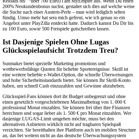
Reloads bis” “über 700 Euro) i am MyEmpire aus. Wenn Du einen
200% Neukundenbonus suchst, gestaltet sich dies auf welche weise
die Suche nach einer Austern-Perle – man wird lediglich selten
fündig. Umso mehr hat sera mich gefreut, wie ich genau so ein
Angebot unter PlayZilla entdeckt hatte. Dadurch kannst Du Dir bis
zu 100 Euro, sowie 500 Freispiele gutschreiben lassen.
Ist Dasjenige Spielen Ohne Lugas
Glücksspielaufsicht Trotzdem Treu?
Sunmaker bietet spezielle Marketing promotions und
wettbewerbsfähige Quoten für beliebte Sportereignisse. Skrill ist
eine weitere beliebte e-Wallet-Option, die schnelle Überweisungen
und hohe Sicherheitsstandards bietet. Sie können Ihr Skrill-Konto
haben, um schnell Cash einzuzahlen und Gewinne abzuheben.
Glücksspiel-Fans können dort ihr Budget unbegrenzt und ohne
einen gesetzlich vorgeschriebenen Maximalbetrag von 1. 000 €
professional Monat einzahlen. Sie können frei über ihre Finanzen
berechnen und sogar lieber als 1. 500 € pro Monat einzahlen. Wer
dasjenige LUGAS-Limit umgehen möchte, muss bei den
alternativen Anbietern wirklich nicht auf tragbaren Spielspaß
verzichten. Sie bereithalten ihre Plattform auch im mobilen Structure
an, das bei weitem nicht an das deutsche Überwachungssystem