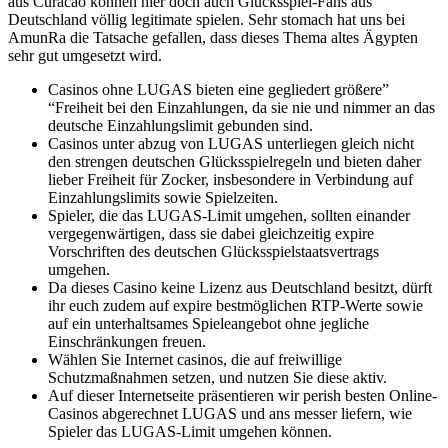
aus Curacao können hier doch auch Glücksspiel-Fans aus
Deutschland völlig legitimate spielen. Sehr stomach hat uns bei
AmunRa die Tatsache gefallen, dass dieses Thema altes Ägypten
sehr gut umgesetzt wird.
Casinos ohne LUGAS bieten eine gegliedert größere”
“Freiheit bei den Einzahlungen, da sie nie und nimmer an das
deutsche Einzahlungslimit gebunden sind.
Casinos unter abzug von LUGAS unterliegen gleich nicht
den strengen deutschen Glücksspielregeln und bieten daher
lieber Freiheit für Zocker, insbesondere in Verbindung auf
Einzahlungslimits sowie Spielzeiten.
Spieler, die das LUGAS-Limit umgehen, sollten einander
vergegenwärtigen, dass sie dabei gleichzeitig expire
Vorschriften des deutschen Glücksspielstaatsvertrags
umgehen.
Da dieses Casino keine Lizenz aus Deutschland besitzt, dürft
ihr euch zudem auf expire bestmöglichen RTP-Werte sowie
auf ein unterhaltsames Spieleangebot ohne jegliche
Einschränkungen freuen.
Wählen Sie Internet casinos, die auf freiwillige
Schutzmaßnahmen setzen, und nutzen Sie diese aktiv.
Auf dieser Internetseite präsentieren wir perish besten Online-
Casinos abgerechnet LUGAS und ans messer liefern, wie
Spieler das LUGAS-Limit umgehen können.