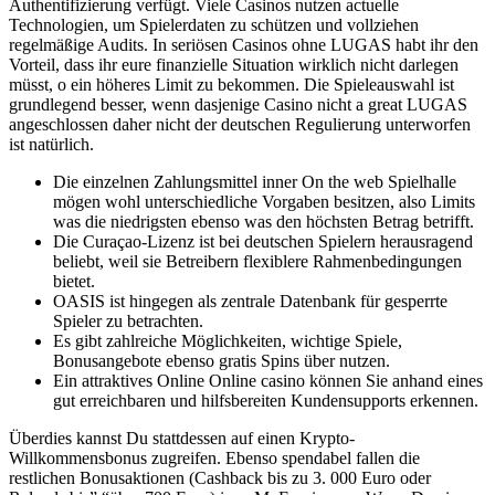
Authentifizierung verfügt. Viele Casinos nutzen actuelle
Technologien, um Spielerdaten zu schützen und vollziehen
regelmäßige Audits. In seriösen Casinos ohne LUGAS habt ihr den
Vorteil, dass ihr eure finanzielle Situation wirklich nicht darlegen
müsst, o ein höheres Limit zu bekommen. Die Spieleauswahl ist
grundlegend besser, wenn dasjenige Casino nicht a great LUGAS
angeschlossen daher nicht der deutschen Regulierung unterworfen
ist natürlich.
Die einzelnen Zahlungsmittel inner On the web Spielhalle
mögen wohl unterschiedliche Vorgaben besitzen, also Limits
was die niedrigsten ebenso was den höchsten Betrag betrifft.
Die Curaçao-Lizenz ist bei deutschen Spielern herausragend
beliebt, weil sie Betreibern flexiblere Rahmenbedingungen
bietet.
OASIS ist hingegen als zentrale Datenbank für gesperrte
Spieler zu betrachten.
Es gibt zahlreiche Möglichkeiten, wichtige Spiele,
Bonusangebote ebenso gratis Spins über nutzen.
Ein attraktives Online Online casino können Sie anhand eines
gut erreichbaren und hilfsbereiten Kundensupports erkennen.
Überdies kannst Du stattdessen auf einen Krypto-
Willkommensbonus zugreifen. Ebenso spendabel fallen die
restlichen Bonusaktionen (Cashback bis zu 3. 000 Euro oder