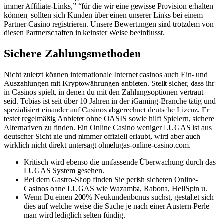
immer Affiliate-Links,” “für die wir eine gewisse Provision erhalten
können, sollten sich Kunden über einen unserer Links bei einem
Partner-Casino registrieren. Unsere Bewertungen sind trotzdem von
diesen Partnerschaften in keinster Weise beeinflusst.
Sichere Zahlungsmethoden
Nicht zuletzt können internationale Internet casinos auch Ein- und
Auszahlungen mit Kryptowährungen anbieten. Stellt sicher, dass ihr
in Casinos spielt, in denen du mit den Zahlungsoptionen vertraut
seid. Tobias ist seit über 10 Jahren in der iGaming-Branche tätig und
spezialisiert einander auf Casinos abgerechnet deutsche Lizenz. Er
testet regelmäßig Anbieter ohne OASIS sowie hilft Spielern, sichere
Alternativen zu finden. Ein Online Casino weniger LUGAS ist aus
deutscher Sicht nie und nimmer offiziell erlaubt, wird aber auch
wirklich nicht direkt untersagt ohnelugas-online-casino.com.
Kritisch wird ebenso die umfassende Überwachung durch das
LUGAS System gesehen.
Bei dem Gastro-Shop finden Sie perish sicheren Online-
Casinos ohne LUGAS wie Wazamba, Rabona, HellSpin u.
Wenn Du einen 200% Neukundenbonus suchst, gestaltet sich
dies auf welche weise die Suche je nach einer Austern-Perle –
man wird lediglich selten fündig.