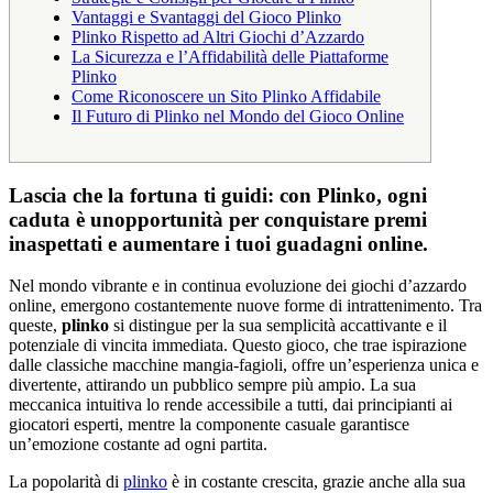
Vantaggi e Svantaggi del Gioco Plinko
Plinko Rispetto ad Altri Giochi d’Azzardo
La Sicurezza e l’Affidabilità delle Piattaforme
Plinko
Come Riconoscere un Sito Plinko Affidabile
Il Futuro di Plinko nel Mondo del Gioco Online
Lascia che la fortuna ti guidi: con Plinko, ogni
caduta è unopportunità per conquistare premi
inaspettati e aumentare i tuoi guadagni online.
Nel mondo vibrante e in continua evoluzione dei giochi d’azzardo
online, emergono costantemente nuove forme di intrattenimento. Tra
queste,
plinko
si distingue per la sua semplicità accattivante e il
potenziale di vincita immediata. Questo gioco, che trae ispirazione
dalle classiche macchine mangia-fagioli, offre un’esperienza unica e
divertente, attirando un pubblico sempre più ampio. La sua
meccanica intuitiva lo rende accessibile a tutti, dai principianti ai
giocatori esperti, mentre la componente casuale garantisce
un’emozione costante ad ogni partita.
La popolarità di
plinko
è in costante crescita, grazie anche alla sua