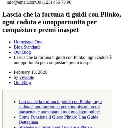
info@email.com
00 (123) 456 78 90
Lascia che la fortuna ti guidi con Plinko,
ogni caduta è unopportunità per
conquistare premi inaspet
Homepage One
Blog Standard
Our Blog
Lascia che la fortuna ti guidi con Plinko, ogni caduta è
unopportunità per conquistare premi inaspet
February 13, 2026
by
vividole
Our Blog
Lascia che la fortuna ti guidi: con Plinko, ogni
caduta è unopportunità per conquistare premi
inaspettati e aumentare i tuoi guadagni online.
Come Funziona il Gioco Plinko: Una Guida
Dettagliata
Strategie e Consigli per Giocare a Plinko