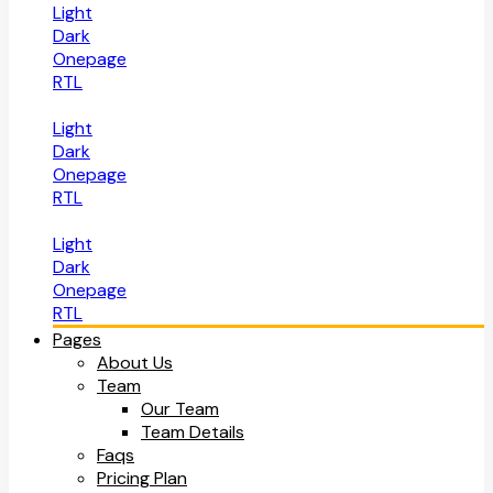
Light
Dark
Onepage
RTL
Light
Dark
Onepage
RTL
Light
Dark
Onepage
RTL
Pages
About Us
Team
Our Team
Team Details
Faqs
Pricing Plan