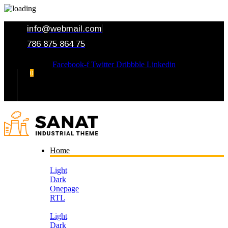
info@webmail.com
786 875 864 75
Facebook-f
Twitter
Dribbble
Linkedin
0
Your Cart
Home
Light
Dark
Onepage
RTL
Light
Dark