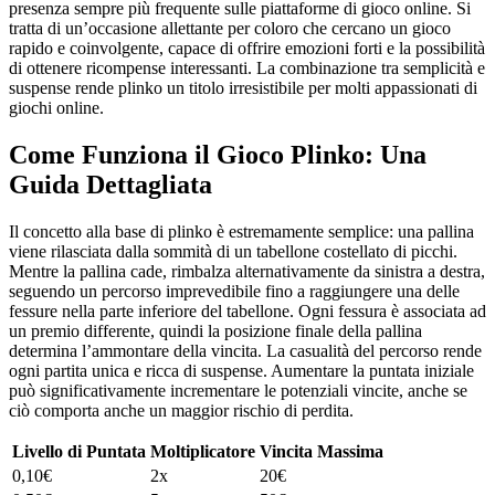
presenza sempre più frequente sulle piattaforme di gioco online. Si
tratta di un’occasione allettante per coloro che cercano un gioco
rapido e coinvolgente, capace di offrire emozioni forti e la possibilità
di ottenere ricompense interessanti. La combinazione tra semplicità e
suspense rende plinko un titolo irresistibile per molti appassionati di
giochi online.
Come Funziona il Gioco Plinko: Una
Guida Dettagliata
Il concetto alla base di plinko è estremamente semplice: una pallina
viene rilasciata dalla sommità di un tabellone costellato di picchi.
Mentre la pallina cade, rimbalza alternativamente da sinistra a destra,
seguendo un percorso imprevedibile fino a raggiungere una delle
fessure nella parte inferiore del tabellone. Ogni fessura è associata ad
un premio differente, quindi la posizione finale della pallina
determina l’ammontare della vincita. La casualità del percorso rende
ogni partita unica e ricca di suspense. Aumentare la puntata iniziale
può significativamente incrementare le potenziali vincite, anche se
ciò comporta anche un maggior rischio di perdita.
Livello di Puntata
Moltiplicatore
Vincita Massima
0,10€
2x
20€