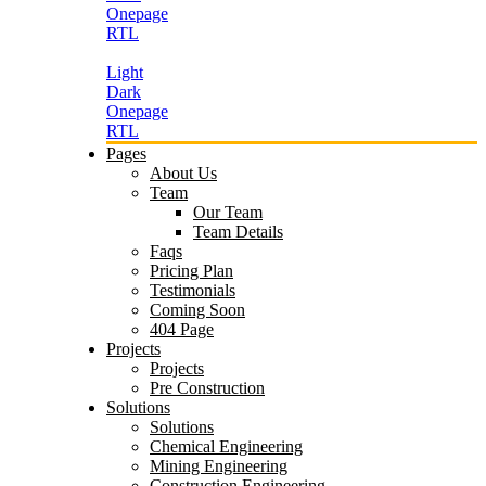
Onepage
RTL
Light
Dark
Onepage
RTL
Pages
About Us
Team
Our Team
Team Details
Faqs
Pricing Plan
Testimonials
Coming Soon
404 Page
Projects
Projects
Pre Construction
Solutions
Solutions
Chemical Engineering
Mining Engineering
Construction Engineering