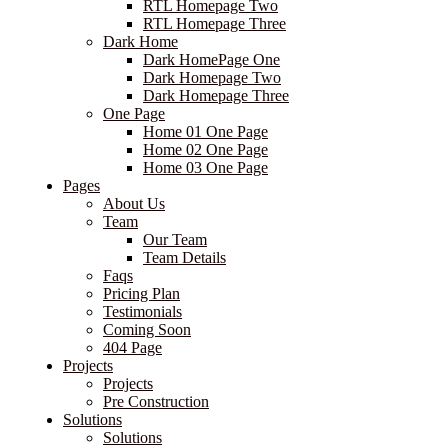
RTL Homepage Two
RTL Homepage Three
Dark Home
Dark HomePage One
Dark Homepage Two
Dark Homepage Three
One Page
Home 01 One Page
Home 02 One Page
Home 03 One Page
Pages
About Us
Team
Our Team
Team Details
Faqs
Pricing Plan
Testimonials
Coming Soon
404 Page
Projects
Projects
Pre Construction
Solutions
Solutions