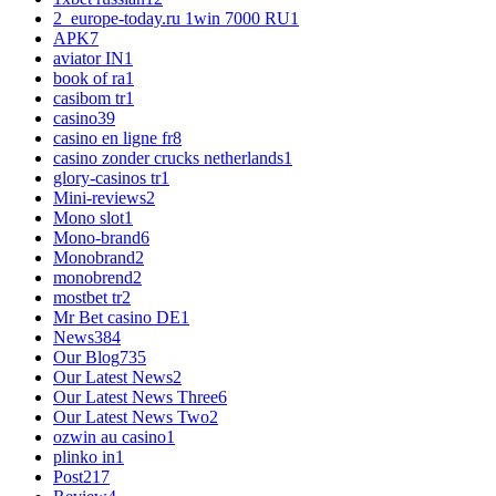
2_europe-today.ru 1win 7000 RU
1
APK
7
aviator IN
1
book of ra
1
casibom tr
1
casino
39
casino en ligne fr
8
casino zonder crucks netherlands
1
glory-casinos tr
1
Mini-reviews
2
Mono slot
1
Mono-brand
6
Monobrand
2
monobrend
2
mostbet tr
2
Mr Bet casino DE
1
News
384
Our Blog
735
Our Latest News
2
Our Latest News Three
6
Our Latest News Two
2
ozwin au casino
1
plinko in
1
Post
217