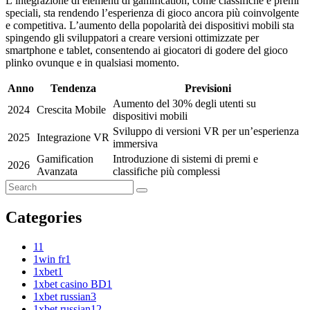
L’integrazione di elementi di gamification, come classifiche e premi
speciali, sta rendendo l’esperienza di gioco ancora più coinvolgente
e competitiva. L’aumento della popolarità dei dispositivi mobili sta
spingendo gli sviluppatori a creare versioni ottimizzate per
smartphone e tablet, consentendo ai giocatori di godere del gioco
plinko ovunque e in qualsiasi momento.
Anno
Tendenza
Previsioni
Aumento del 30% degli utenti su
2024
Crescita Mobile
dispositivi mobili
Sviluppo di versioni VR per un’esperienza
2025
Integrazione VR
immersiva
Gamification
Introduzione di sistemi di premi e
2026
Avanzata
classifiche più complessi
Categories
1
1
1win fr
1
1xbet
1
1xbet casino BD
1
1xbet russian
3
1xbet russian1
2