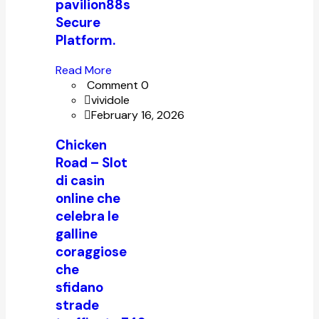
pavilion88s
Secure
Platform.
Read More
Comment 0
vividole
February 16, 2026
Chicken
Road – Slot
di casin
online che
celebra le
galline
coraggiose
che
sfidano
strade