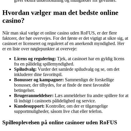
giver ekstra underholdning og muligheder for gevinster.
Hvordan vælger man det bedste online
casino?
Når man skal vælge et online casino uden RoFUS, er der flere
faktorer, der bør overvejes. For det første er det vigtigt at sikre sig, at
casinoet er licenseret og reguleret af en anerkendt myndighed. Her
er en liste over nøglepunkter at overveje:
Licens og regulering:
Tjek, at casinoet har en gyldig licens
fra en pålidelig spillemyndighed.
Spiludvalg:
Vurder det samlede spiludvalg og se, om det
inkluderer dine favoritspil.
Bonusser og kampagner:
Sammenlign de forskellige
bonusser, der tilbydes, for at finde de mest favorable
betingelser.
Brugeranmeldelser:
Læs anmeldelser fra andre spillere for at
få indsigt i casinoets pålidelighed og service.
Kundesupport:
Kontroller, om der er tilgængelige
supportmuligheder, såsom live chat eller telefon.
Spilleoplevelsen på online casinoer uden RoFUS