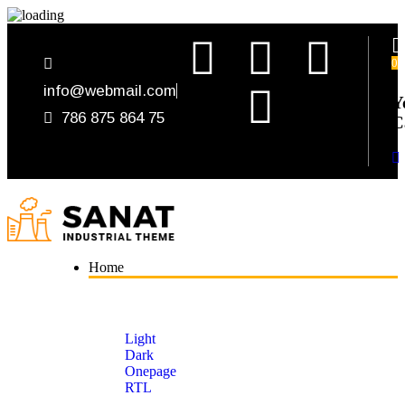
0
info@webmail.com
Y
786 875 864 75
C
Home
Light
Dark
Onepage
RTL