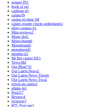
aviator IN
1
book of ra
1
casibom tr
1
casino
39
casino en ligne fr
8
casino zonder crucks netherlands
1
glory-casinos tr
1
Mini-reviews
2
Mono slot
1
Mono-brand
6
Monobrand
2
monobrend
2
mostbet tr
2
Mr Bet casino DE
1
News
384
Our Blog
735
Our Latest News
2
Our Latest News Three
6
Our Latest News Two
2
ozwin au casino
1
plinko in
1
Post
217
Review
4
reviewer
7
RTL Post one
1