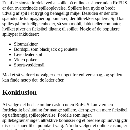
En af de største fordele ved at spille på online casinoer uden RoFUS
er den overordnede spilleoplevelse. Spillere kan nyde et bredt
udvalg af spil i et trygt og behageligt miljø. Desuden er der ofte
spændende kampagner og bonusser, der tiltrækker spillere. Spil kan
spilles på forskellige enheder, så som mobil, tablet eller computer,
hvilket giver en fleksibel tilgang til spillet. Nogle af de populære
spiltyper inkluderer:
Slotmaskiner
Bordspil som blackjack og roulette
Live dealer spil
Video poker
Sportsvæddemål
Med et så varieret udvalg er der noget for enhver smag, og spillere
kan finde netop det, de leder efter.
Konklusion
At vælge det bedste online casino uden RoFUS kan være en
fordelagtig beslutning for mange spillere, der søger en mere fleksibel
og uafhængig spilleoplevelse. Fordele som ingen
spillebegrænsninger, attraktive bonusser og et bredere spiludvalg gør
disse casinoer til et populært valg. Når du vælger et online casino, er