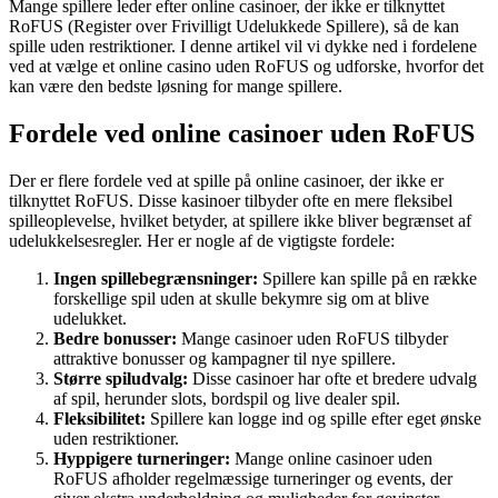
Mange spillere leder efter online casinoer, der ikke er tilknyttet
RoFUS (Register over Frivilligt Udelukkede Spillere), så de kan
spille uden restriktioner. I denne artikel vil vi dykke ned i fordelene
ved at vælge et online casino uden RoFUS og udforske, hvorfor det
kan være den bedste løsning for mange spillere.
Fordele ved online casinoer uden RoFUS
Der er flere fordele ved at spille på online casinoer, der ikke er
tilknyttet RoFUS. Disse kasinoer tilbyder ofte en mere fleksibel
spilleoplevelse, hvilket betyder, at spillere ikke bliver begrænset af
udelukkelsesregler. Her er nogle af de vigtigste fordele:
Ingen spillebegrænsninger:
Spillere kan spille på en række
forskellige spil uden at skulle bekymre sig om at blive
udelukket.
Bedre bonusser:
Mange casinoer uden RoFUS tilbyder
attraktive bonusser og kampagner til nye spillere.
Større spiludvalg:
Disse casinoer har ofte et bredere udvalg
af spil, herunder slots, bordspil og live dealer spil.
Fleksibilitet:
Spillere kan logge ind og spille efter eget ønske
uden restriktioner.
Hyppigere turneringer:
Mange online casinoer uden
RoFUS afholder regelmæssige turneringer og events, der