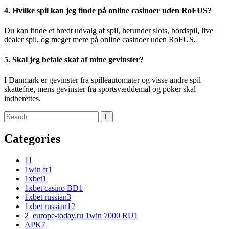
4. Hvilke spil kan jeg finde på online casinoer uden RoFUS?
Du kan finde et bredt udvalg af spil, herunder slots, bordspil, live
dealer spil, og meget mere på online casinoer uden RoFUS.
5. Skal jeg betale skat af mine gevinster?
I Danmark er gevinster fra spilleautomater og visse andre spil
skattefrie, mens gevinster fra sportsvæddemål og poker skal
indberettes.
Categories
1
1
1win fr
1
1xbet
1
1xbet casino BD
1
1xbet russian
3
1xbet russian1
2
2_europe-today.ru 1win 7000 RU
1
APK
7