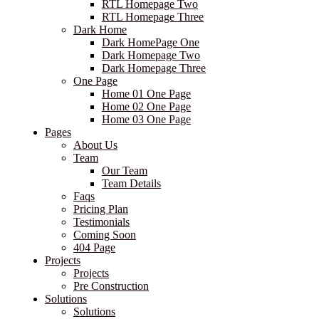
RTL Homepage Two
RTL Homepage Three
Dark Home
Dark HomePage One
Dark Homepage Two
Dark Homepage Three
One Page
Home 01 One Page
Home 02 One Page
Home 03 One Page
Pages
About Us
Team
Our Team
Team Details
Faqs
Pricing Plan
Testimonials
Coming Soon
404 Page
Projects
Projects
Pre Construction
Solutions
Solutions