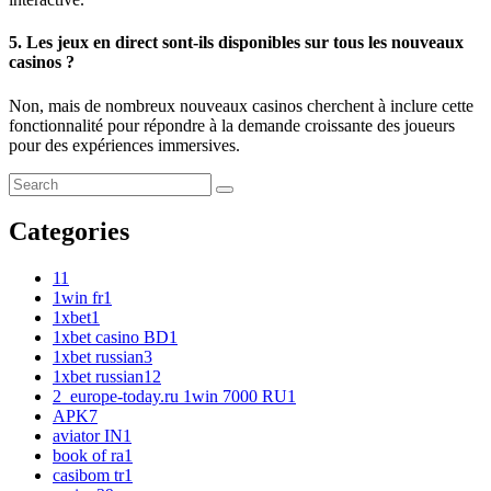
5. Les jeux en direct sont-ils disponibles sur tous les nouveaux
casinos ?
Non, mais de nombreux nouveaux casinos cherchent à inclure cette
fonctionnalité pour répondre à la demande croissante des joueurs
pour des expériences immersives.
Categories
1
1
1win fr
1
1xbet
1
1xbet casino BD
1
1xbet russian
3
1xbet russian1
2
2_europe-today.ru 1win 7000 RU
1
APK
7
aviator IN
1
book of ra
1
casibom tr
1