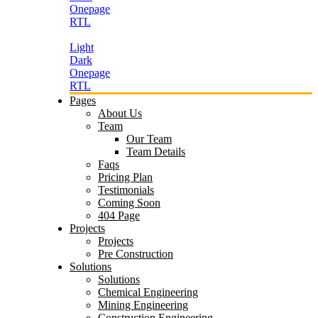
Onepage
RTL
Light
Dark
Onepage
RTL
Pages
About Us
Team
Our Team
Team Details
Faqs
Pricing Plan
Testimonials
Coming Soon
404 Page
Projects
Projects
Pre Construction
Solutions
Solutions
Chemical Engineering
Mining Engineering
Construction Engineering