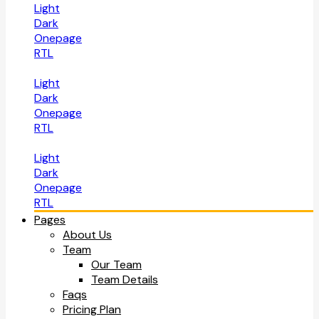
Light
Dark
Onepage
RTL
Light
Dark
Onepage
RTL
Light
Dark
Onepage
RTL
Pages
About Us
Team
Our Team
Team Details
Faqs
Pricing Plan