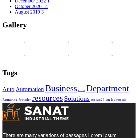
December 2022
1
October 2020
14
August 2019
3
Gallery
Tags
Business
Department
Auto
Automation
code
resources
Solutions
Partnering
Provider
ssn
ssn24
ssn lookup
zip
There are many variations of passages Lorem Ipsum