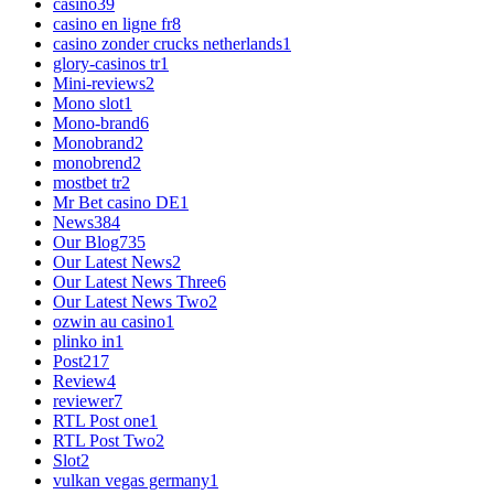
casino
39
casino en ligne fr
8
casino zonder crucks netherlands
1
glory-casinos tr
1
Mini-reviews
2
Mono slot
1
Mono-brand
6
Monobrand
2
monobrend
2
mostbet tr
2
Mr Bet casino DE
1
News
384
Our Blog
735
Our Latest News
2
Our Latest News Three
6
Our Latest News Two
2
ozwin au casino
1
plinko in
1
Post
217
Review
4
reviewer
7
RTL Post one
1
RTL Post Two
2
Slot
2
vulkan vegas germany
1