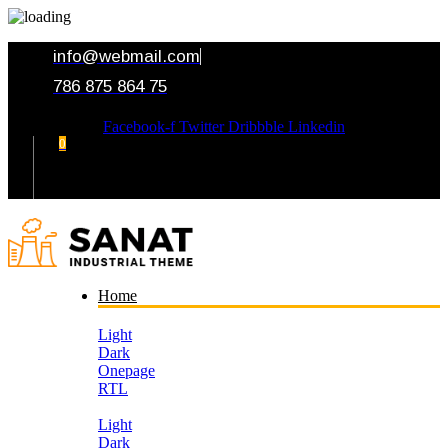
info@webmail.com
786 875 864 75
Facebook-f
Twitter
Dribbble
Linkedin
0
Your Cart
Home
Light
Dark
Onepage
RTL
Light
Dark